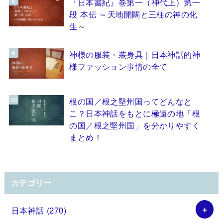
『日本書紀』巻第一（神代上）第一
段 本伝 ～天地開闢と三柱の神の化
生～
神様の服装・装身具｜日本神話的神
様ファッション事情の全て
根の国／根之堅州国ってどんなと
こ？日本神話をもとに極遠の地「根
の国／根之堅州国」を分かりやすく
まとめ！
カテゴリー
日本神話
(270)