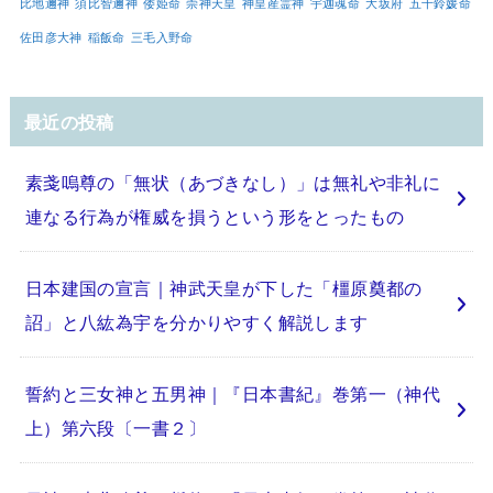
比地邇神
須比智邇神
倭姫命
崇神天皇
神皇産霊神
宇迦魂命
大坂府
五十鈴媛命
佐田彦大神
稲飯命
三毛入野命
最近の投稿
素戔嗚尊の「無状（あづきなし）」は無礼や非礼に
連なる行為が権威を損うという形をとったもの
日本建国の宣言｜神武天皇が下した「橿原奠都の
詔」と八紘為宇を分かりやすく解説します
誓約と三女神と五男神｜『日本書紀』巻第一（神代
上）第六段〔一書２〕