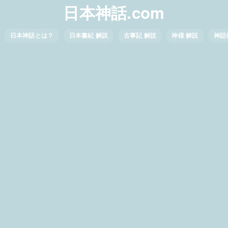
日本神話.com
日本神話とは？
日本書紀 解説
古事記 解説
神様 解説
神話