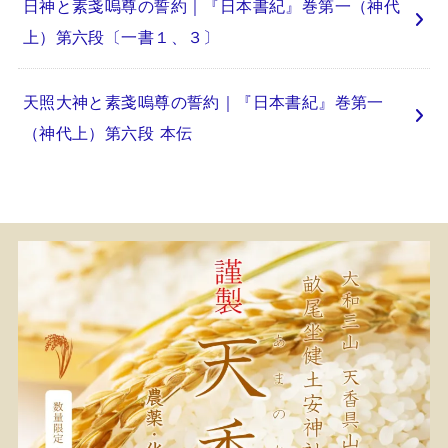
日神と素戔嗚尊の誓約｜『日本書紀』巻第一（神代
上）第六段〔一書１、３〕
天照大神と素戔嗚尊の誓約｜『日本書紀』巻第一
（神代上）第六段 本伝