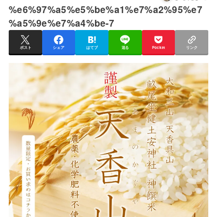
%e6%97%a5%e5%be%a1%e7%a2%95%e7
%a5%9e%e7%a4%be-7
ポスト
シェア
はてブ
送る
Pocket
リンク