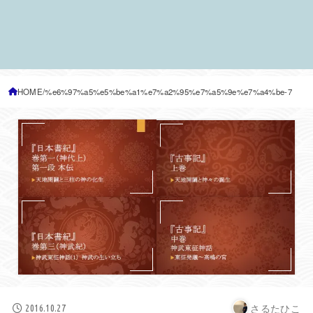
HOME
%e6%97%a5%e5%be%a1%e7%a2%95%e7%a5%9e%e7%a4%be-7
さるたひこ
2016.10.27