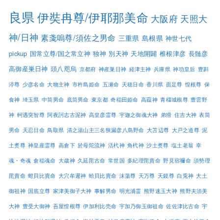
良県
伊奘冉尊/伊耶那美命
大阪府
天照大
神/日神
素戔嗚尊/須佐之男命
三重県
島根県
神世七代
pickup
国常立尊/国之常立神
独神
別天神
天地開闢
椎根津彦
長髄彦
高御産巣日神
頭八咫烏
京都府
神産巣日神
経津主神
兵庫県
神功皇后
豊斟
渟尊
少彦名命
大物主神
市杵島姫命
五瀬命
天穂日命
香川県
面足尊
惶根尊
保
食神
埼玉県
中筒男命
底筒男命
東京都
奇稲田姫命
高龗神
青橿城根尊
豊雲野
神
軻遇突智尊
阿夜訶志古泥神
高皇彦霊尊
宇迦之御魂大神
弟猾
住吉大神
表筒
男命
天忍日命
鳥取県
清之湯山主三名狭漏彦八島野命
大苫辺尊
大戸之道尊
泥
土煑尊
神皇産霊尊
高倉下
於母陀流神
活杙神
角杙神
沙土煑尊
塩土老翁
幸
魂・奇魂
倉稲魂命
大歳神
久延毘古命
常世国
多紀理毘賣命
野見宿禰命
須勢理
毘賣命
蚶貝比賣命
大穴牟遲神
蛤貝比賣命
沫蕩尊
天万尊
天鏡尊
白兎神
大土
御祖神
国底立尊
家津美御子大神
事解男命
明光浦霊
熊野速玉大神
熊野夫須美
大神
豊受大御神
吾屋惶根尊
伊加利比売命
宇加乃御玉御祖命
佐佐津比古命
宇