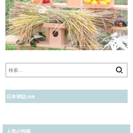
検
索:
日本神話.com
人気の投稿