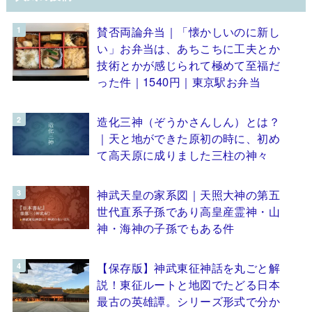
賛否両論弁当｜「懐かしいのに新し
い」お弁当は、あちこちに工夫とか
技術とかが感じられて極めて至福だ
った件｜1540円｜東京駅お弁当
造化三神（ぞうかさんしん）とは？
｜天と地ができた原初の時に、初め
て高天原に成りました三柱の神々
神武天皇の家系図｜天照大神の第五
世代直系子孫であり高皇産霊神・山
神・海神の子孫でもある件
【保存版】神武東征神話を丸ごと解
説！東征ルートと地図でたどる日本
最古の英雄譚。シリーズ形式で分か