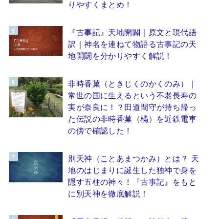
りやすくまとめ！
『古事記』天地開闢｜原文と現代語
訳｜神名を連ねて物語る古事記の天
地開闢を分かりやすく解説！
非時香菓（ときじくのかくのみ）｜
常世の国に生えるという不老長寿の
実が奈良に！？田道間守が持ち帰っ
た伝説の非時香菓（橘）を近鉄電車
の傍で確認した！
別天神（ことあまつかみ）とは？ 天
地のはじまりに誕生した独神で身を
隠す五柱の神々！『古事記』をもと
に別天神を徹底解説！