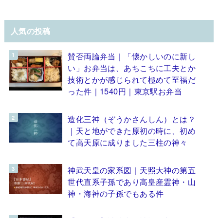
人気の投稿
賛否両論弁当｜「懐かしいのに新し
い」お弁当は、あちこちに工夫とか
技術とかが感じられて極めて至福だ
った件｜1540円｜東京駅お弁当
造化三神（ぞうかさんしん）とは？
｜天と地ができた原初の時に、初め
て高天原に成りました三柱の神々
神武天皇の家系図｜天照大神の第五
世代直系子孫であり高皇産霊神・山
神・海神の子孫でもある件