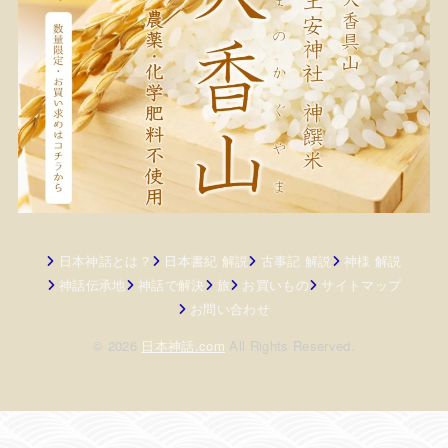
日本神話とは？
日本書紀 解説
古事記 解説
神様 解説
神話伝承地
神話で解決
旅
お買いもの
サイトマップ
お問い合わせ
© 2026
日本神話.com
All Rights Reserved.