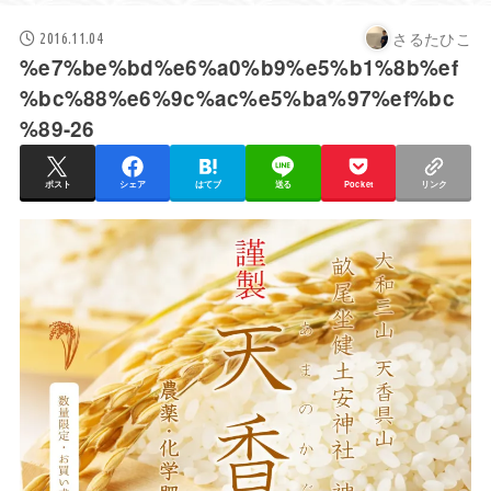
さるたひこ
2016.11.04
%e7%be%bd%e6%a0%b9%e5%b1%8b%ef
%bc%88%e6%9c%ac%e5%ba%97%ef%bc
%89-26
ポスト
シェア
はてブ
送る
Pocket
リンク