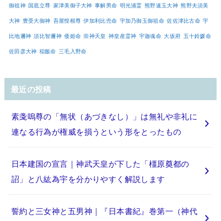
御祖神
国底立尊
家津美御子大神
事解男命
明光浦霊
熊野速玉大神
熊野夫須美
大神
豊受大御神
吾屋惶根尊
伊加利比売命
宇加乃御玉御祖命
佐佐津比古命
宇
比地邇神
須比智邇神
倭姫命
崇神天皇
神皇産霊神
宇迦魂命
大坂府
五十鈴媛命
佐田彦大神
稲飯命
三毛入野命
最近の投稿
素戔嗚尊の「無状（あづきなし）」は無礼や非礼に
連なる行為が権威を損うという形をとったもの
日本建国の宣言｜神武天皇が下した「橿原奠都の
詔」と八紘為宇を分かりやすく解説します
誓約と三女神と五男神｜『日本書紀』巻第一（神代