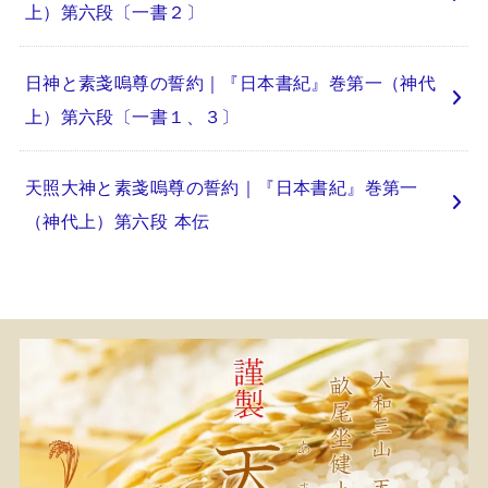
上）第六段〔一書２〕
日神と素戔嗚尊の誓約｜『日本書紀』巻第一（神代
上）第六段〔一書１、３〕
天照大神と素戔嗚尊の誓約｜『日本書紀』巻第一
（神代上）第六段 本伝