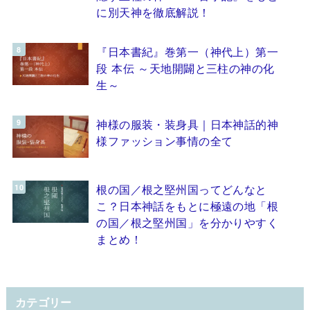
に別天神を徹底解説！
『日本書紀』巻第一（神代上）第一
段 本伝 ～天地開闢と三柱の神の化
生～
神様の服装・装身具｜日本神話的神
様ファッション事情の全て
根の国／根之堅州国ってどんなと
こ？日本神話をもとに極遠の地「根
の国／根之堅州国」を分かりやすく
まとめ！
カテゴリー