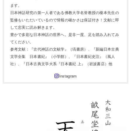
ます。
日本神話研究の第一人者である佛教大学名誉教授の榎本先生の
監修もいただいているので情報の確かさは保証付き！文献に即
して忠実に読み解きます。
豊かで多彩な日本神話の世界へ。是非一度、足を踏み入れてみ
てください。
参考文献：『古代神話の文献学』（塙書房）、『新編日本古典
文学全集 日本書紀』（小学館）、『日本書紀史注』（風人
社）、『日本古典文学大系『日本書紀 上』（岩波書店）他