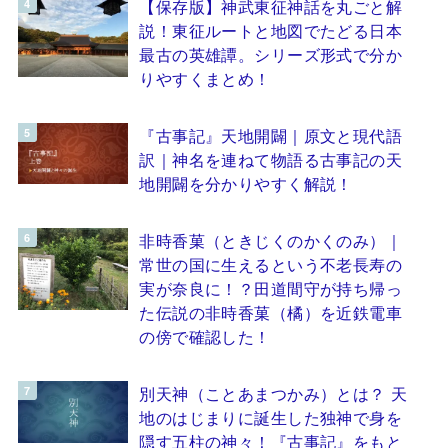
【保存版】神武東征神話を丸ごと解
説！東征ルートと地図でたどる日本
最古の英雄譚。シリーズ形式で分か
りやすくまとめ！
『古事記』天地開闢｜原文と現代語
訳｜神名を連ねて物語る古事記の天
地開闢を分かりやすく解説！
非時香菓（ときじくのかくのみ）｜
常世の国に生えるという不老長寿の
実が奈良に！？田道間守が持ち帰っ
た伝説の非時香菓（橘）を近鉄電車
の傍で確認した！
別天神（ことあまつかみ）とは？ 天
地のはじまりに誕生した独神で身を
隠す五柱の神々！『古事記』をもと