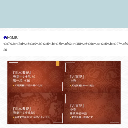
HOME
%e7%be%bd%e6%a0%b9%e5%b1%8b%ef%bc%88%e6%9c%ac%e5%ba%97%ef%
26