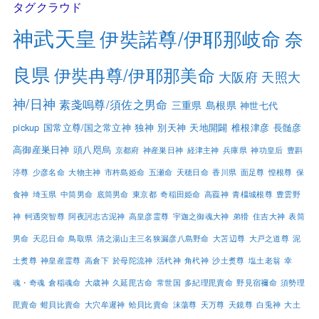
タグクラウド
神武天皇
伊奘諾尊/伊耶那岐命
奈
良県
伊奘冉尊/伊耶那美命
大阪府
天照大
神/日神
素戔嗚尊/須佐之男命
三重県
島根県
神世七代
pickup
国常立尊/国之常立神
独神
別天神
天地開闢
椎根津彦
長髄彦
高御産巣日神
頭八咫烏
京都府
神産巣日神
経津主神
兵庫県
神功皇后
豊斟
渟尊
少彦名命
大物主神
市杵島姫命
五瀬命
天穂日命
香川県
面足尊
惶根尊
保
食神
埼玉県
中筒男命
底筒男命
東京都
奇稲田姫命
高龗神
青橿城根尊
豊雲野
神
軻遇突智尊
阿夜訶志古泥神
高皇彦霊尊
宇迦之御魂大神
弟猾
住吉大神
表筒
男命
天忍日命
鳥取県
清之湯山主三名狭漏彦八島野命
大苫辺尊
大戸之道尊
泥
土煑尊
神皇産霊尊
高倉下
於母陀流神
活杙神
角杙神
沙土煑尊
塩土老翁
幸
魂・奇魂
倉稲魂命
大歳神
久延毘古命
常世国
多紀理毘賣命
野見宿禰命
須勢理
毘賣命
蚶貝比賣命
大穴牟遲神
蛤貝比賣命
沫蕩尊
天万尊
天鏡尊
白兎神
大土