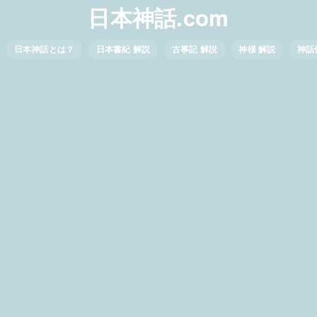
日本神話.com
日本神話とは？
日本書紀 解説
古事記 解説
神様 解説
神話