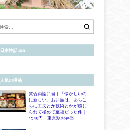
検
索:
日本神話.com
人気の投稿
賛否両論弁当｜「懐かしいの
に新しい」お弁当は、あちこ
ちに工夫とか技術とかが感じ
られて極めて至福だった件｜
1540円｜東京駅お弁当