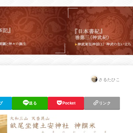
さるたひこ
ブ
送る
Pocket
リンク