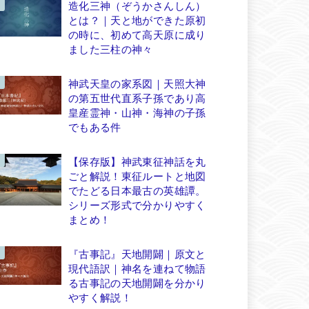
造化三神（ぞうかさんしん）
とは？｜天と地ができた原初
の時に、初めて高天原に成り
ました三柱の神々
神武天皇の家系図｜天照大神
の第五世代直系子孫であり高
皇産霊神・山神・海神の子孫
でもある件
【保存版】神武東征神話を丸
ごと解説！東征ルートと地図
でたどる日本最古の英雄譚。
シリーズ形式で分かりやすく
まとめ！
『古事記』天地開闢｜原文と
現代語訳｜神名を連ねて物語
る古事記の天地開闢を分かり
やすく解説！