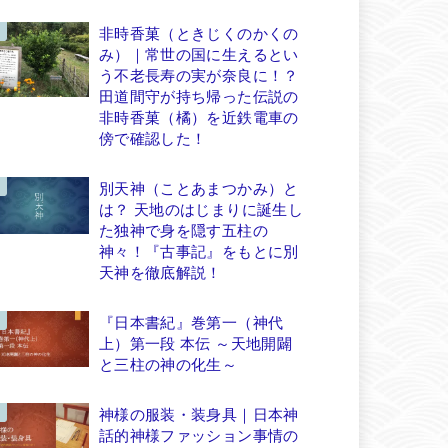
非時香菓（ときじくのかくの
み）｜常世の国に生えるとい
う不老長寿の実が奈良に！？
田道間守が持ち帰った伝説の
非時香菓（橘）を近鉄電車の
傍で確認した！
別天神（ことあまつかみ）と
は？ 天地のはじまりに誕生し
た独神で身を隠す五柱の
神々！『古事記』をもとに別
天神を徹底解説！
『日本書紀』巻第一（神代
上）第一段 本伝 ～天地開闢
と三柱の神の化生～
神様の服装・装身具｜日本神
話的神様ファッション事情の