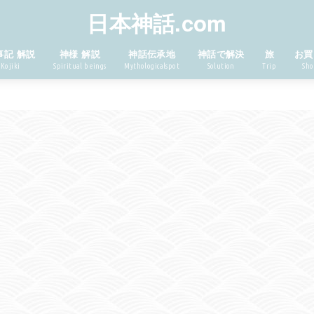
日本神話.com
事記 解説
神様 解説
神話伝承地
神話で解決
旅
お買
Kojiki
Spiritual beings
Mythologicalspot
Solution
Trip
Sho