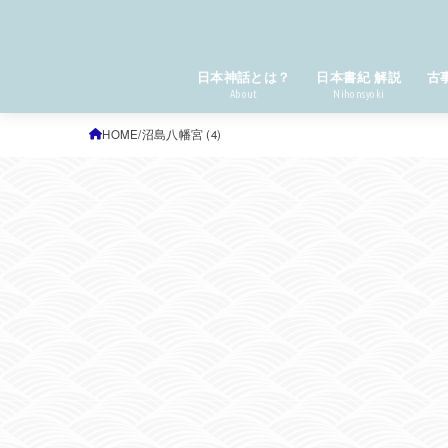
日本神話とは？
日本書紀 解説
古
About
Nihonsyoki
HOME
沼島八幡宮 (4)