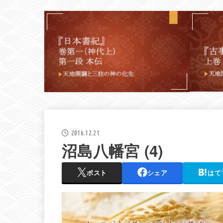
2016.12.21
沼島八幡宮 (4)
ポスト
シェア
はて