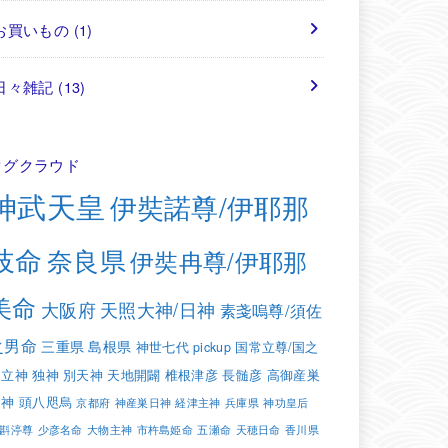
お買いもの
(1)
日々雑記
(13)
タグクラウド
神武天皇
伊奘諾尊/伊耶那
岐命
奈良県
伊奘冉尊/伊耶那
美命
大阪府
天照大神/日神
素戔嗚尊/須佐
之男命
三重県
島根県
神世七代
pickup
国常立尊/国之
常立神
独神
別天神
天地開闢
椎根津彦
長髄彦
高御産巣
日神
頭八咫烏
京都府
神産巣日神
経津主神
兵庫県
神功皇后
斟渟尊
少彦名命
大物主神
市杵島姫命
五瀬命
天穂日命
香川県