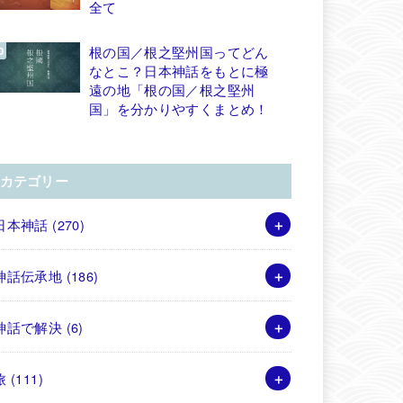
全て
根の国／根之堅州国ってどん
なとこ？日本神話をもとに極
遠の地「根の国／根之堅州
国」を分かりやすくまとめ！
カテゴリー
日本神話
(270)
神話伝承地
(186)
神話で解決
(6)
旅
(111)