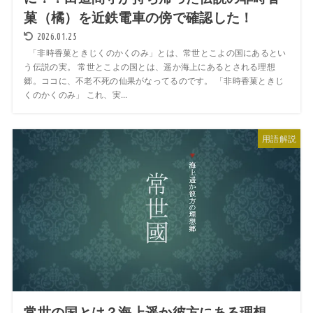
菓（橘）を近鉄電車の傍で確認した！
2026.01.25
「非時香菓ときじくのかくのみ」とは、常世とこよの国にあるとい
う伝説の実。 常世とこよの国とは、遥か海上にあるとされる理想
郷。ココに、不老不死の仙果がなってるのです。 「非時香菓ときじ
くのかくのみ」 これ、実...
用語解説
常世の国とは？海上遥か彼方にある理想