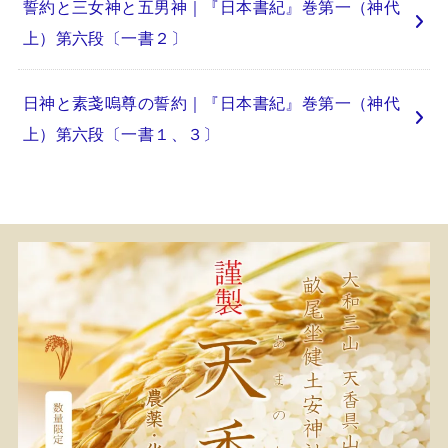
誓約と三女神と五男神｜『日本書紀』巻第一（神代
上）第六段〔一書２〕
日神と素戔嗚尊の誓約｜『日本書紀』巻第一（神代
上）第六段〔一書１、３〕