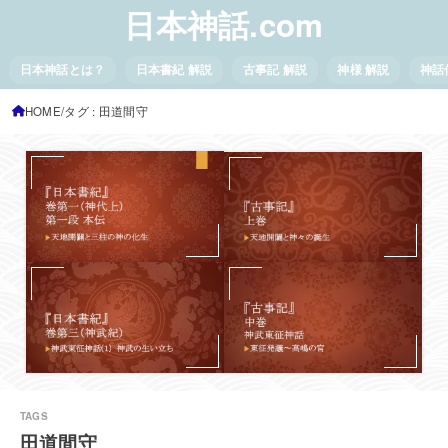
日本神話.com
日本神話とは？
日本書紀 解説
古事記 解説
神様 解説
神話
HOME
タグ : 田道間守
田道間守