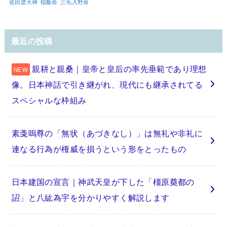
佐田彦大神
稲飯命
三毛入野命
最近の投稿
親耕と親桑｜皇帝と皇后の率先垂範であり理想
像。日本神話で引き継がれ、現代にも継承されてる
スペシャルな枠組み
素戔嗚尊の「無状（あづきなし）」は無礼や非礼に
連なる行為が権威を損うという形をとったもの
日本建国の宣言｜神武天皇が下した「橿原奠都の
詔」と八紘為宇を分かりやすく解説します