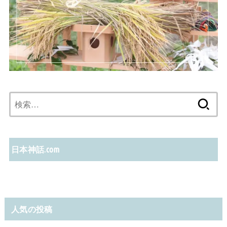
検
索:
日本神話.com
人気の投稿