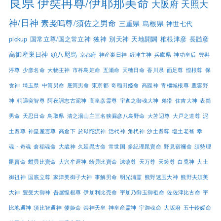
良県
伊奘冉尊/伊耶那美命
大阪府
天照大
神/日神
素戔嗚尊/須佐之男命
三重県
島根県
神世七代
pickup
国常立尊/国之常立神
独神
別天神
天地開闢
椎根津彦
長髄彦
高御産巣日神
頭八咫烏
京都府
神産巣日神
経津主神
兵庫県
神功皇后
豊斟
渟尊
少彦名命
大物主神
市杵島姫命
五瀬命
天穂日命
香川県
面足尊
惶根尊
保
食神
埼玉県
中筒男命
底筒男命
東京都
奇稲田姫命
高龗神
青橿城根尊
豊雲野
神
軻遇突智尊
阿夜訶志古泥神
高皇彦霊尊
宇迦之御魂大神
弟猾
住吉大神
表筒
男命
天忍日命
鳥取県
清之湯山主三名狭漏彦八島野命
大苫辺尊
大戸之道尊
泥
土煑尊
神皇産霊尊
高倉下
於母陀流神
活杙神
角杙神
沙土煑尊
塩土老翁
幸
魂・奇魂
倉稲魂命
大歳神
久延毘古命
常世国
多紀理毘賣命
野見宿禰命
須勢理
毘賣命
蚶貝比賣命
大穴牟遲神
蛤貝比賣命
沫蕩尊
天万尊
天鏡尊
白兎神
大土
御祖神
国底立尊
家津美御子大神
事解男命
明光浦霊
熊野速玉大神
熊野夫須美
大神
豊受大御神
吾屋惶根尊
伊加利比売命
宇加乃御玉御祖命
佐佐津比古命
宇
比地邇神
須比智邇神
倭姫命
崇神天皇
神皇産霊神
宇迦魂命
大坂府
五十鈴媛命