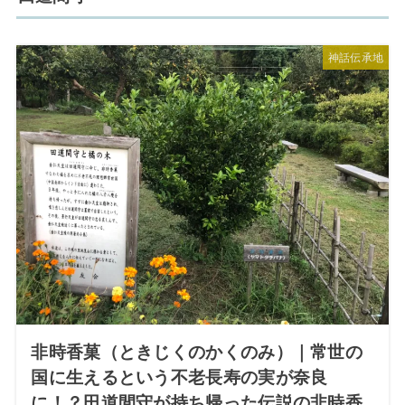
神話伝承地
非時香菓（ときじくのかくのみ）｜常世の
国に生えるという不老長寿の実が奈良
に！？田道間守が持ち帰った伝説の非時香