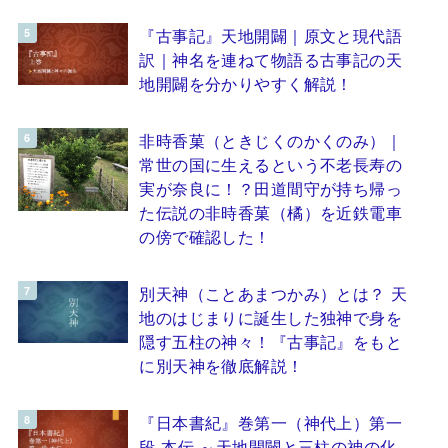
『古事記』天地開闢｜原文と現代語
訳｜神名を連ねて物語る古事記の天
地開闢を分かりやすく解説！
非時香菓（ときじくのかくのみ）｜
常世の国に生えるという不老長寿の
実が奈良に！？田道間守が持ち帰っ
た伝説の非時香菓（橘）を近鉄電車
の傍で確認した！
別天神（ことあまつかみ）とは？ 天
地のはじまりに誕生した独神で身を
隠す五柱の神々！『古事記』をもと
に別天神を徹底解説！
『日本書紀』巻第一（神代上）第一
段 本伝 ～天地開闢と三柱の神の化