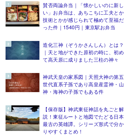
賛否両論弁当｜「懐かしいのに新し
い」お弁当は、あちこちに工夫とか
技術とかが感じられて極めて至福だ
った件｜1540円｜東京駅お弁当
造化三神（ぞうかさんしん）とは？
｜天と地ができた原初の時に、初め
て高天原に成りました三柱の神々
神武天皇の家系図｜天照大神の第五
世代直系子孫であり高皇産霊神・山
神・海神の子孫でもある件
【保存版】神武東征神話を丸ごと解
説！東征ルートと地図でたどる日本
最古の英雄譚。シリーズ形式で分か
りやすくまとめ！