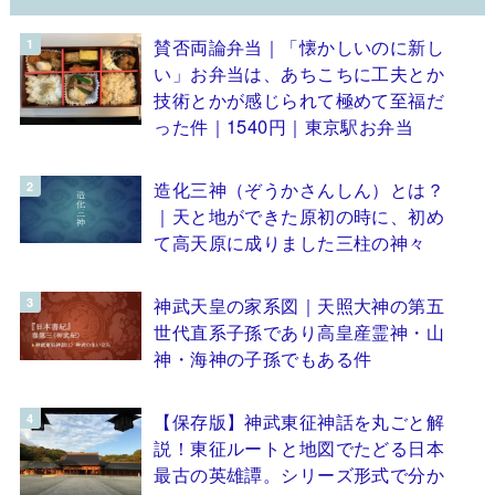
賛否両論弁当｜「懐かしいのに新し
い」お弁当は、あちこちに工夫とか
技術とかが感じられて極めて至福だ
った件｜1540円｜東京駅お弁当
造化三神（ぞうかさんしん）とは？
｜天と地ができた原初の時に、初め
て高天原に成りました三柱の神々
神武天皇の家系図｜天照大神の第五
世代直系子孫であり高皇産霊神・山
神・海神の子孫でもある件
【保存版】神武東征神話を丸ごと解
説！東征ルートと地図でたどる日本
最古の英雄譚。シリーズ形式で分か