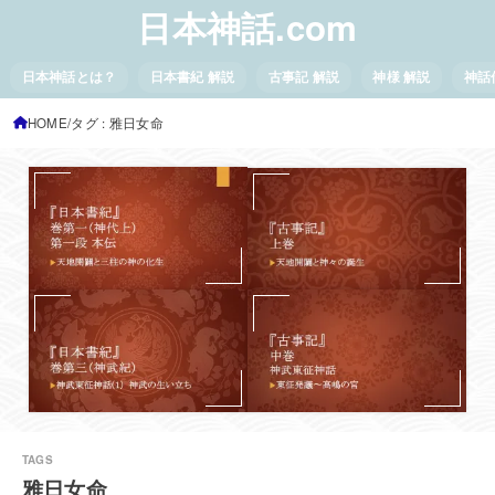
日本神話.com
日本神話とは？
日本書紀 解説
古事記 解説
神様 解説
神話
HOME
タグ : 雅日女命
雅日女命