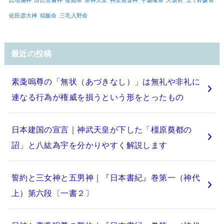
佐田彦大神
稲飯命
三毛入野命
最近の投稿
素戔嗚尊の「無状（あづきなし）」は無礼や非礼に
連なる行為が権威を損うという形をとったもの
日本建国の宣言｜神武天皇が下した「橿原奠都の
詔」と八紘為宇を分かりやすく解説します
誓約と三女神と五男神｜『日本書紀』巻第一（神代
上）第六段〔一書２〕