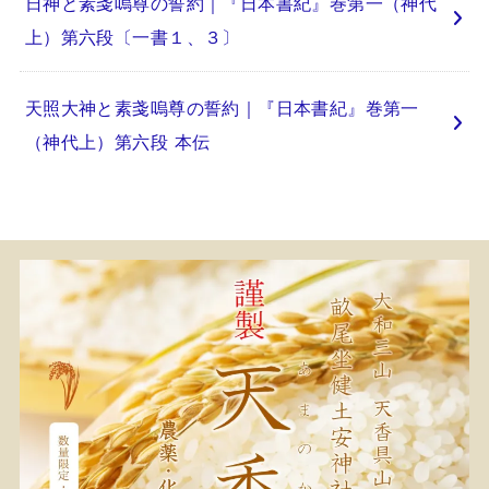
日神と素戔嗚尊の誓約｜『日本書紀』巻第一（神代
上）第六段〔一書１、３〕
天照大神と素戔嗚尊の誓約｜『日本書紀』巻第一
（神代上）第六段 本伝