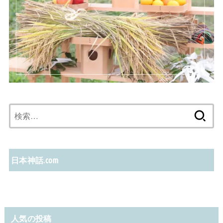
検
索:
日本神話.com
人気の投稿