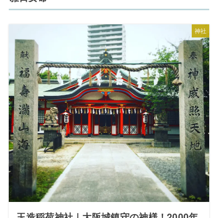
神社
玉造稲荷神社｜大阪城鎮守の神様！2000年