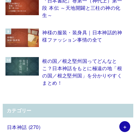
『日本書紀』巻第一（神代上）第一
段 本伝 ～天地開闢と三柱の神の化
生～
神様の服装・装身具｜日本神話的神
様ファッション事情の全て
根の国／根之堅州国ってどんなと
こ？日本神話をもとに極遠の地「根
の国／根之堅州国」を分かりやすく
まとめ！
カテゴリー
日本神話
(270)