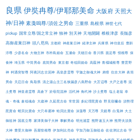
良県
伊奘冉尊/伊耶那美命
大阪府
天照大
神/日神
素戔嗚尊/須佐之男命
三重県
島根県
神世七代
pickup
国常立尊/国之常立神
独神
別天神
天地開闢
椎根津彦
長髄彦
高御産巣日神
頭八咫烏
京都府
神産巣日神
経津主神
兵庫県
神功皇后
豊斟
渟尊
少彦名命
大物主神
市杵島姫命
五瀬命
天穂日命
香川県
面足尊
惶根尊
保
食神
埼玉県
中筒男命
底筒男命
東京都
奇稲田姫命
高龗神
青橿城根尊
豊雲野
神
軻遇突智尊
阿夜訶志古泥神
高皇彦霊尊
宇迦之御魂大神
弟猾
住吉大神
表筒
男命
天忍日命
鳥取県
清之湯山主三名狭漏彦八島野命
大苫辺尊
大戸之道尊
泥
土煑尊
神皇産霊尊
高倉下
於母陀流神
活杙神
角杙神
沙土煑尊
塩土老翁
幸
魂・奇魂
倉稲魂命
大歳神
久延毘古命
常世国
多紀理毘賣命
野見宿禰命
須勢理
毘賣命
蚶貝比賣命
大穴牟遲神
蛤貝比賣命
沫蕩尊
天万尊
天鏡尊
白兎神
大土
御祖神
国底立尊
家津美御子大神
事解男命
明光浦霊
熊野速玉大神
熊野夫須美
大神
豊受大御神
吾屋惶根尊
伊加利比売命
宇加乃御玉御祖命
佐佐津比古命
宇
比地邇神
須比智邇神
倭姫命
崇神天皇
神皇産霊神
宇迦魂命
大坂府
五十鈴媛命