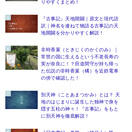
りやすくまとめ！
『古事記』天地開闢｜原文と現代語
訳｜神名を連ねて物語る古事記の天
地開闢を分かりやすく解説！
非時香菓（ときじくのかくのみ）｜
常世の国に生えるという不老長寿の
実が奈良に！？田道間守が持ち帰っ
た伝説の非時香菓（橘）を近鉄電車
の傍で確認した！
別天神（ことあまつかみ）とは？ 天
地のはじまりに誕生した独神で身を
隠す五柱の神々！『古事記』をもと
に別天神を徹底解説！