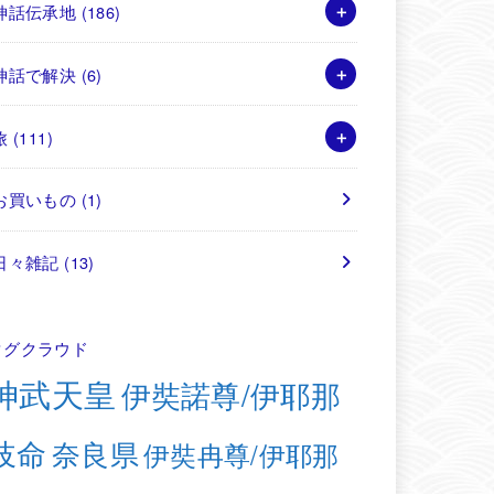
神話伝承地
(186)
神話で解決
(6)
旅
(111)
お買いもの
(1)
日々雑記
(13)
タグクラウド
神武天皇
伊奘諾尊/伊耶那
岐命
奈良県
伊奘冉尊/伊耶那