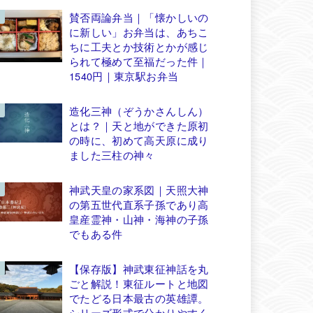
賛否両論弁当｜「懐かしいの
に新しい」お弁当は、あちこ
ちに工夫とか技術とかが感じ
られて極めて至福だった件｜
1540円｜東京駅お弁当
造化三神（ぞうかさんしん）
とは？｜天と地ができた原初
の時に、初めて高天原に成り
ました三柱の神々
神武天皇の家系図｜天照大神
の第五世代直系子孫であり高
皇産霊神・山神・海神の子孫
でもある件
【保存版】神武東征神話を丸
ごと解説！東征ルートと地図
でたどる日本最古の英雄譚。
シリーズ形式で分かりやすく