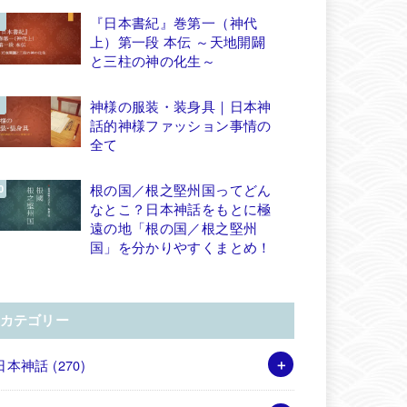
『日本書紀』巻第一（神代
上）第一段 本伝 ～天地開闢
と三柱の神の化生～
神様の服装・装身具｜日本神
話的神様ファッション事情の
全て
根の国／根之堅州国ってどん
なとこ？日本神話をもとに極
遠の地「根の国／根之堅州
国」を分かりやすくまとめ！
カテゴリー
日本神話
(270)