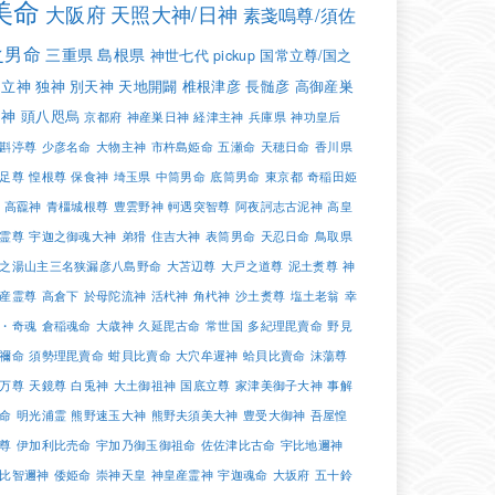
美命
大阪府
天照大神/日神
素戔嗚尊/須佐
之男命
三重県
島根県
神世七代
pickup
国常立尊/国之
常立神
独神
別天神
天地開闢
椎根津彦
長髄彦
高御産巣
日神
頭八咫烏
京都府
神産巣日神
経津主神
兵庫県
神功皇后
斟渟尊
少彦名命
大物主神
市杵島姫命
五瀬命
天穂日命
香川県
足尊
惶根尊
保食神
埼玉県
中筒男命
底筒男命
東京都
奇稲田姫
高龗神
青橿城根尊
豊雲野神
軻遇突智尊
阿夜訶志古泥神
高皇
霊尊
宇迦之御魂大神
弟猾
住吉大神
表筒男命
天忍日命
鳥取県
之湯山主三名狭漏彦八島野命
大苫辺尊
大戸之道尊
泥土煑尊
神
産霊尊
高倉下
於母陀流神
活杙神
角杙神
沙土煑尊
塩土老翁
幸
・奇魂
倉稲魂命
大歳神
久延毘古命
常世国
多紀理毘賣命
野見
禰命
須勢理毘賣命
蚶貝比賣命
大穴牟遲神
蛤貝比賣命
沫蕩尊
万尊
天鏡尊
白兎神
大土御祖神
国底立尊
家津美御子大神
事解
命
明光浦霊
熊野速玉大神
熊野夫須美大神
豊受大御神
吾屋惶
尊
伊加利比売命
宇加乃御玉御祖命
佐佐津比古命
宇比地邇神
比智邇神
倭姫命
崇神天皇
神皇産霊神
宇迦魂命
大坂府
五十鈴