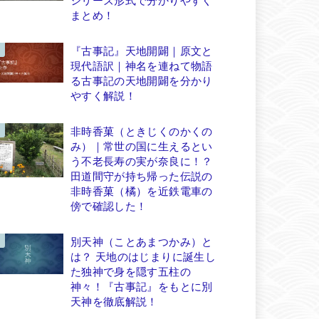
まとめ！
『古事記』天地開闢｜原文と
現代語訳｜神名を連ねて物語
る古事記の天地開闢を分かり
やすく解説！
非時香菓（ときじくのかくの
み）｜常世の国に生えるとい
う不老長寿の実が奈良に！？
田道間守が持ち帰った伝説の
非時香菓（橘）を近鉄電車の
傍で確認した！
別天神（ことあまつかみ）と
は？ 天地のはじまりに誕生し
た独神で身を隠す五柱の
神々！『古事記』をもとに別
天神を徹底解説！