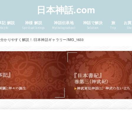
日本神話.com
事記 解説
神様 解説
神話伝承地
神話で解決
旅
お買
Kojiki
Spiritual beings
Mythologicalspot
Solution
Trip
Sho
を分かりやすく解説！
日本神話ギャラリー
IMG_1633