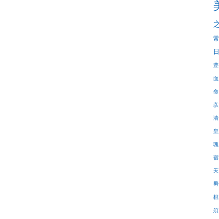
豊
面
命
彦
清
皇
魂
宿
天
男
根
須