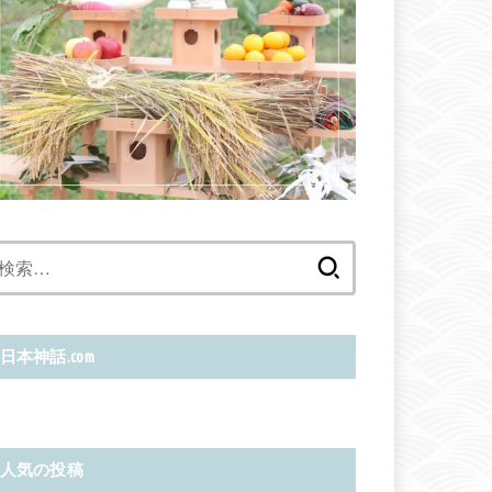
検
索:
日本神話.com
人気の投稿