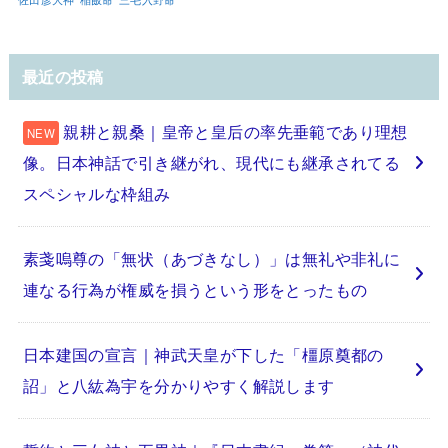
最近の投稿
親耕と親桑｜皇帝と皇后の率先垂範であり理想
像。日本神話で引き継がれ、現代にも継承されてる
スペシャルな枠組み
素戔嗚尊の「無状（あづきなし）」は無礼や非礼に
連なる行為が権威を損うという形をとったもの
日本建国の宣言｜神武天皇が下した「橿原奠都の
詔」と八紘為宇を分かりやすく解説します