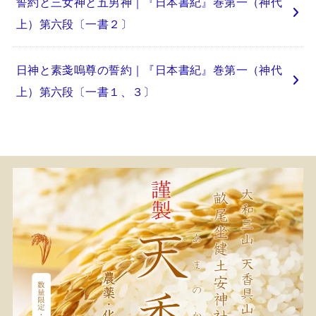
誓約と三女神と五男神｜『日本書紀』巻第一（神代
上）第六段〔一書２〕
日神と素戔嗚尊の誓約｜『日本書紀』巻第一（神代
上）第六段〔一書１、３〕