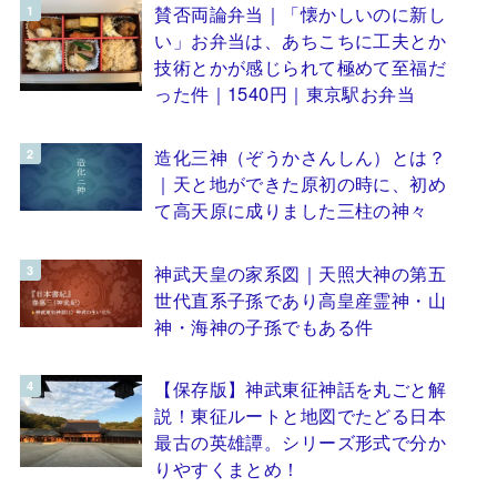
賛否両論弁当｜「懐かしいのに新し
い」お弁当は、あちこちに工夫とか
技術とかが感じられて極めて至福だ
った件｜1540円｜東京駅お弁当
造化三神（ぞうかさんしん）とは？
｜天と地ができた原初の時に、初め
て高天原に成りました三柱の神々
神武天皇の家系図｜天照大神の第五
世代直系子孫であり高皇産霊神・山
神・海神の子孫でもある件
【保存版】神武東征神話を丸ごと解
説！東征ルートと地図でたどる日本
最古の英雄譚。シリーズ形式で分か
りやすくまとめ！