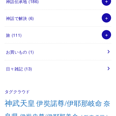
神話伝承地
(186)
神話で解決
(6)
旅
(111)
お買いもの
(1)
日々雑記
(13)
タグクラウド
神武天皇
伊奘諾尊/伊耶那岐命
奈