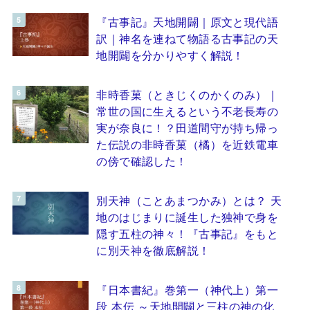
『古事記』天地開闢｜原文と現代語
訳｜神名を連ねて物語る古事記の天
地開闢を分かりやすく解説！
非時香菓（ときじくのかくのみ）｜
常世の国に生えるという不老長寿の
実が奈良に！？田道間守が持ち帰っ
た伝説の非時香菓（橘）を近鉄電車
の傍で確認した！
別天神（ことあまつかみ）とは？ 天
地のはじまりに誕生した独神で身を
隠す五柱の神々！『古事記』をもと
に別天神を徹底解説！
『日本書紀』巻第一（神代上）第一
段 本伝 ～天地開闢と三柱の神の化