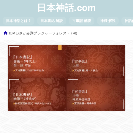
日本神話.com
日本神話とは？
日本書紀 解説
古事記 解説
神様 解説
神話
HOME
さがみ湖プレジャーフォレスト (76)