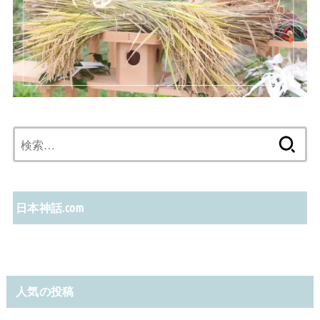
検
索:
日本神話.com
人気の投稿