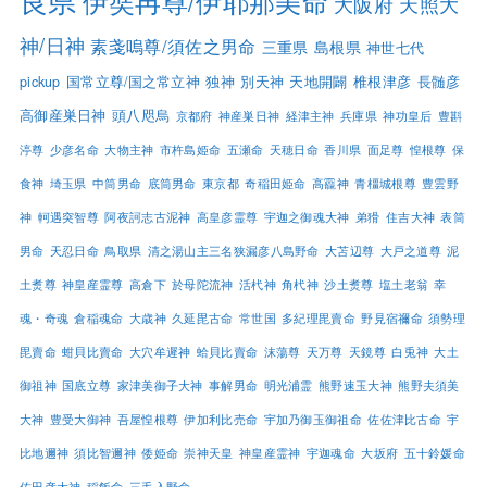
良県
伊奘冉尊/伊耶那美命
大阪府
天照大
神/日神
素戔嗚尊/須佐之男命
三重県
島根県
神世七代
pickup
国常立尊/国之常立神
独神
別天神
天地開闢
椎根津彦
長髄彦
高御産巣日神
頭八咫烏
京都府
神産巣日神
経津主神
兵庫県
神功皇后
豊斟
渟尊
少彦名命
大物主神
市杵島姫命
五瀬命
天穂日命
香川県
面足尊
惶根尊
保
食神
埼玉県
中筒男命
底筒男命
東京都
奇稲田姫命
高龗神
青橿城根尊
豊雲野
神
軻遇突智尊
阿夜訶志古泥神
高皇彦霊尊
宇迦之御魂大神
弟猾
住吉大神
表筒
男命
天忍日命
鳥取県
清之湯山主三名狭漏彦八島野命
大苫辺尊
大戸之道尊
泥
土煑尊
神皇産霊尊
高倉下
於母陀流神
活杙神
角杙神
沙土煑尊
塩土老翁
幸
魂・奇魂
倉稲魂命
大歳神
久延毘古命
常世国
多紀理毘賣命
野見宿禰命
須勢理
毘賣命
蚶貝比賣命
大穴牟遲神
蛤貝比賣命
沫蕩尊
天万尊
天鏡尊
白兎神
大土
御祖神
国底立尊
家津美御子大神
事解男命
明光浦霊
熊野速玉大神
熊野夫須美
大神
豊受大御神
吾屋惶根尊
伊加利比売命
宇加乃御玉御祖命
佐佐津比古命
宇
比地邇神
須比智邇神
倭姫命
崇神天皇
神皇産霊神
宇迦魂命
大坂府
五十鈴媛命
佐田彦大神
稲飯命
三毛入野命