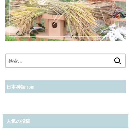
検
索:
日本神話.com
人気の投稿