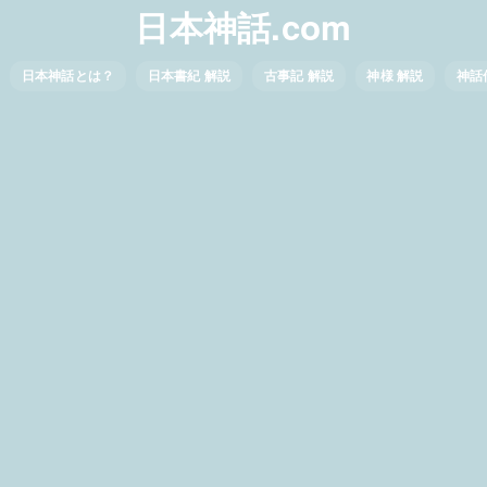
日本神話.com
日本神話とは？
日本書紀 解説
古事記 解説
神様 解説
神話