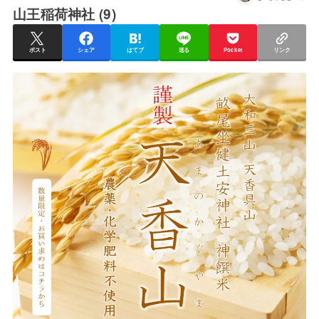
山王稲荷神社 (9)
ポスト
シェア
はてブ
送る
Pocket
リンク