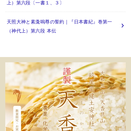
上）第六段〔一書１、３〕
天照大神と素戔嗚尊の誓約｜『日本書紀』巻第一
（神代上）第六段 本伝