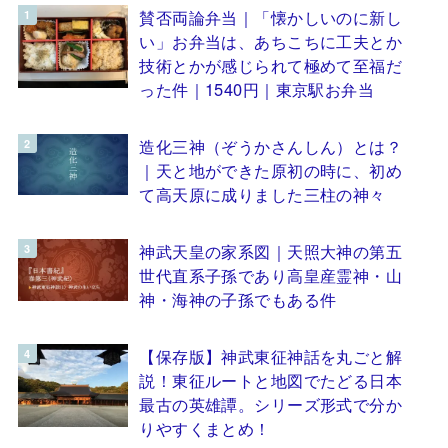
賛否両論弁当｜「懐かしいのに新し
い」お弁当は、あちこちに工夫とか
技術とかが感じられて極めて至福だ
った件｜1540円｜東京駅お弁当
造化三神（ぞうかさんしん）とは？
｜天と地ができた原初の時に、初め
て高天原に成りました三柱の神々
神武天皇の家系図｜天照大神の第五
世代直系子孫であり高皇産霊神・山
神・海神の子孫でもある件
【保存版】神武東征神話を丸ごと解
説！東征ルートと地図でたどる日本
最古の英雄譚。シリーズ形式で分か
りやすくまとめ！