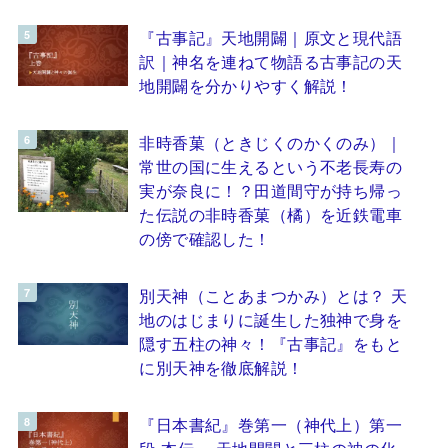
『古事記』天地開闢｜原文と現代語
訳｜神名を連ねて物語る古事記の天
地開闢を分かりやすく解説！
非時香菓（ときじくのかくのみ）｜
常世の国に生えるという不老長寿の
実が奈良に！？田道間守が持ち帰っ
た伝説の非時香菓（橘）を近鉄電車
の傍で確認した！
別天神（ことあまつかみ）とは？ 天
地のはじまりに誕生した独神で身を
隠す五柱の神々！『古事記』をもと
に別天神を徹底解説！
『日本書紀』巻第一（神代上）第一
段 本伝 ～天地開闢と三柱の神の化