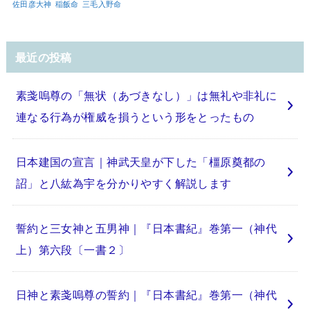
佐田彦大神
稲飯命
三毛入野命
最近の投稿
素戔嗚尊の「無状（あづきなし）」は無礼や非礼に
連なる行為が権威を損うという形をとったもの
日本建国の宣言｜神武天皇が下した「橿原奠都の
詔」と八紘為宇を分かりやすく解説します
誓約と三女神と五男神｜『日本書紀』巻第一（神代
上）第六段〔一書２〕
日神と素戔嗚尊の誓約｜『日本書紀』巻第一（神代