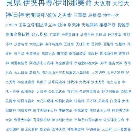
良県
伊奘冉尊/伊耶那美命
大阪府
天照大
神/日神
素戔嗚尊/須佐之男命
三重県
島根県
神世七代
pickup
国常立尊/国之常立神
独神
別天神
天地開闢
椎根津彦
長髄彦
高御産巣日神
頭八咫烏
京都府
神産巣日神
経津主神
兵庫県
神功皇后
豊斟
渟尊
少彦名命
大物主神
市杵島姫命
五瀬命
天穂日命
香川県
面足尊
惶根尊
保
食神
埼玉県
中筒男命
底筒男命
東京都
奇稲田姫命
高龗神
青橿城根尊
豊雲野
神
軻遇突智尊
阿夜訶志古泥神
高皇彦霊尊
宇迦之御魂大神
弟猾
住吉大神
表筒
男命
天忍日命
鳥取県
清之湯山主三名狭漏彦八島野命
大苫辺尊
大戸之道尊
泥
土煑尊
神皇産霊尊
高倉下
於母陀流神
活杙神
角杙神
沙土煑尊
塩土老翁
幸
魂・奇魂
倉稲魂命
大歳神
久延毘古命
常世国
多紀理毘賣命
野見宿禰命
須勢理
毘賣命
蚶貝比賣命
大穴牟遲神
蛤貝比賣命
沫蕩尊
天万尊
天鏡尊
白兎神
大土
御祖神
国底立尊
家津美御子大神
事解男命
明光浦霊
熊野速玉大神
熊野夫須美
大神
豊受大御神
吾屋惶根尊
伊加利比売命
宇加乃御玉御祖命
佐佐津比古命
宇
比地邇神
須比智邇神
倭姫命
崇神天皇
神皇産霊神
宇迦魂命
大坂府
五十鈴媛命