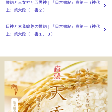
誓約と三女神と五男神｜『日本書紀』巻第一（神代
上）第六段〔一書２〕
日神と素戔嗚尊の誓約｜『日本書紀』巻第一（神代
上）第六段〔一書１、３〕