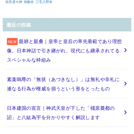
佐田彦大神
稲飯命
三毛入野命
最近の投稿
親耕と親桑｜皇帝と皇后の率先垂範であり理想
像。日本神話で引き継がれ、現代にも継承されてる
スペシャルな枠組み
素戔嗚尊の「無状（あづきなし）」は無礼や非礼に
連なる行為が権威を損うという形をとったもの
日本建国の宣言｜神武天皇が下した「橿原奠都の
詔」と八紘為宇を分かりやすく解説します