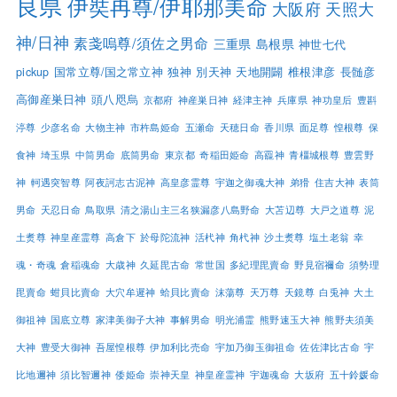
良県
伊奘冉尊/伊耶那美命
大阪府
天照大
神/日神
素戔嗚尊/須佐之男命
三重県
島根県
神世七代
pickup
国常立尊/国之常立神
独神
別天神
天地開闢
椎根津彦
長髄彦
高御産巣日神
頭八咫烏
京都府
神産巣日神
経津主神
兵庫県
神功皇后
豊斟
渟尊
少彦名命
大物主神
市杵島姫命
五瀬命
天穂日命
香川県
面足尊
惶根尊
保
食神
埼玉県
中筒男命
底筒男命
東京都
奇稲田姫命
高龗神
青橿城根尊
豊雲野
神
軻遇突智尊
阿夜訶志古泥神
高皇彦霊尊
宇迦之御魂大神
弟猾
住吉大神
表筒
男命
天忍日命
鳥取県
清之湯山主三名狭漏彦八島野命
大苫辺尊
大戸之道尊
泥
土煑尊
神皇産霊尊
高倉下
於母陀流神
活杙神
角杙神
沙土煑尊
塩土老翁
幸
魂・奇魂
倉稲魂命
大歳神
久延毘古命
常世国
多紀理毘賣命
野見宿禰命
須勢理
毘賣命
蚶貝比賣命
大穴牟遲神
蛤貝比賣命
沫蕩尊
天万尊
天鏡尊
白兎神
大土
御祖神
国底立尊
家津美御子大神
事解男命
明光浦霊
熊野速玉大神
熊野夫須美
大神
豊受大御神
吾屋惶根尊
伊加利比売命
宇加乃御玉御祖命
佐佐津比古命
宇
比地邇神
須比智邇神
倭姫命
崇神天皇
神皇産霊神
宇迦魂命
大坂府
五十鈴媛命