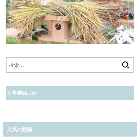
検
索:
日本神話.com
人気の投稿