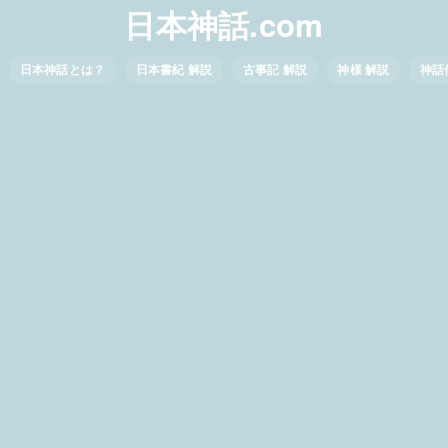
日本神話.com
日本神話とは？
日本書紀 解説
古事記 解説
神様 解説
神話