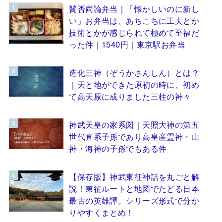
賛否両論弁当｜「懐かしいのに新し
い」お弁当は、あちこちに工夫とか
技術とかが感じられて極めて至福だ
った件｜1540円｜東京駅お弁当
造化三神（ぞうかさんしん）とは？
｜天と地ができた原初の時に、初め
て高天原に成りました三柱の神々
神武天皇の家系図｜天照大神の第五
世代直系子孫であり高皇産霊神・山
神・海神の子孫でもある件
【保存版】神武東征神話を丸ごと解
説！東征ルートと地図でたどる日本
最古の英雄譚。シリーズ形式で分か
りやすくまとめ！