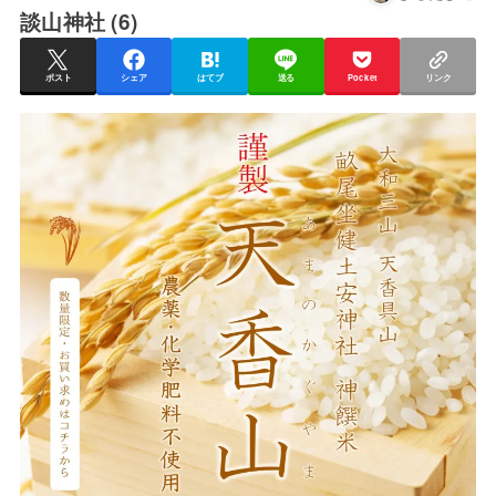
談山神社 (6)
ポスト
シェア
はてブ
送る
Pocket
リンク