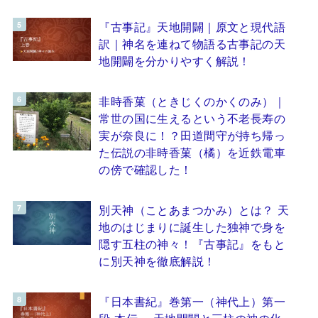
『古事記』天地開闢｜原文と現代語
訳｜神名を連ねて物語る古事記の天
地開闢を分かりやすく解説！
非時香菓（ときじくのかくのみ）｜
常世の国に生えるという不老長寿の
実が奈良に！？田道間守が持ち帰っ
た伝説の非時香菓（橘）を近鉄電車
の傍で確認した！
別天神（ことあまつかみ）とは？ 天
地のはじまりに誕生した独神で身を
隠す五柱の神々！『古事記』をもと
に別天神を徹底解説！
『日本書紀』巻第一（神代上）第一
段 本伝 ～天地開闢と三柱の神の化