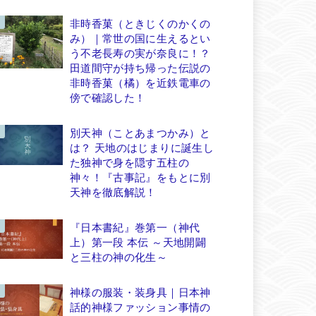
非時香菓（ときじくのかくの
み）｜常世の国に生えるとい
う不老長寿の実が奈良に！？
田道間守が持ち帰った伝説の
非時香菓（橘）を近鉄電車の
傍で確認した！
別天神（ことあまつかみ）と
は？ 天地のはじまりに誕生し
た独神で身を隠す五柱の
神々！『古事記』をもとに別
天神を徹底解説！
『日本書紀』巻第一（神代
上）第一段 本伝 ～天地開闢
と三柱の神の化生～
神様の服装・装身具｜日本神
話的神様ファッション事情の