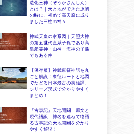
造化三神（ぞうかさんしん）
とは？｜天と地ができた原初
の時に、初めて高天原に成り
ました三柱の神々
神武天皇の家系図｜天照大神
の第五世代直系子孫であり高
皇産霊神・山神・海神の子孫
でもある件
【保存版】神武東征神話を丸
ごと解説！東征ルートと地図
でたどる日本最古の英雄譚。
シリーズ形式で分かりやすく
まとめ！
『古事記』天地開闢｜原文と
現代語訳｜神名を連ねて物語
る古事記の天地開闢を分かり
やすく解説！