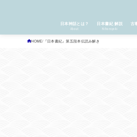
日本神話とは？
日本書紀 解説
古
About
Nihonsyoki
HOME
『日本書紀』第五段本伝読み解き