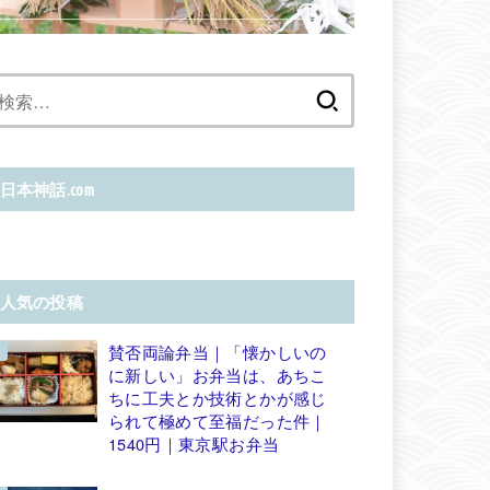
検
索:
日本神話.com
人気の投稿
賛否両論弁当｜「懐かしいの
に新しい」お弁当は、あちこ
ちに工夫とか技術とかが感じ
られて極めて至福だった件｜
1540円｜東京駅お弁当