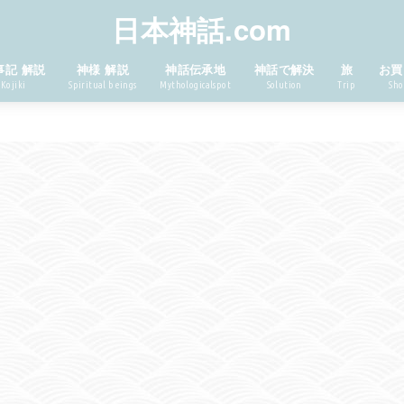
日本神話.com
事記 解説
神様 解説
神話伝承地
神話で解決
旅
お買
Kojiki
Spiritual beings
Mythologicalspot
Solution
Trip
Sho