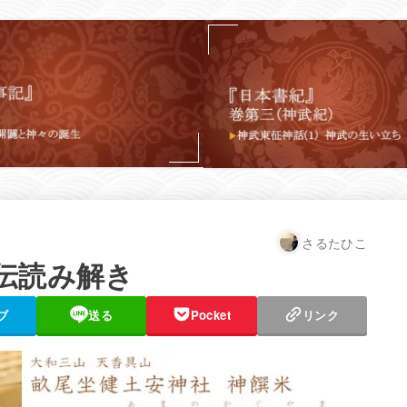
さるたひこ
伝読み解き
ブ
送る
Pocket
リンク