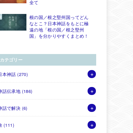
全て
根の国／根之堅州国ってどん
なとこ？日本神話をもとに極
遠の地「根の国／根之堅州
国」を分かりやすくまとめ！
カテゴリー
日本神話
(270)
神話伝承地
(186)
神話で解決
(6)
旅
(111)