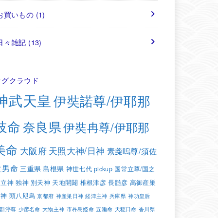
お買いもの
(1)
日々雑記
(13)
タグクラウド
神武天皇
伊奘諾尊/伊耶那
岐命
奈良県
伊奘冉尊/伊耶那
美命
大阪府
天照大神/日神
素戔嗚尊/須佐
之男命
三重県
島根県
神世七代
pickup
国常立尊/国之
常立神
独神
別天神
天地開闢
椎根津彦
長髄彦
高御産巣
日神
頭八咫烏
京都府
神産巣日神
経津主神
兵庫県
神功皇后
斟渟尊
少彦名命
大物主神
市杵島姫命
五瀬命
天穂日命
香川県