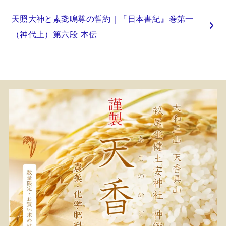
天照大神と素戔嗚尊の誓約｜『日本書紀』巻第一
（神代上）第六段 本伝