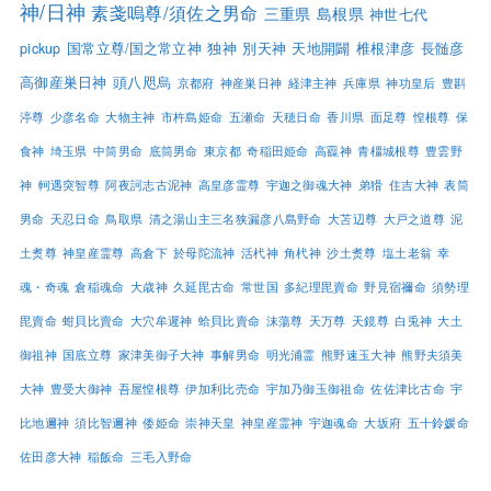
神/日神
素戔嗚尊/須佐之男命
三重県
島根県
神世七代
pickup
国常立尊/国之常立神
独神
別天神
天地開闢
椎根津彦
長髄彦
高御産巣日神
頭八咫烏
京都府
神産巣日神
経津主神
兵庫県
神功皇后
豊斟
渟尊
少彦名命
大物主神
市杵島姫命
五瀬命
天穂日命
香川県
面足尊
惶根尊
保
食神
埼玉県
中筒男命
底筒男命
東京都
奇稲田姫命
高龗神
青橿城根尊
豊雲野
神
軻遇突智尊
阿夜訶志古泥神
高皇彦霊尊
宇迦之御魂大神
弟猾
住吉大神
表筒
男命
天忍日命
鳥取県
清之湯山主三名狭漏彦八島野命
大苫辺尊
大戸之道尊
泥
土煑尊
神皇産霊尊
高倉下
於母陀流神
活杙神
角杙神
沙土煑尊
塩土老翁
幸
魂・奇魂
倉稲魂命
大歳神
久延毘古命
常世国
多紀理毘賣命
野見宿禰命
須勢理
毘賣命
蚶貝比賣命
大穴牟遲神
蛤貝比賣命
沫蕩尊
天万尊
天鏡尊
白兎神
大土
御祖神
国底立尊
家津美御子大神
事解男命
明光浦霊
熊野速玉大神
熊野夫須美
大神
豊受大御神
吾屋惶根尊
伊加利比売命
宇加乃御玉御祖命
佐佐津比古命
宇
比地邇神
須比智邇神
倭姫命
崇神天皇
神皇産霊神
宇迦魂命
大坂府
五十鈴媛命
佐田彦大神
稲飯命
三毛入野命