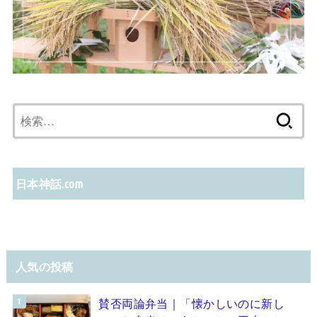
検
索:
日本神話.com
人気の投稿
賛否両論弁当｜「懐かしいのに新し