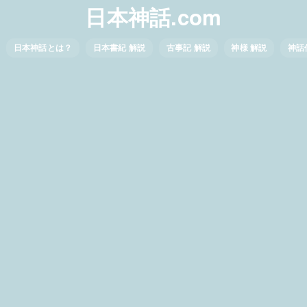
日本神話.com
日本神話とは？
日本書紀 解説
古事記 解説
神様 解説
神話