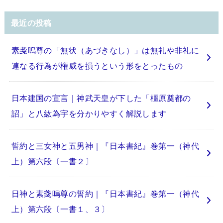
最近の投稿
素戔嗚尊の「無状（あづきなし）」は無礼や非礼に
連なる行為が権威を損うという形をとったもの
日本建国の宣言｜神武天皇が下した「橿原奠都の
詔」と八紘為宇を分かりやすく解説します
誓約と三女神と五男神｜『日本書紀』巻第一（神代
上）第六段〔一書２〕
日神と素戔嗚尊の誓約｜『日本書紀』巻第一（神代
上）第六段〔一書１、３〕