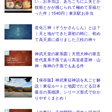
い」お弁当は、あちこちに工夫とか
技術とかが感じられて極めて至福だ
った件｜1540円｜東京駅お弁当
造化三神（ぞうかさんしん）とは？
｜天と地ができた原初の時に、初め
て高天原に成りました三柱の神々
神武天皇の家系図｜天照大神の第五
世代直系子孫であり高皇産霊神・山
神・海神の子孫でもある件
【保存版】神武東征神話を丸ごと解
説！東征ルートと地図でたどる日本
最古の英雄譚。シリーズ形式で分か
りやすくまとめ！