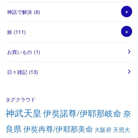
神話で解決
(6)
旅
(111)
お買いもの
(1)
日々雑記
(13)
タグクラウド
神武天皇
伊奘諾尊/伊耶那岐命
奈
良県
伊奘冉尊/伊耶那美命
大阪府
天照大