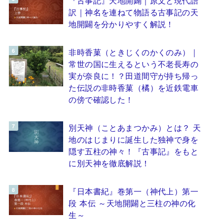
『古事記』天地開闢｜原文と現代語
訳｜神名を連ねて物語る古事記の天
地開闢を分かりやすく解説！
非時香菓（ときじくのかくのみ）｜
常世の国に生えるという不老長寿の
実が奈良に！？田道間守が持ち帰っ
た伝説の非時香菓（橘）を近鉄電車
の傍で確認した！
別天神（ことあまつかみ）とは？ 天
地のはじまりに誕生した独神で身を
隠す五柱の神々！『古事記』をもと
に別天神を徹底解説！
『日本書紀』巻第一（神代上）第一
段 本伝 ～天地開闢と三柱の神の化
生～