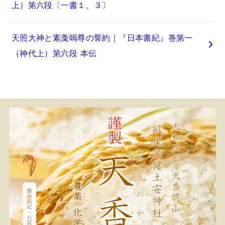
上）第六段〔一書１、３〕
天照大神と素戔嗚尊の誓約｜『日本書紀』巻第一
（神代上）第六段 本伝