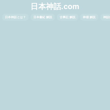
日本神話.com
日本神話とは？
日本書紀 解説
古事記 解説
神様 解説
神話