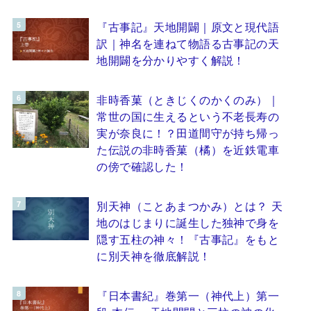
『古事記』天地開闢｜原文と現代語
訳｜神名を連ねて物語る古事記の天
地開闢を分かりやすく解説！
非時香菓（ときじくのかくのみ）｜
常世の国に生えるという不老長寿の
実が奈良に！？田道間守が持ち帰っ
た伝説の非時香菓（橘）を近鉄電車
の傍で確認した！
別天神（ことあまつかみ）とは？ 天
地のはじまりに誕生した独神で身を
隠す五柱の神々！『古事記』をもと
に別天神を徹底解説！
『日本書紀』巻第一（神代上）第一