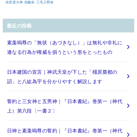
佐田彦大神
稲飯命
三毛入野命
最近の投稿
素戔嗚尊の「無状（あづきなし）」は無礼や非礼に
連なる行為が権威を損うという形をとったもの
日本建国の宣言｜神武天皇が下した「橿原奠都の
詔」と八紘為宇を分かりやすく解説します
誓約と三女神と五男神｜『日本書紀』巻第一（神代
上）第六段〔一書２〕
日神と素戔嗚尊の誓約｜『日本書紀』巻第一（神代