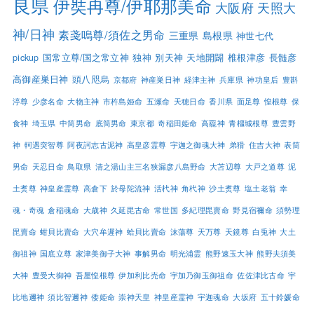
良県
伊奘冉尊/伊耶那美命
大阪府
天照大
神/日神
素戔嗚尊/須佐之男命
三重県
島根県
神世七代
pickup
国常立尊/国之常立神
独神
別天神
天地開闢
椎根津彦
長髄彦
高御産巣日神
頭八咫烏
京都府
神産巣日神
経津主神
兵庫県
神功皇后
豊斟
渟尊
少彦名命
大物主神
市杵島姫命
五瀬命
天穂日命
香川県
面足尊
惶根尊
保
食神
埼玉県
中筒男命
底筒男命
東京都
奇稲田姫命
高龗神
青橿城根尊
豊雲野
神
軻遇突智尊
阿夜訶志古泥神
高皇彦霊尊
宇迦之御魂大神
弟猾
住吉大神
表筒
男命
天忍日命
鳥取県
清之湯山主三名狭漏彦八島野命
大苫辺尊
大戸之道尊
泥
土煑尊
神皇産霊尊
高倉下
於母陀流神
活杙神
角杙神
沙土煑尊
塩土老翁
幸
魂・奇魂
倉稲魂命
大歳神
久延毘古命
常世国
多紀理毘賣命
野見宿禰命
須勢理
毘賣命
蚶貝比賣命
大穴牟遲神
蛤貝比賣命
沫蕩尊
天万尊
天鏡尊
白兎神
大土
御祖神
国底立尊
家津美御子大神
事解男命
明光浦霊
熊野速玉大神
熊野夫須美
大神
豊受大御神
吾屋惶根尊
伊加利比売命
宇加乃御玉御祖命
佐佐津比古命
宇
比地邇神
須比智邇神
倭姫命
崇神天皇
神皇産霊神
宇迦魂命
大坂府
五十鈴媛命