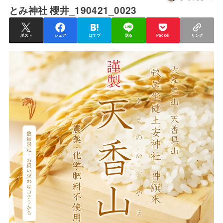
とみ神社 櫻井_190421_0023
ポスト
シェア
はてブ
送る
Pocket
リンク