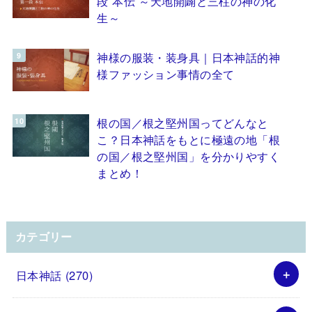
段 本伝 ～天地開闢と三柱の神の化
生～
神様の服装・装身具｜日本神話的神
様ファッション事情の全て
根の国／根之堅州国ってどんなと
こ？日本神話をもとに極遠の地「根
の国／根之堅州国」を分かりやすく
まとめ！
カテゴリー
日本神話
(270)