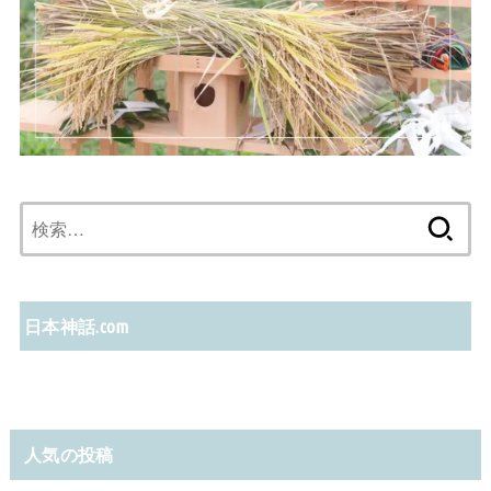
検
索:
日本神話.com
人気の投稿