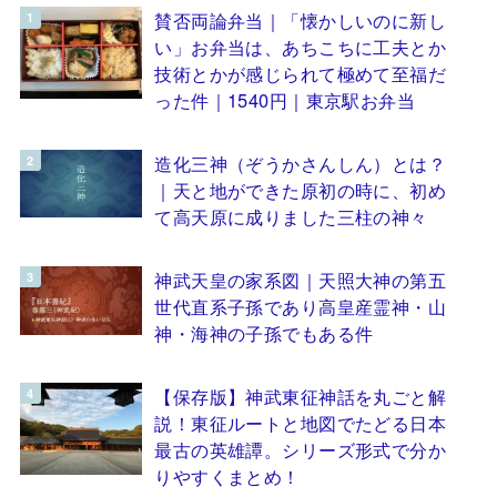
賛否両論弁当｜「懐かしいのに新し
い」お弁当は、あちこちに工夫とか
技術とかが感じられて極めて至福だ
った件｜1540円｜東京駅お弁当
造化三神（ぞうかさんしん）とは？
｜天と地ができた原初の時に、初め
て高天原に成りました三柱の神々
神武天皇の家系図｜天照大神の第五
世代直系子孫であり高皇産霊神・山
神・海神の子孫でもある件
【保存版】神武東征神話を丸ごと解
説！東征ルートと地図でたどる日本
最古の英雄譚。シリーズ形式で分か
りやすくまとめ！