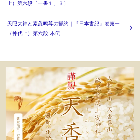
上）第六段〔一書１、３〕
天照大神と素戔嗚尊の誓約｜『日本書紀』巻第一
（神代上）第六段 本伝