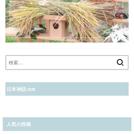
検
索:
日本神話.com
人気の投稿