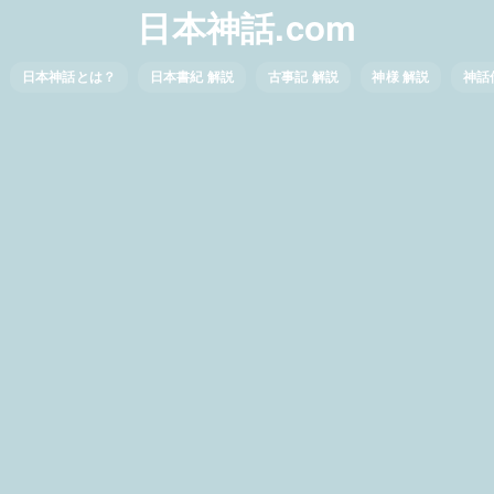
日本神話.com
日本神話とは？
日本書紀 解説
古事記 解説
神様 解説
神話