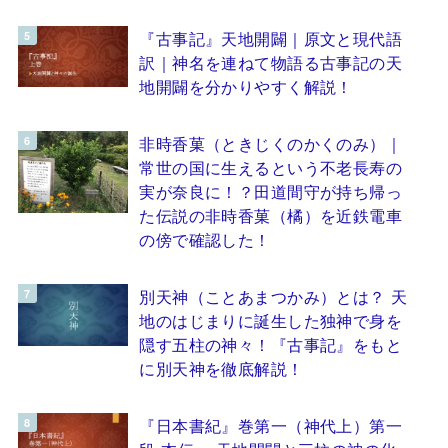
『古事記』天地開闢｜原文と現代語
訳｜神名を連ねて物語る古事記の天
地開闢を分かりやすく解説！
非時香菓（ときじくのかくのみ）｜
常世の国に生えるという不老長寿の
実が奈良に！？田道間守が持ち帰っ
た伝説の非時香菓（橘）を近鉄電車
の傍で確認した！
別天神（ことあまつかみ）とは？ 天
地のはじまりに誕生した独神で身を
隠す五柱の神々！『古事記』をもと
に別天神を徹底解説！
『日本書紀』巻第一（神代上）第一