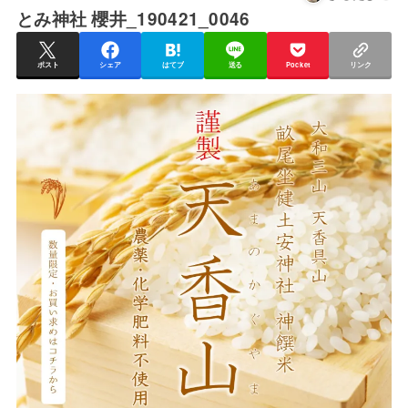
とみ神社 櫻井_190421_0046
ポスト
シェア
はてブ
送る
Pocket
リンク