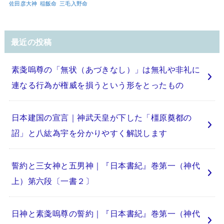
佐田彦大神
稲飯命
三毛入野命
最近の投稿
素戔嗚尊の「無状（あづきなし）」は無礼や非礼に
連なる行為が権威を損うという形をとったもの
日本建国の宣言｜神武天皇が下した「橿原奠都の
詔」と八紘為宇を分かりやすく解説します
誓約と三女神と五男神｜『日本書紀』巻第一（神代
上）第六段〔一書２〕
日神と素戔嗚尊の誓約｜『日本書紀』巻第一（神代