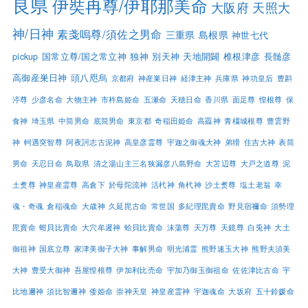
良県
伊奘冉尊/伊耶那美命
大阪府
天照大
神/日神
素戔嗚尊/須佐之男命
三重県
島根県
神世七代
pickup
国常立尊/国之常立神
独神
別天神
天地開闢
椎根津彦
長髄彦
高御産巣日神
頭八咫烏
京都府
神産巣日神
経津主神
兵庫県
神功皇后
豊斟
渟尊
少彦名命
大物主神
市杵島姫命
五瀬命
天穂日命
香川県
面足尊
惶根尊
保
食神
埼玉県
中筒男命
底筒男命
東京都
奇稲田姫命
高龗神
青橿城根尊
豊雲野
神
軻遇突智尊
阿夜訶志古泥神
高皇彦霊尊
宇迦之御魂大神
弟猾
住吉大神
表筒
男命
天忍日命
鳥取県
清之湯山主三名狭漏彦八島野命
大苫辺尊
大戸之道尊
泥
土煑尊
神皇産霊尊
高倉下
於母陀流神
活杙神
角杙神
沙土煑尊
塩土老翁
幸
魂・奇魂
倉稲魂命
大歳神
久延毘古命
常世国
多紀理毘賣命
野見宿禰命
須勢理
毘賣命
蚶貝比賣命
大穴牟遲神
蛤貝比賣命
沫蕩尊
天万尊
天鏡尊
白兎神
大土
御祖神
国底立尊
家津美御子大神
事解男命
明光浦霊
熊野速玉大神
熊野夫須美
大神
豊受大御神
吾屋惶根尊
伊加利比売命
宇加乃御玉御祖命
佐佐津比古命
宇
比地邇神
須比智邇神
倭姫命
崇神天皇
神皇産霊神
宇迦魂命
大坂府
五十鈴媛命