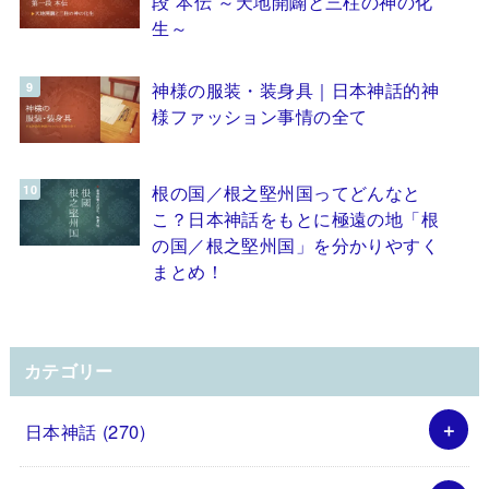
段 本伝 ～天地開闢と三柱の神の化
生～
神様の服装・装身具｜日本神話的神
様ファッション事情の全て
根の国／根之堅州国ってどんなと
こ？日本神話をもとに極遠の地「根
の国／根之堅州国」を分かりやすく
まとめ！
カテゴリー
日本神話
(270)