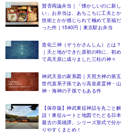
賛否両論弁当｜「懐かしいのに新し
い」お弁当は、あちこちに工夫とか
技術とかが感じられて極めて至福だ
った件｜1540円｜東京駅お弁当
造化三神（ぞうかさんしん）とは？
｜天と地ができた原初の時に、初め
て高天原に成りました三柱の神々
神武天皇の家系図｜天照大神の第五
世代直系子孫であり高皇産霊神・山
神・海神の子孫でもある件
【保存版】神武東征神話を丸ごと解
説！東征ルートと地図でたどる日本
最古の英雄譚。シリーズ形式で分か
りやすくまとめ！