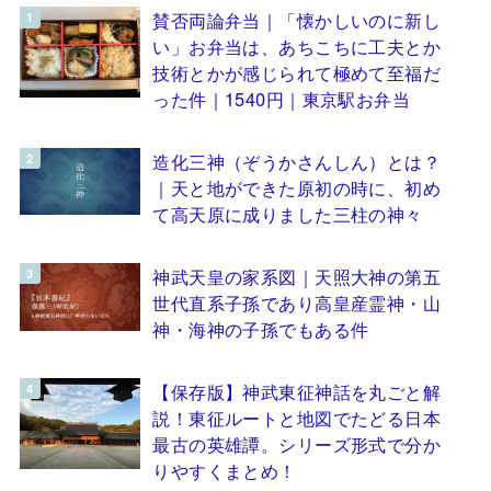
賛否両論弁当｜「懐かしいのに新し
い」お弁当は、あちこちに工夫とか
技術とかが感じられて極めて至福だ
った件｜1540円｜東京駅お弁当
造化三神（ぞうかさんしん）とは？
｜天と地ができた原初の時に、初め
て高天原に成りました三柱の神々
神武天皇の家系図｜天照大神の第五
世代直系子孫であり高皇産霊神・山
神・海神の子孫でもある件
【保存版】神武東征神話を丸ごと解
説！東征ルートと地図でたどる日本
最古の英雄譚。シリーズ形式で分か
りやすくまとめ！