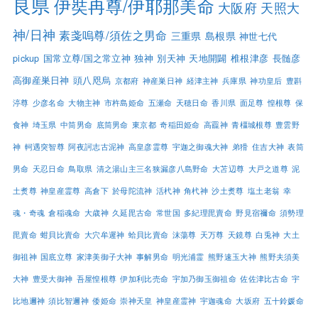
良県
伊奘冉尊/伊耶那美命
大阪府
天照大
神/日神
素戔嗚尊/須佐之男命
三重県
島根県
神世七代
pickup
国常立尊/国之常立神
独神
別天神
天地開闢
椎根津彦
長髄彦
高御産巣日神
頭八咫烏
京都府
神産巣日神
経津主神
兵庫県
神功皇后
豊斟
渟尊
少彦名命
大物主神
市杵島姫命
五瀬命
天穂日命
香川県
面足尊
惶根尊
保
食神
埼玉県
中筒男命
底筒男命
東京都
奇稲田姫命
高龗神
青橿城根尊
豊雲野
神
軻遇突智尊
阿夜訶志古泥神
高皇彦霊尊
宇迦之御魂大神
弟猾
住吉大神
表筒
男命
天忍日命
鳥取県
清之湯山主三名狭漏彦八島野命
大苫辺尊
大戸之道尊
泥
土煑尊
神皇産霊尊
高倉下
於母陀流神
活杙神
角杙神
沙土煑尊
塩土老翁
幸
魂・奇魂
倉稲魂命
大歳神
久延毘古命
常世国
多紀理毘賣命
野見宿禰命
須勢理
毘賣命
蚶貝比賣命
大穴牟遲神
蛤貝比賣命
沫蕩尊
天万尊
天鏡尊
白兎神
大土
御祖神
国底立尊
家津美御子大神
事解男命
明光浦霊
熊野速玉大神
熊野夫須美
大神
豊受大御神
吾屋惶根尊
伊加利比売命
宇加乃御玉御祖命
佐佐津比古命
宇
比地邇神
須比智邇神
倭姫命
崇神天皇
神皇産霊神
宇迦魂命
大坂府
五十鈴媛命