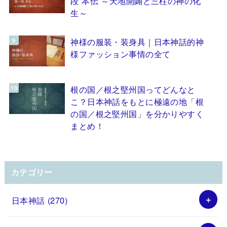
段 本伝 ～天地開闢と三柱の神の化
生～
神様の服装・装身具｜日本神話的神
様ファッション事情の全て
根の国／根之堅州国ってどんなと
こ？日本神話をもとに極遠の地「根
の国／根之堅州国」を分かりやすく
まとめ！
カテゴリー
日本神話
(270)