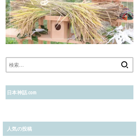
検
索:
日本神話.com
人気の投稿