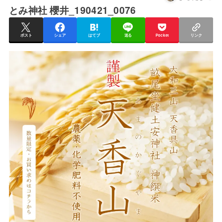
とみ神社 櫻井_190421_0076
ポスト
シェア
はてブ
送る
Pocket
リンク