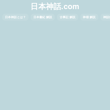
日本神話.com
日本神話とは？
日本書紀 解説
古事記 解説
神様 解説
神話