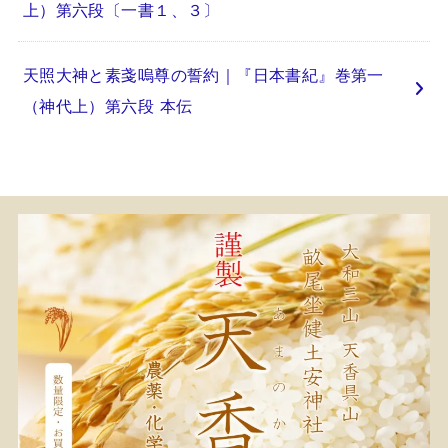
上）第六段〔一書１、３〕
天照大神と素戔嗚尊の誓約｜『日本書紀』巻第一
（神代上）第六段 本伝