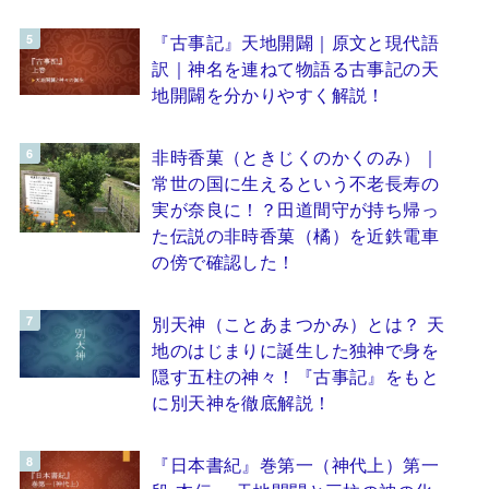
『古事記』天地開闢｜原文と現代語
訳｜神名を連ねて物語る古事記の天
地開闢を分かりやすく解説！
非時香菓（ときじくのかくのみ）｜
常世の国に生えるという不老長寿の
実が奈良に！？田道間守が持ち帰っ
た伝説の非時香菓（橘）を近鉄電車
の傍で確認した！
別天神（ことあまつかみ）とは？ 天
地のはじまりに誕生した独神で身を
隠す五柱の神々！『古事記』をもと
に別天神を徹底解説！
『日本書紀』巻第一（神代上）第一