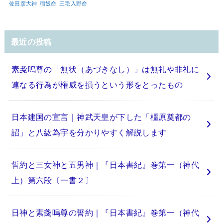
佐田彦大神
稲飯命
三毛入野命
最近の投稿
素戔嗚尊の「無状（あづきなし）」は無礼や非礼に
連なる行為が権威を損うという形をとったもの
日本建国の宣言｜神武天皇が下した「橿原奠都の
詔」と八紘為宇を分かりやすく解説します
誓約と三女神と五男神｜『日本書紀』巻第一（神代
上）第六段〔一書２〕
日神と素戔嗚尊の誓約｜『日本書紀』巻第一（神代