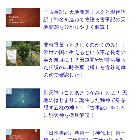
『古事記』天地開闢｜原文と現代語
訳｜神名を連ねて物語る古事記の天
地開闢を分かりやすく解説！
非時香菓（ときじくのかくのみ）｜
常世の国に生えるという不老長寿の
実が奈良に！？田道間守が持ち帰っ
た伝説の非時香菓（橘）を近鉄電車
の傍で確認した！
別天神（ことあまつかみ）とは？ 天
地のはじまりに誕生した独神で身を
隠す五柱の神々！『古事記』をもと
に別天神を徹底解説！
『日本書紀』巻第一（神代上）第一
段 本伝 ～天地開闢と三柱の神の化