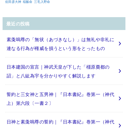
佐田彦大神
稲飯命
三毛入野命
最近の投稿
素戔嗚尊の「無状（あづきなし）」は無礼や非礼に
連なる行為が権威を損うという形をとったもの
日本建国の宣言｜神武天皇が下した「橿原奠都の
詔」と八紘為宇を分かりやすく解説します
誓約と三女神と五男神｜『日本書紀』巻第一（神代
上）第六段〔一書２〕
日神と素戔嗚尊の誓約｜『日本書紀』巻第一（神代