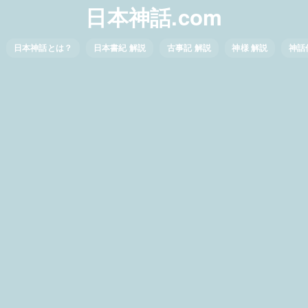
日本神話.com
日本神話とは？
日本書紀 解説
古事記 解説
神様 解説
神話