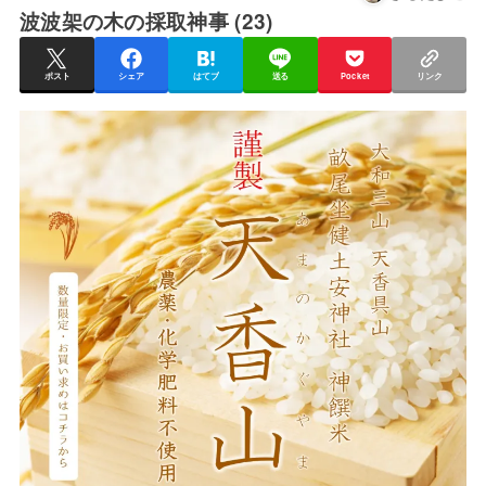
波波架の木の採取神事 (23)
ポスト
シェア
はてブ
送る
Pocket
リンク