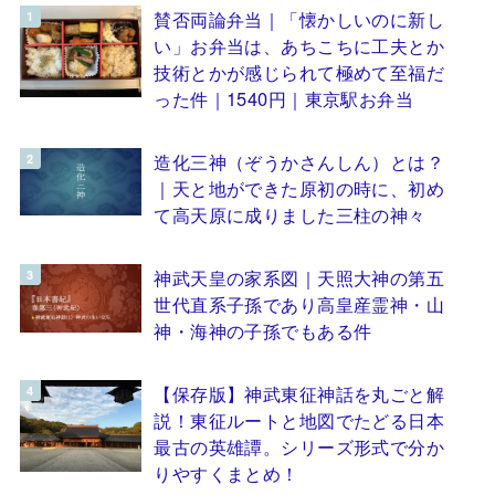
賛否両論弁当｜「懐かしいのに新し
い」お弁当は、あちこちに工夫とか
技術とかが感じられて極めて至福だ
った件｜1540円｜東京駅お弁当
造化三神（ぞうかさんしん）とは？
｜天と地ができた原初の時に、初め
て高天原に成りました三柱の神々
神武天皇の家系図｜天照大神の第五
世代直系子孫であり高皇産霊神・山
神・海神の子孫でもある件
【保存版】神武東征神話を丸ごと解
説！東征ルートと地図でたどる日本
最古の英雄譚。シリーズ形式で分か
りやすくまとめ！