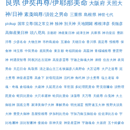
良県
伊奘冉尊/伊耶那美命
大阪府
天照大
神/日神
素戔嗚尊/須佐之男命
三重県
島根県
神世七代
pickup
国常立尊/国之常立神
独神
別天神
天地開闢
椎根津彦
長髄彦
高御産巣日神
頭八咫烏
京都府
神産巣日神
経津主神
兵庫県
神功皇后
豊斟
渟尊
少彦名命
大物主神
市杵島姫命
五瀬命
天穂日命
香川県
面足尊
惶根尊
保
食神
埼玉県
中筒男命
底筒男命
東京都
奇稲田姫命
高龗神
青橿城根尊
豊雲野
神
軻遇突智尊
阿夜訶志古泥神
高皇彦霊尊
宇迦之御魂大神
弟猾
住吉大神
表筒
男命
天忍日命
鳥取県
清之湯山主三名狭漏彦八島野命
大苫辺尊
大戸之道尊
泥
土煑尊
神皇産霊尊
高倉下
於母陀流神
活杙神
角杙神
沙土煑尊
塩土老翁
幸
魂・奇魂
倉稲魂命
大歳神
久延毘古命
常世国
多紀理毘賣命
野見宿禰命
須勢理
毘賣命
蚶貝比賣命
大穴牟遲神
蛤貝比賣命
沫蕩尊
天万尊
天鏡尊
白兎神
大土
御祖神
国底立尊
家津美御子大神
事解男命
明光浦霊
熊野速玉大神
熊野夫須美
大神
豊受大御神
吾屋惶根尊
伊加利比売命
宇加乃御玉御祖命
佐佐津比古命
宇
比地邇神
須比智邇神
倭姫命
崇神天皇
神皇産霊神
宇迦魂命
大坂府
五十鈴媛命