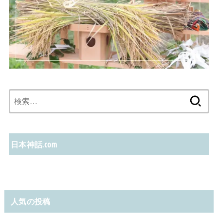
検
索:
日本神話.com
人気の投稿