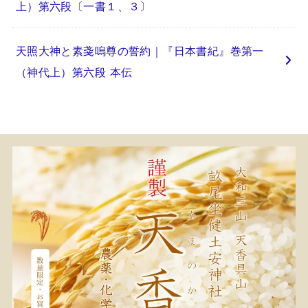
上）第六段〔一書１、３〕
天照大神と素戔嗚尊の誓約｜『日本書紀』巻第一
（神代上）第六段 本伝