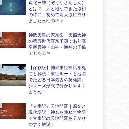
造化三神（ぞうかさんしん）
とは？｜天と地ができた原初
の時に、初めて高天原に成り
ました三柱の神々
神武天皇の家系図｜天照大神
の第五世代直系子孫であり高
皇産霊神・山神・海神の子孫
でもある件
【保存版】神武東征神話を丸
ごと解説！東征ルートと地図
でたどる日本最古の英雄譚。
シリーズ形式で分かりやすく
まとめ！
『古事記』天地開闢｜原文と
現代語訳｜神名を連ねて物語
る古事記の天地開闢を分かり
やすく解説！