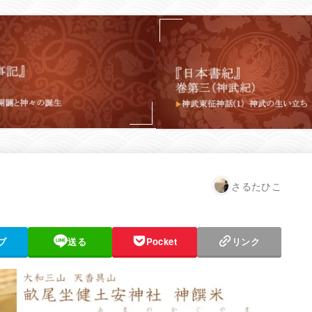
さるたひこ
ブ
送る
Pocket
リンク