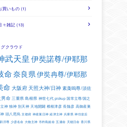
お買いもの
(1)
日々雑記
(13)
タグクラウド
神武天皇
伊奘諾尊/伊耶那
岐命
奈良県
伊奘冉尊/伊耶那
美命
大阪府
天照大神/日神
素戔嗚尊/須佐
之男命
三重県
島根県
神世七代
pickup
国常立尊/国之
常立神
独神
別天神
天地開闢
椎根津彦
長髄彦
高御産巣
日神
頭八咫烏
京都府
神産巣日神
経津主神
兵庫県
神功皇后
斟渟尊
少彦名命
大物主神
市杵島姫命
五瀬命
天穂日命
香川県