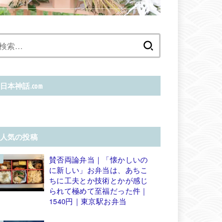
検
索:
日本神話.com
人気の投稿
賛否両論弁当｜「懐かしいの
に新しい」お弁当は、あちこ
ちに工夫とか技術とかが感じ
られて極めて至福だった件｜
1540円｜東京駅お弁当