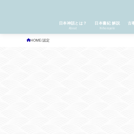
日本神話とは？
日本書紀 解説
古
About
Nihonsyoki
HOME
認定