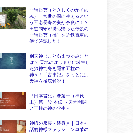
非時香菓（ときじくのかくの
み）｜常世の国に生えるとい
う不老長寿の実が奈良に！？
田道間守が持ち帰った伝説の
非時香菓（橘）を近鉄電車の
傍で確認した！
別天神（ことあまつかみ）と
は？ 天地のはじまりに誕生し
た独神で身を隠す五柱の
神々！『古事記』をもとに別
天神を徹底解説！
『日本書紀』巻第一（神代
上）第一段 本伝 ～天地開闢
と三柱の神の化生～
神様の服装・装身具｜日本神
話的神様ファッション事情の