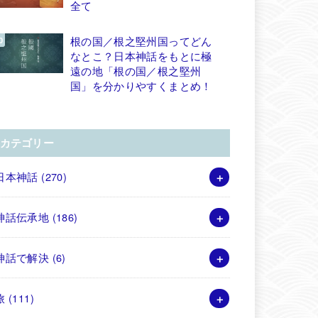
全て
根の国／根之堅州国ってどん
なとこ？日本神話をもとに極
遠の地「根の国／根之堅州
国」を分かりやすくまとめ！
カテゴリー
日本神話
(270)
神話伝承地
(186)
神話で解決
(6)
旅
(111)