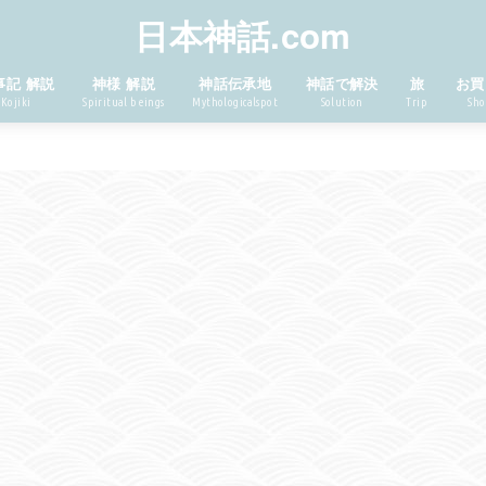
日本神話.com
事記 解説
神様 解説
神話伝承地
神話で解決
旅
お買
Kojiki
Spiritual beings
Mythologicalspot
Solution
Trip
Sho