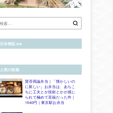
検
索:
日本神話.com
人気の投稿
賛否両論弁当｜「懐かしいの
に新しい」お弁当は、あちこ
ちに工夫とか技術とかが感じ
られて極めて至福だった件｜
1540円｜東京駅お弁当