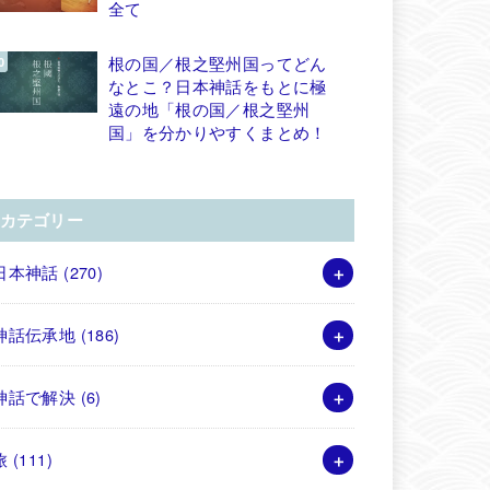
全て
根の国／根之堅州国ってどん
なとこ？日本神話をもとに極
遠の地「根の国／根之堅州
国」を分かりやすくまとめ！
カテゴリー
日本神話
(270)
神話伝承地
(186)
神話で解決
(6)
旅
(111)