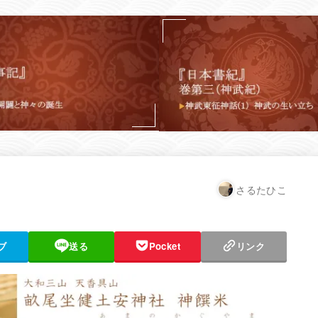
さるたひこ
ブ
送る
Pocket
リンク