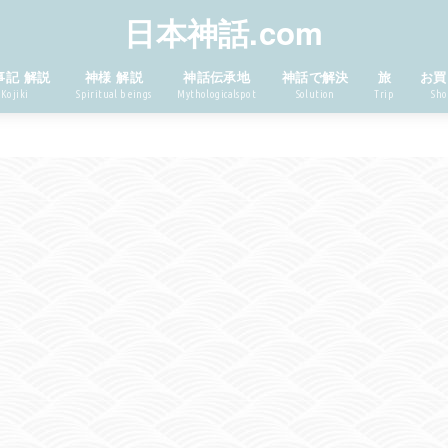
日本神話.com
事記 解説
神様 解説
神話伝承地
神話で解決
旅
お買
Kojiki
Spiritual beings
Mythologicalspot
Solution
Trip
Sho