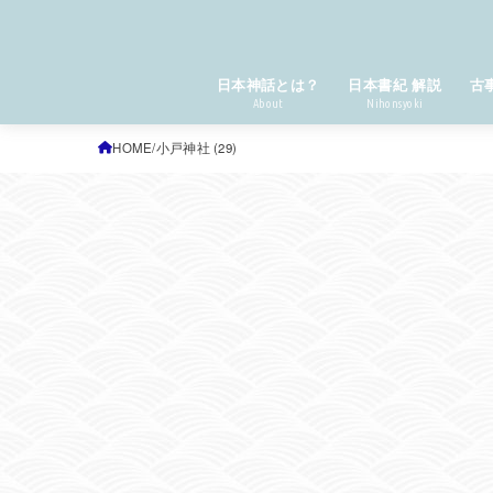
日本神話とは？
日本書紀 解説
古
About
Nihonsyoki
HOME
小戸神社 (29)