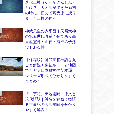
造化三神（ぞうかさんしん）
とは？｜天と地ができた原初
の時に、初めて高天原に成り
ました三柱の神々
神武天皇の家系図｜天照大神
の第五世代直系子孫であり高
皇産霊神・山神・海神の子孫
でもある件
【保存版】神武東征神話を丸
ごと解説！東征ルートと地図
でたどる日本最古の英雄譚。
シリーズ形式で分かりやすく
まとめ！
『古事記』天地開闢｜原文と
現代語訳｜神名を連ねて物語
る古事記の天地開闢を分かり
やすく解説！