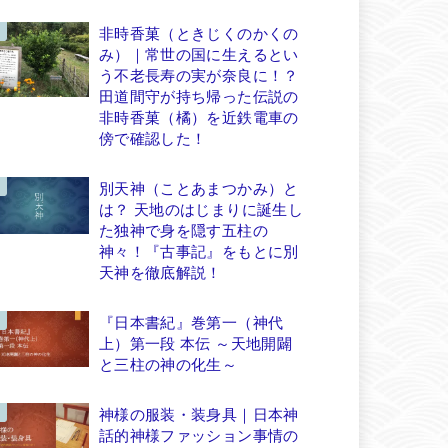
非時香菓（ときじくのかくの
み）｜常世の国に生えるとい
う不老長寿の実が奈良に！？
田道間守が持ち帰った伝説の
非時香菓（橘）を近鉄電車の
傍で確認した！
別天神（ことあまつかみ）と
は？ 天地のはじまりに誕生し
た独神で身を隠す五柱の
神々！『古事記』をもとに別
天神を徹底解説！
『日本書紀』巻第一（神代
上）第一段 本伝 ～天地開闢
と三柱の神の化生～
神様の服装・装身具｜日本神
話的神様ファッション事情の