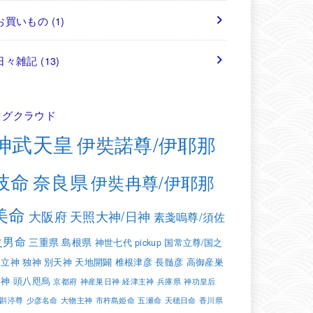
お買いもの
(1)
日々雑記
(13)
タグクラウド
神武天皇
伊奘諾尊/伊耶那
岐命
奈良県
伊奘冉尊/伊耶那
美命
大阪府
天照大神/日神
素戔嗚尊/須佐
之男命
三重県
島根県
神世七代
pickup
国常立尊/国之
常立神
独神
別天神
天地開闢
椎根津彦
長髄彦
高御産巣
日神
頭八咫烏
京都府
神産巣日神
経津主神
兵庫県
神功皇后
斟渟尊
少彦名命
大物主神
市杵島姫命
五瀬命
天穂日命
香川県