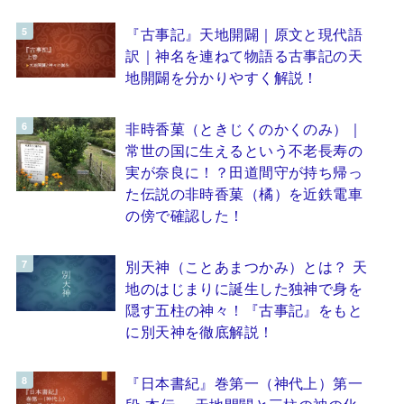
『古事記』天地開闢｜原文と現代語
訳｜神名を連ねて物語る古事記の天
地開闢を分かりやすく解説！
非時香菓（ときじくのかくのみ）｜
常世の国に生えるという不老長寿の
実が奈良に！？田道間守が持ち帰っ
た伝説の非時香菓（橘）を近鉄電車
の傍で確認した！
別天神（ことあまつかみ）とは？ 天
地のはじまりに誕生した独神で身を
隠す五柱の神々！『古事記』をもと
に別天神を徹底解説！
『日本書紀』巻第一（神代上）第一
段 本伝 ～天地開闢と三柱の神の化