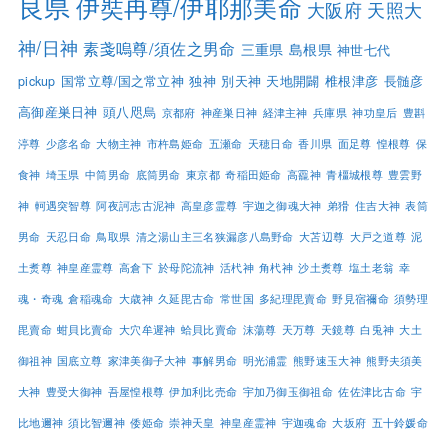
良県
伊奘冉尊/伊耶那美命
大阪府
天照大
神/日神
素戔嗚尊/須佐之男命
三重県
島根県
神世七代
pickup
国常立尊/国之常立神
独神
別天神
天地開闢
椎根津彦
長髄彦
高御産巣日神
頭八咫烏
京都府
神産巣日神
経津主神
兵庫県
神功皇后
豊斟
渟尊
少彦名命
大物主神
市杵島姫命
五瀬命
天穂日命
香川県
面足尊
惶根尊
保
食神
埼玉県
中筒男命
底筒男命
東京都
奇稲田姫命
高龗神
青橿城根尊
豊雲野
神
軻遇突智尊
阿夜訶志古泥神
高皇彦霊尊
宇迦之御魂大神
弟猾
住吉大神
表筒
男命
天忍日命
鳥取県
清之湯山主三名狭漏彦八島野命
大苫辺尊
大戸之道尊
泥
土煑尊
神皇産霊尊
高倉下
於母陀流神
活杙神
角杙神
沙土煑尊
塩土老翁
幸
魂・奇魂
倉稲魂命
大歳神
久延毘古命
常世国
多紀理毘賣命
野見宿禰命
須勢理
毘賣命
蚶貝比賣命
大穴牟遲神
蛤貝比賣命
沫蕩尊
天万尊
天鏡尊
白兎神
大土
御祖神
国底立尊
家津美御子大神
事解男命
明光浦霊
熊野速玉大神
熊野夫須美
大神
豊受大御神
吾屋惶根尊
伊加利比売命
宇加乃御玉御祖命
佐佐津比古命
宇
比地邇神
須比智邇神
倭姫命
崇神天皇
神皇産霊神
宇迦魂命
大坂府
五十鈴媛命