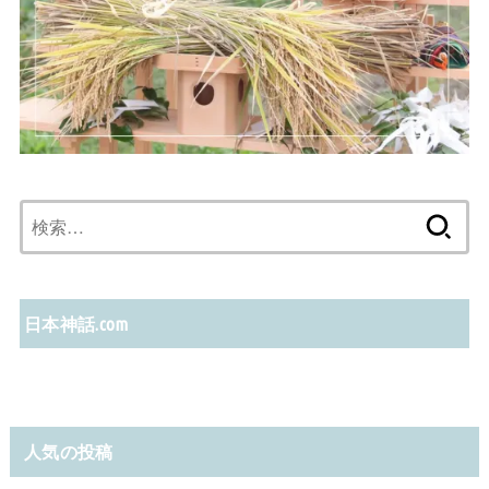
検
索:
日本神話.com
人気の投稿