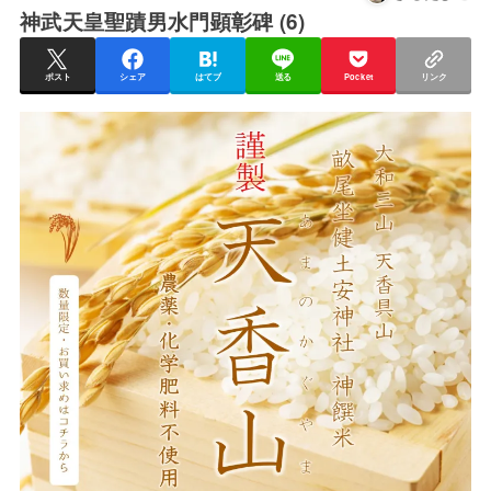
神武天皇聖蹟男水門顕彰碑 (6)
ポスト
シェア
はてブ
送る
Pocket
リンク