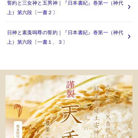
誓約と三女神と五男神｜『日本書紀』巻第一（神代
上）第六段〔一書２〕
日神と素戔嗚尊の誓約｜『日本書紀』巻第一（神代
上）第六段〔一書１、３〕