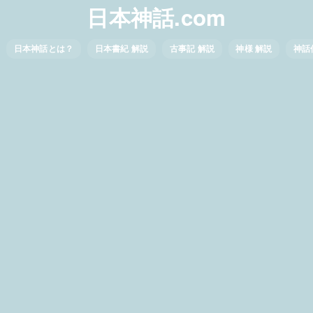
日本神話.com
日本神話とは？
日本書紀 解説
古事記 解説
神様 解説
神話