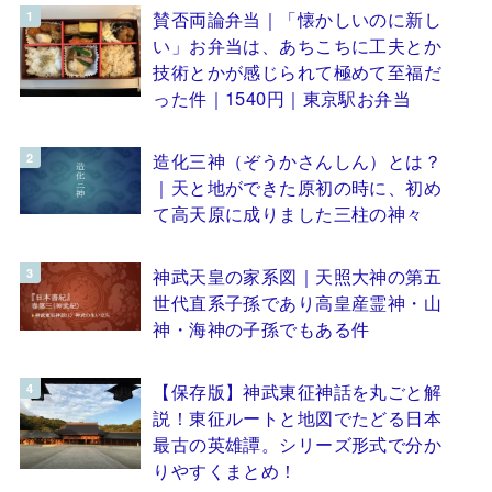
賛否両論弁当｜「懐かしいのに新し
い」お弁当は、あちこちに工夫とか
技術とかが感じられて極めて至福だ
った件｜1540円｜東京駅お弁当
造化三神（ぞうかさんしん）とは？
｜天と地ができた原初の時に、初め
て高天原に成りました三柱の神々
神武天皇の家系図｜天照大神の第五
世代直系子孫であり高皇産霊神・山
神・海神の子孫でもある件
【保存版】神武東征神話を丸ごと解
説！東征ルートと地図でたどる日本
最古の英雄譚。シリーズ形式で分か
りやすくまとめ！