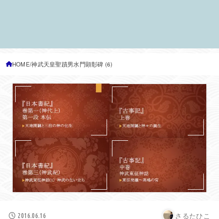
HOME
神武天皇聖蹟男水門顕彰碑 (6)
さるたひこ
2016.06.16