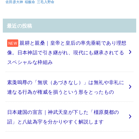
佐田彦大神
稲飯命
三毛入野命
最近の投稿
親耕と親桑｜皇帝と皇后の率先垂範であり理想
像。日本神話で引き継がれ、現代にも継承されてる
スペシャルな枠組み
素戔嗚尊の「無状（あづきなし）」は無礼や非礼に
連なる行為が権威を損うという形をとったもの
日本建国の宣言｜神武天皇が下した「橿原奠都の
詔」と八紘為宇を分かりやすく解説します