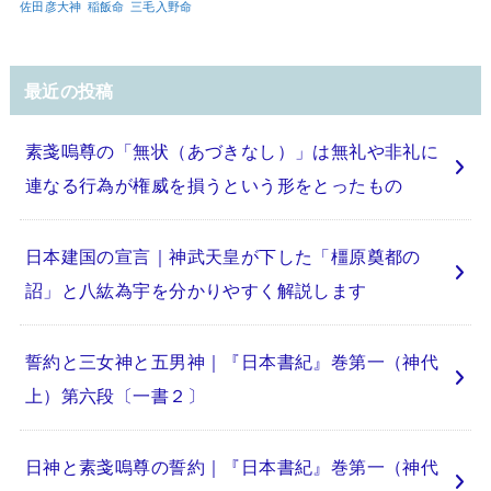
佐田彦大神
稲飯命
三毛入野命
最近の投稿
素戔嗚尊の「無状（あづきなし）」は無礼や非礼に
連なる行為が権威を損うという形をとったもの
日本建国の宣言｜神武天皇が下した「橿原奠都の
詔」と八紘為宇を分かりやすく解説します
誓約と三女神と五男神｜『日本書紀』巻第一（神代
上）第六段〔一書２〕
日神と素戔嗚尊の誓約｜『日本書紀』巻第一（神代