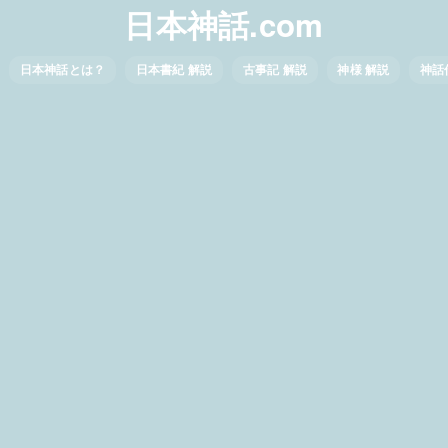
日本神話.com
日本神話とは？
日本書紀 解説
古事記 解説
神様 解説
神話