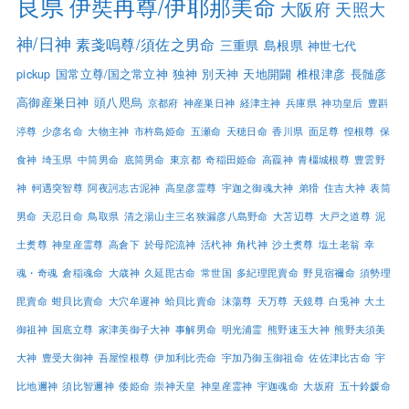
良県
伊奘冉尊/伊耶那美命
大阪府
天照大
神/日神
素戔嗚尊/須佐之男命
三重県
島根県
神世七代
pickup
国常立尊/国之常立神
独神
別天神
天地開闢
椎根津彦
長髄彦
高御産巣日神
頭八咫烏
京都府
神産巣日神
経津主神
兵庫県
神功皇后
豊斟
渟尊
少彦名命
大物主神
市杵島姫命
五瀬命
天穂日命
香川県
面足尊
惶根尊
保
食神
埼玉県
中筒男命
底筒男命
東京都
奇稲田姫命
高龗神
青橿城根尊
豊雲野
神
軻遇突智尊
阿夜訶志古泥神
高皇彦霊尊
宇迦之御魂大神
弟猾
住吉大神
表筒
男命
天忍日命
鳥取県
清之湯山主三名狭漏彦八島野命
大苫辺尊
大戸之道尊
泥
土煑尊
神皇産霊尊
高倉下
於母陀流神
活杙神
角杙神
沙土煑尊
塩土老翁
幸
魂・奇魂
倉稲魂命
大歳神
久延毘古命
常世国
多紀理毘賣命
野見宿禰命
須勢理
毘賣命
蚶貝比賣命
大穴牟遲神
蛤貝比賣命
沫蕩尊
天万尊
天鏡尊
白兎神
大土
御祖神
国底立尊
家津美御子大神
事解男命
明光浦霊
熊野速玉大神
熊野夫須美
大神
豊受大御神
吾屋惶根尊
伊加利比売命
宇加乃御玉御祖命
佐佐津比古命
宇
比地邇神
須比智邇神
倭姫命
崇神天皇
神皇産霊神
宇迦魂命
大坂府
五十鈴媛命