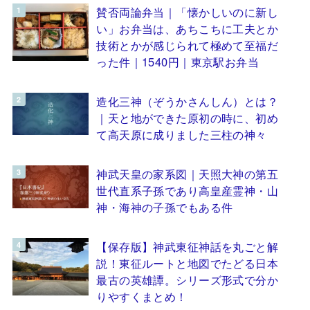
賛否両論弁当｜「懐かしいのに新し
い」お弁当は、あちこちに工夫とか
技術とかが感じられて極めて至福だ
った件｜1540円｜東京駅お弁当
造化三神（ぞうかさんしん）とは？
｜天と地ができた原初の時に、初め
て高天原に成りました三柱の神々
神武天皇の家系図｜天照大神の第五
世代直系子孫であり高皇産霊神・山
神・海神の子孫でもある件
【保存版】神武東征神話を丸ごと解
説！東征ルートと地図でたどる日本
最古の英雄譚。シリーズ形式で分か
りやすくまとめ！