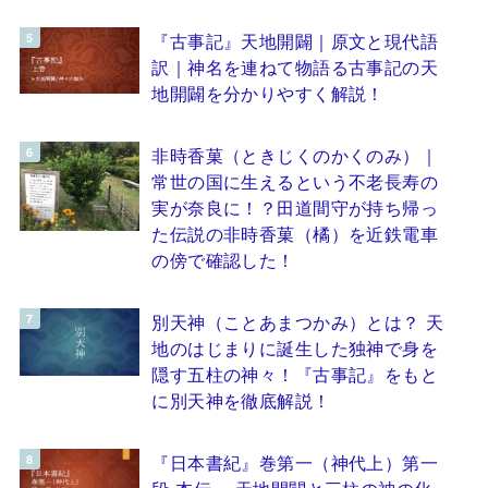
『古事記』天地開闢｜原文と現代語
訳｜神名を連ねて物語る古事記の天
地開闢を分かりやすく解説！
非時香菓（ときじくのかくのみ）｜
常世の国に生えるという不老長寿の
実が奈良に！？田道間守が持ち帰っ
た伝説の非時香菓（橘）を近鉄電車
の傍で確認した！
別天神（ことあまつかみ）とは？ 天
地のはじまりに誕生した独神で身を
隠す五柱の神々！『古事記』をもと
に別天神を徹底解説！
『日本書紀』巻第一（神代上）第一
段 本伝 ～天地開闢と三柱の神の化