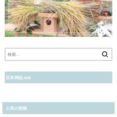
検
索:
日本神話.com
人気の投稿