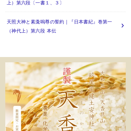
上）第六段〔一書１、３〕
天照大神と素戔嗚尊の誓約｜『日本書紀』巻第一
（神代上）第六段 本伝