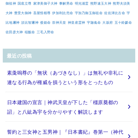
御祖神
国底立尊
家津美御子大神
事解男命
明光浦霊
熊野速玉大神
熊野夫須美
大神
豊受大御神
吾屋惶根尊
伊加利比売命
宇加乃御玉御祖命
佐佐津比古命
宇
比地邇神
須比智邇神
倭姫命
崇神天皇
神皇産霊神
宇迦魂命
大坂府
五十鈴媛命
佐田彦大神
稲飯命
三毛入野命
最近の投稿
素戔嗚尊の「無状（あづきなし）」は無礼や非礼に
連なる行為が権威を損うという形をとったもの
日本建国の宣言｜神武天皇が下した「橿原奠都の
詔」と八紘為宇を分かりやすく解説します
誓約と三女神と五男神｜『日本書紀』巻第一（神代