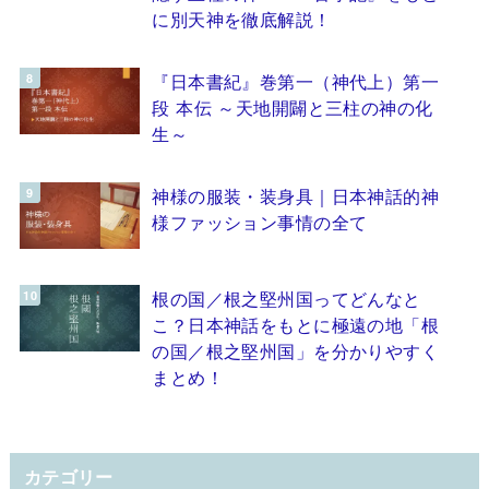
に別天神を徹底解説！
『日本書紀』巻第一（神代上）第一
段 本伝 ～天地開闢と三柱の神の化
生～
神様の服装・装身具｜日本神話的神
様ファッション事情の全て
根の国／根之堅州国ってどんなと
こ？日本神話をもとに極遠の地「根
の国／根之堅州国」を分かりやすく
まとめ！
カテゴリー