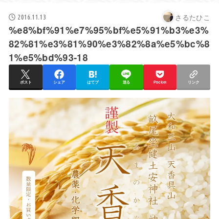
さるたひこ
2016.11.13
%e8%bf%91%e7%95%bf%e5%91%b3%e3%
82%81%e3%81%90%e3%82%8a%e5%bc%8
1%e5%bd%93-18
ポスト
シェア
はてブ
送る
Pocket
リンク