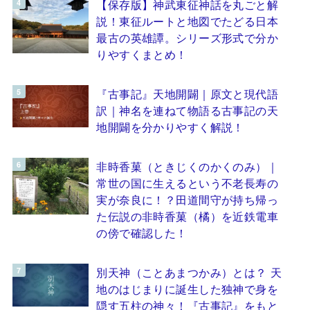
【保存版】神武東征神話を丸ごと解
説！東征ルートと地図でたどる日本
最古の英雄譚。シリーズ形式で分か
りやすくまとめ！
『古事記』天地開闢｜原文と現代語
訳｜神名を連ねて物語る古事記の天
地開闢を分かりやすく解説！
非時香菓（ときじくのかくのみ）｜
常世の国に生えるという不老長寿の
実が奈良に！？田道間守が持ち帰っ
た伝説の非時香菓（橘）を近鉄電車
の傍で確認した！
別天神（ことあまつかみ）とは？ 天
地のはじまりに誕生した独神で身を
隠す五柱の神々！『古事記』をもと