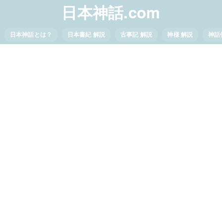
日本神話.com
日本神話とは？
日本書紀 解説
古事記 解説
神様 解説
神話