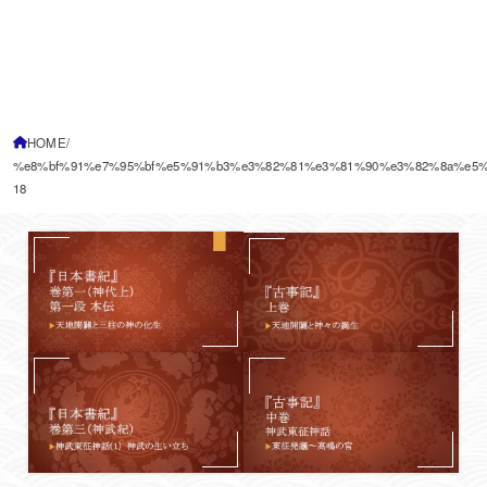
HOME
%e8%bf%91%e7%95%bf%e5%91%b3%e3%82%81%e3%81%90%e3%82%8a%e5%
18