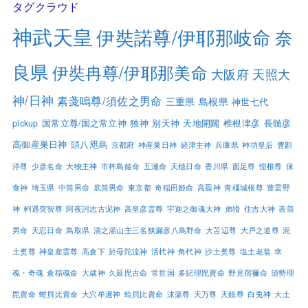
タグクラウド
神武天皇
伊奘諾尊/伊耶那岐命
奈
良県
伊奘冉尊/伊耶那美命
大阪府
天照大
神/日神
素戔嗚尊/須佐之男命
三重県
島根県
神世七代
pickup
国常立尊/国之常立神
独神
別天神
天地開闢
椎根津彦
長髄彦
高御産巣日神
頭八咫烏
京都府
神産巣日神
経津主神
兵庫県
神功皇后
豊斟
渟尊
少彦名命
大物主神
市杵島姫命
五瀬命
天穂日命
香川県
面足尊
惶根尊
保
食神
埼玉県
中筒男命
底筒男命
東京都
奇稲田姫命
高龗神
青橿城根尊
豊雲野
神
軻遇突智尊
阿夜訶志古泥神
高皇彦霊尊
宇迦之御魂大神
弟猾
住吉大神
表筒
男命
天忍日命
鳥取県
清之湯山主三名狭漏彦八島野命
大苫辺尊
大戸之道尊
泥
土煑尊
神皇産霊尊
高倉下
於母陀流神
活杙神
角杙神
沙土煑尊
塩土老翁
幸
魂・奇魂
倉稲魂命
大歳神
久延毘古命
常世国
多紀理毘賣命
野見宿禰命
須勢理
毘賣命
蚶貝比賣命
大穴牟遲神
蛤貝比賣命
沫蕩尊
天万尊
天鏡尊
白兎神
大土