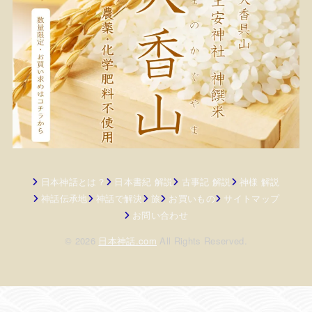
日本神話とは？
日本書紀 解説
古事記 解説
神様 解説
神話伝承地
神話で解決
旅
お買いもの
サイトマップ
お問い合わせ
© 2026
日本神話.com
All Rights Reserved.