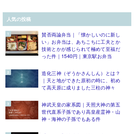
人気の投稿
賛否両論弁当｜「懐かしいのに新し
い」お弁当は、あちこちに工夫とか
技術とかが感じられて極めて至福だ
った件｜1540円｜東京駅お弁当
造化三神（ぞうかさんしん）とは？
｜天と地ができた原初の時に、初め
て高天原に成りました三柱の神々
神武天皇の家系図｜天照大神の第五
世代直系子孫であり高皇産霊神・山
神・海神の子孫でもある件