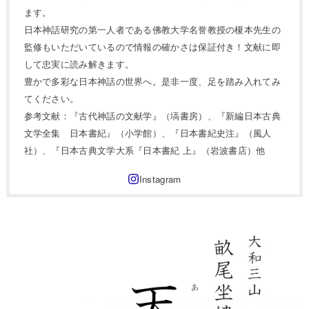
ます。
日本神話研究の第一人者である佛教大学名誉教授の榎本先生の
監修もいただいているので情報の確かさは保証付き！文献に即
して忠実に読み解きます。
豊かで多彩な日本神話の世界へ。是非一度、足を踏み入れてみ
てください。
参考文献：『古代神話の文献学』（塙書房）、『新編日本古典
文学全集 日本書紀』（小学館）、『日本書紀史注』（風人
社）、『日本古典文学大系『日本書紀 上』（岩波書店）他