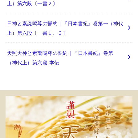
上）第六段〔一書２〕
日神と素戔嗚尊の誓約｜『日本書紀』巻第一（神代
上）第六段〔一書１、３〕
天照大神と素戔嗚尊の誓約｜『日本書紀』巻第一
（神代上）第六段 本伝