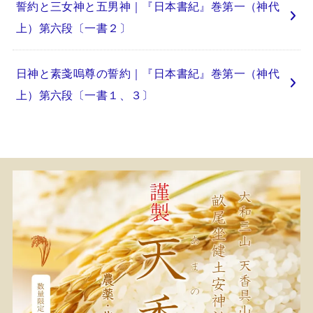
誓約と三女神と五男神｜『日本書紀』巻第一（神代
上）第六段〔一書２〕
日神と素戔嗚尊の誓約｜『日本書紀』巻第一（神代
上）第六段〔一書１、３〕