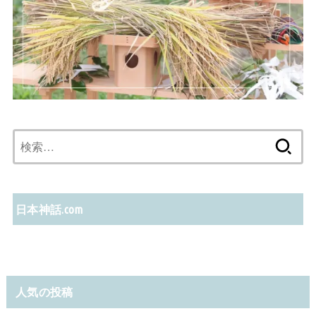
検
索:
日本神話.com
人気の投稿