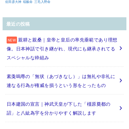
佐田彦大神
稲飯命
三毛入野命
最近の投稿
親耕と親桑｜皇帝と皇后の率先垂範であり理想
像。日本神話で引き継がれ、現代にも継承されてる
スペシャルな枠組み
素戔嗚尊の「無状（あづきなし）」は無礼や非礼に
連なる行為が権威を損うという形をとったもの
日本建国の宣言｜神武天皇が下した「橿原奠都の
詔」と八紘為宇を分かりやすく解説します