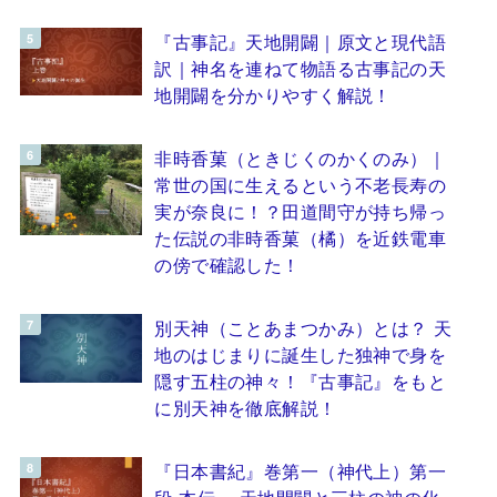
『古事記』天地開闢｜原文と現代語
訳｜神名を連ねて物語る古事記の天
地開闢を分かりやすく解説！
非時香菓（ときじくのかくのみ）｜
常世の国に生えるという不老長寿の
実が奈良に！？田道間守が持ち帰っ
た伝説の非時香菓（橘）を近鉄電車
の傍で確認した！
別天神（ことあまつかみ）とは？ 天
地のはじまりに誕生した独神で身を
隠す五柱の神々！『古事記』をもと
に別天神を徹底解説！
『日本書紀』巻第一（神代上）第一
段 本伝 ～天地開闢と三柱の神の化