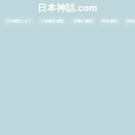
日本神話.com
日本神話とは？
日本書紀 解説
古事記 解説
神様 解説
神話