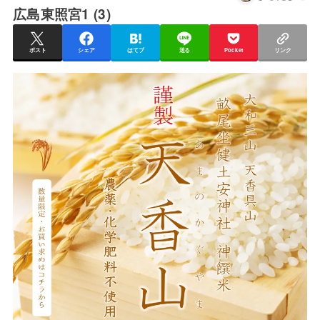
広島東照宮1 (3)
ポスト
シェア
はてブ
送る
Pocket
リンク