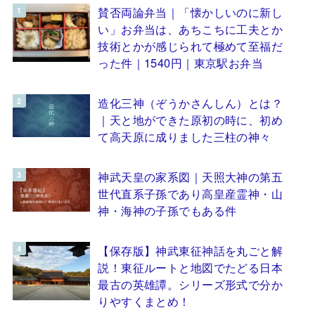
賛否両論弁当｜「懐かしいのに新し
い」お弁当は、あちこちに工夫とか
技術とかが感じられて極めて至福だ
った件｜1540円｜東京駅お弁当
造化三神（ぞうかさんしん）とは？
｜天と地ができた原初の時に、初め
て高天原に成りました三柱の神々
神武天皇の家系図｜天照大神の第五
世代直系子孫であり高皇産霊神・山
神・海神の子孫でもある件
【保存版】神武東征神話を丸ごと解
説！東征ルートと地図でたどる日本
最古の英雄譚。シリーズ形式で分か
りやすくまとめ！