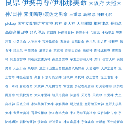
良県
伊奘冉尊/伊耶那美命
大阪府
天照大
神/日神
素戔嗚尊/須佐之男命
三重県
島根県
神世七代
pickup
国常立尊/国之常立神
独神
別天神
天地開闢
椎根津彦
長髄彦
高御産巣日神
頭八咫烏
京都府
神産巣日神
経津主神
兵庫県
神功皇后
豊斟
渟尊
少彦名命
大物主神
市杵島姫命
五瀬命
天穂日命
香川県
面足尊
惶根尊
保
食神
埼玉県
中筒男命
底筒男命
東京都
奇稲田姫命
高龗神
青橿城根尊
豊雲野
神
軻遇突智尊
阿夜訶志古泥神
高皇彦霊尊
宇迦之御魂大神
弟猾
住吉大神
表筒
男命
天忍日命
鳥取県
清之湯山主三名狭漏彦八島野命
大苫辺尊
大戸之道尊
泥
土煑尊
神皇産霊尊
高倉下
於母陀流神
活杙神
角杙神
沙土煑尊
塩土老翁
幸
魂・奇魂
倉稲魂命
大歳神
久延毘古命
常世国
多紀理毘賣命
野見宿禰命
須勢理
毘賣命
蚶貝比賣命
大穴牟遲神
蛤貝比賣命
沫蕩尊
天万尊
天鏡尊
白兎神
大土
御祖神
国底立尊
家津美御子大神
事解男命
明光浦霊
熊野速玉大神
熊野夫須美
大神
豊受大御神
吾屋惶根尊
伊加利比売命
宇加乃御玉御祖命
佐佐津比古命
宇
比地邇神
須比智邇神
倭姫命
崇神天皇
神皇産霊神
宇迦魂命
大坂府
五十鈴媛命