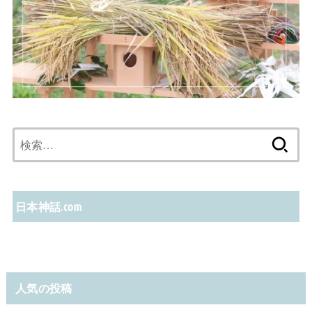
検
索:
日本神話.com
人気の投稿