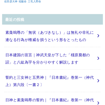
佐田彦大神
稲飯命
三毛入野命
最近の投稿
素戔嗚尊の「無状（あづきなし）」は無礼や非礼に
連なる行為が権威を損うという形をとったもの
日本建国の宣言｜神武天皇が下した「橿原奠都の
詔」と八紘為宇を分かりやすく解説します
誓約と三女神と五男神｜『日本書紀』巻第一（神代
上）第六段〔一書２〕
日神と素戔嗚尊の誓約｜『日本書紀』巻第一（神代