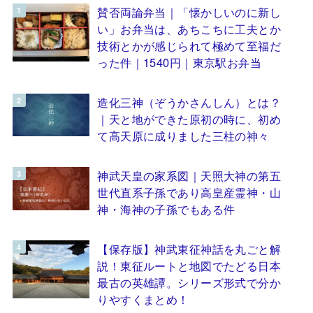
賛否両論弁当｜「懐かしいのに新し
い」お弁当は、あちこちに工夫とか
技術とかが感じられて極めて至福だ
った件｜1540円｜東京駅お弁当
造化三神（ぞうかさんしん）とは？
｜天と地ができた原初の時に、初め
て高天原に成りました三柱の神々
神武天皇の家系図｜天照大神の第五
世代直系子孫であり高皇産霊神・山
神・海神の子孫でもある件
【保存版】神武東征神話を丸ごと解
説！東征ルートと地図でたどる日本
最古の英雄譚。シリーズ形式で分か
りやすくまとめ！