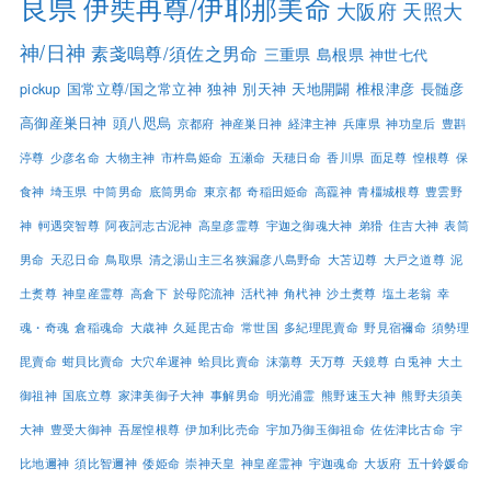
良県
伊奘冉尊/伊耶那美命
大阪府
天照大
神/日神
素戔嗚尊/須佐之男命
三重県
島根県
神世七代
pickup
国常立尊/国之常立神
独神
別天神
天地開闢
椎根津彦
長髄彦
高御産巣日神
頭八咫烏
京都府
神産巣日神
経津主神
兵庫県
神功皇后
豊斟
渟尊
少彦名命
大物主神
市杵島姫命
五瀬命
天穂日命
香川県
面足尊
惶根尊
保
食神
埼玉県
中筒男命
底筒男命
東京都
奇稲田姫命
高龗神
青橿城根尊
豊雲野
神
軻遇突智尊
阿夜訶志古泥神
高皇彦霊尊
宇迦之御魂大神
弟猾
住吉大神
表筒
男命
天忍日命
鳥取県
清之湯山主三名狭漏彦八島野命
大苫辺尊
大戸之道尊
泥
土煑尊
神皇産霊尊
高倉下
於母陀流神
活杙神
角杙神
沙土煑尊
塩土老翁
幸
魂・奇魂
倉稲魂命
大歳神
久延毘古命
常世国
多紀理毘賣命
野見宿禰命
須勢理
毘賣命
蚶貝比賣命
大穴牟遲神
蛤貝比賣命
沫蕩尊
天万尊
天鏡尊
白兎神
大土
御祖神
国底立尊
家津美御子大神
事解男命
明光浦霊
熊野速玉大神
熊野夫須美
大神
豊受大御神
吾屋惶根尊
伊加利比売命
宇加乃御玉御祖命
佐佐津比古命
宇
比地邇神
須比智邇神
倭姫命
崇神天皇
神皇産霊神
宇迦魂命
大坂府
五十鈴媛命