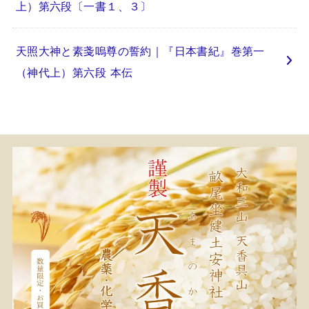
上）第六段〔一書１、３〕
天照大神と素戔嗚尊の誓約｜『日本書紀』巻第一
（神代上）第六段 本伝