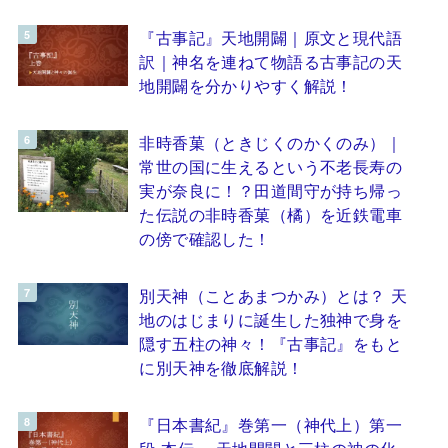
『古事記』天地開闢｜原文と現代語
訳｜神名を連ねて物語る古事記の天
地開闢を分かりやすく解説！
非時香菓（ときじくのかくのみ）｜
常世の国に生えるという不老長寿の
実が奈良に！？田道間守が持ち帰っ
た伝説の非時香菓（橘）を近鉄電車
の傍で確認した！
別天神（ことあまつかみ）とは？ 天
地のはじまりに誕生した独神で身を
隠す五柱の神々！『古事記』をもと
に別天神を徹底解説！
『日本書紀』巻第一（神代上）第一
段 本伝 ～天地開闢と三柱の神の化