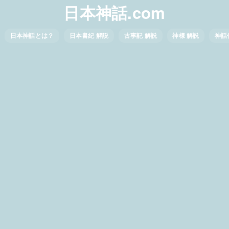
日本神話.com
日本神話とは？
日本書紀 解説
古事記 解説
神様 解説
神話