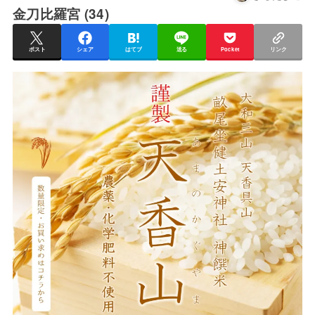
金刀比羅宮 (34)
ポスト
シェア
はてブ
送る
Pocket
リンク