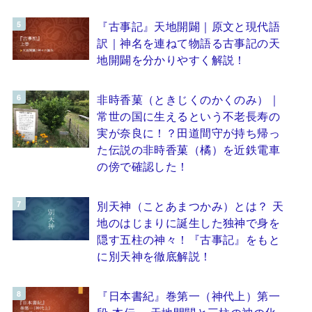
『古事記』天地開闢｜原文と現代語
訳｜神名を連ねて物語る古事記の天
地開闢を分かりやすく解説！
非時香菓（ときじくのかくのみ）｜
常世の国に生えるという不老長寿の
実が奈良に！？田道間守が持ち帰っ
た伝説の非時香菓（橘）を近鉄電車
の傍で確認した！
別天神（ことあまつかみ）とは？ 天
地のはじまりに誕生した独神で身を
隠す五柱の神々！『古事記』をもと
に別天神を徹底解説！
『日本書紀』巻第一（神代上）第一
段 本伝 ～天地開闢と三柱の神の化