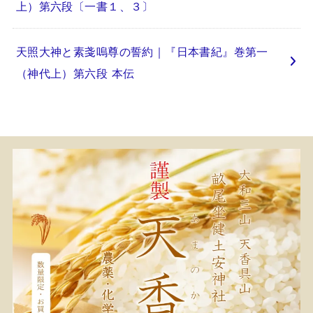
上）第六段〔一書１、３〕
天照大神と素戔嗚尊の誓約｜『日本書紀』巻第一
（神代上）第六段 本伝