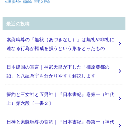
佐田彦大神
稲飯命
三毛入野命
最近の投稿
素戔嗚尊の「無状（あづきなし）」は無礼や非礼に
連なる行為が権威を損うという形をとったもの
日本建国の宣言｜神武天皇が下した「橿原奠都の
詔」と八紘為宇を分かりやすく解説します
誓約と三女神と五男神｜『日本書紀』巻第一（神代
上）第六段〔一書２〕
日神と素戔嗚尊の誓約｜『日本書紀』巻第一（神代