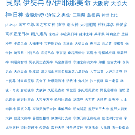
良県
伊奘冉尊/伊耶那美命
大阪府
天照大
神/日神
素戔嗚尊/須佐之男命
三重県
島根県
神世七代
pickup
国常立尊/国之常立神
独神
別天神
天地開闢
椎根津彦
長髄彦
高御産巣日神
頭八咫烏
京都府
神産巣日神
経津主神
兵庫県
神功皇后
豊斟
渟尊
少彦名命
大物主神
市杵島姫命
五瀬命
天穂日命
香川県
面足尊
惶根尊
保
食神
埼玉県
中筒男命
底筒男命
東京都
奇稲田姫命
高龗神
青橿城根尊
豊雲野
神
軻遇突智尊
阿夜訶志古泥神
高皇彦霊尊
宇迦之御魂大神
弟猾
住吉大神
表筒
男命
天忍日命
鳥取県
清之湯山主三名狭漏彦八島野命
大苫辺尊
大戸之道尊
泥
土煑尊
神皇産霊尊
高倉下
於母陀流神
活杙神
角杙神
沙土煑尊
塩土老翁
幸
魂・奇魂
倉稲魂命
大歳神
久延毘古命
常世国
多紀理毘賣命
野見宿禰命
須勢理
毘賣命
蚶貝比賣命
大穴牟遲神
蛤貝比賣命
沫蕩尊
天万尊
天鏡尊
白兎神
大土
御祖神
国底立尊
家津美御子大神
事解男命
明光浦霊
熊野速玉大神
熊野夫須美
大神
豊受大御神
吾屋惶根尊
伊加利比売命
宇加乃御玉御祖命
佐佐津比古命
宇
比地邇神
須比智邇神
倭姫命
崇神天皇
神皇産霊神
宇迦魂命
大坂府
五十鈴媛命