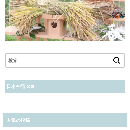
検
索:
日本神話.com
人気の投稿