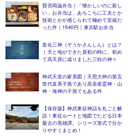
賛否両論弁当｜「懐かしいのに新し
い」お弁当は、あちこちに工夫とか
技術とかが感じられて極めて至福だ
った件｜1540円｜東京駅お弁当
造化三神（ぞうかさんしん）とは？
｜天と地ができた原初の時に、初め
て高天原に成りました三柱の神々
神武天皇の家系図｜天照大神の第五
世代直系子孫であり高皇産霊神・山
神・海神の子孫でもある件
【保存版】神武東征神話を丸ごと解
説！東征ルートと地図でたどる日本
最古の英雄譚。シリーズ形式で分か
りやすくまとめ！