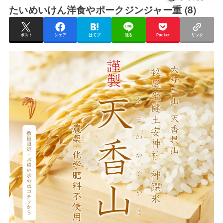
たいめいけん洋食やポークジンジャー重 (8)
ポスト
シェア
はてブ
送る
Pocket
リンク