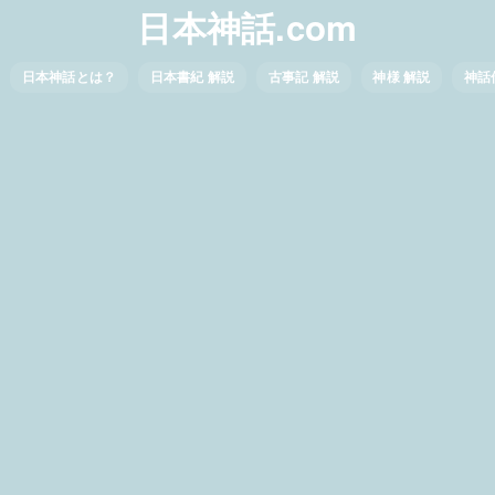
日本神話.com
日本神話とは？
日本書紀 解説
古事記 解説
神様 解説
神話