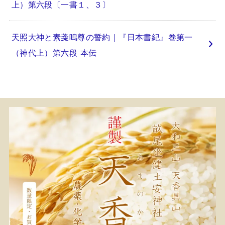
上）第六段〔一書１、３〕
天照大神と素戔嗚尊の誓約｜『日本書紀』巻第一
（神代上）第六段 本伝