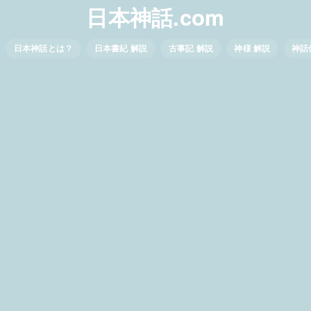
日本神話.com
日本神話とは？
日本書紀 解説
古事記 解説
神様 解説
神話