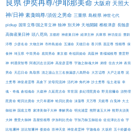
良県
伊奘冉尊/伊耶那美命
大阪府
天照大
神/日神
素戔嗚尊/須佐之男命
三重県
島根県
神世七代
pickup
国常立尊/国之常立神
独神
別天神
天地開闢
椎根津彦
長髄彦
高御産巣日神
頭八咫烏
京都府
神産巣日神
経津主神
兵庫県
神功皇后
豊斟
渟尊
少彦名命
大物主神
市杵島姫命
五瀬命
天穂日命
香川県
面足尊
惶根尊
保
食神
埼玉県
中筒男命
底筒男命
東京都
奇稲田姫命
高龗神
青橿城根尊
豊雲野
神
軻遇突智尊
阿夜訶志古泥神
高皇彦霊尊
宇迦之御魂大神
弟猾
住吉大神
表筒
男命
天忍日命
鳥取県
清之湯山主三名狭漏彦八島野命
大苫辺尊
大戸之道尊
泥
土煑尊
神皇産霊尊
高倉下
於母陀流神
活杙神
角杙神
沙土煑尊
塩土老翁
幸
魂・奇魂
倉稲魂命
大歳神
久延毘古命
常世国
多紀理毘賣命
野見宿禰命
須勢理
毘賣命
蚶貝比賣命
大穴牟遲神
蛤貝比賣命
沫蕩尊
天万尊
天鏡尊
白兎神
大土
御祖神
国底立尊
家津美御子大神
事解男命
明光浦霊
熊野速玉大神
熊野夫須美
大神
豊受大御神
吾屋惶根尊
伊加利比売命
宇加乃御玉御祖命
佐佐津比古命
宇
比地邇神
須比智邇神
倭姫命
崇神天皇
神皇産霊神
宇迦魂命
大坂府
五十鈴媛命