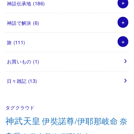
神話伝承地
(186)
神話で解決
(6)
旅
(111)
お買いもの
(1)
日々雑記
(13)
タグクラウド
神武天皇
伊奘諾尊/伊耶那岐命
奈