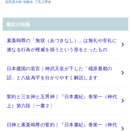
佐田彦大神
稲飯命
三毛入野命
最近の投稿
素戔嗚尊の「無状（あづきなし）」は無礼や非礼に
連なる行為が権威を損うという形をとったもの
日本建国の宣言｜神武天皇が下した「橿原奠都の
詔」と八紘為宇を分かりやすく解説します
誓約と三女神と五男神｜『日本書紀』巻第一（神代
上）第六段〔一書２〕
日神と素戔嗚尊の誓約｜『日本書紀』巻第一（神代