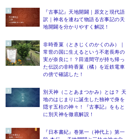
『古事記』天地開闢｜原文と現代語
訳｜神名を連ねて物語る古事記の天
地開闢を分かりやすく解説！
非時香菓（ときじくのかくのみ）｜
常世の国に生えるという不老長寿の
実が奈良に！？田道間守が持ち帰っ
た伝説の非時香菓（橘）を近鉄電車
の傍で確認した！
別天神（ことあまつかみ）とは？ 天
地のはじまりに誕生した独神で身を
隠す五柱の神々！『古事記』をもと
に別天神を徹底解説！
『日本書紀』巻第一（神代上）第一
段 本伝 ～天地開闢と三柱の神の化