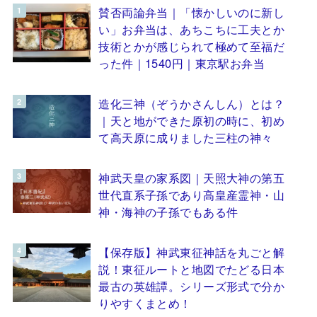
賛否両論弁当｜「懐かしいのに新し
い」お弁当は、あちこちに工夫とか
技術とかが感じられて極めて至福だ
った件｜1540円｜東京駅お弁当
造化三神（ぞうかさんしん）とは？
｜天と地ができた原初の時に、初め
て高天原に成りました三柱の神々
神武天皇の家系図｜天照大神の第五
世代直系子孫であり高皇産霊神・山
神・海神の子孫でもある件
【保存版】神武東征神話を丸ごと解
説！東征ルートと地図でたどる日本
最古の英雄譚。シリーズ形式で分か
りやすくまとめ！