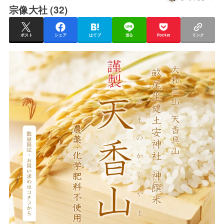
宗像大社 (32)
ポスト
シェア
はてブ
送る
Pocket
リンク