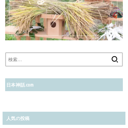
検
索:
日本神話.com
人気の投稿