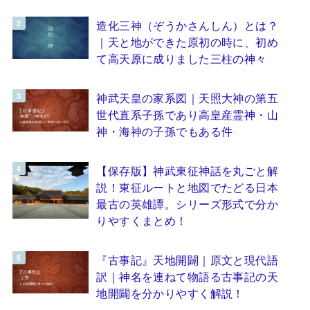
造化三神（ぞうかさんしん）とは？
｜天と地ができた原初の時に、初め
て高天原に成りました三柱の神々
神武天皇の家系図｜天照大神の第五
世代直系子孫であり高皇産霊神・山
神・海神の子孫でもある件
【保存版】神武東征神話を丸ごと解
説！東征ルートと地図でたどる日本
最古の英雄譚。シリーズ形式で分か
りやすくまとめ！
『古事記』天地開闢｜原文と現代語
訳｜神名を連ねて物語る古事記の天
地開闢を分かりやすく解説！