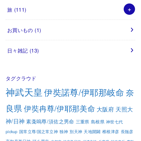
旅
(111)
お買いもの
(1)
日々雑記
(13)
タグクラウド
神武天皇
伊奘諾尊/伊耶那岐命
奈
良県
伊奘冉尊/伊耶那美命
大阪府
天照大
神/日神
素戔嗚尊/須佐之男命
三重県
島根県
神世七代
pickup
国常立尊/国之常立神
独神
別天神
天地開闢
椎根津彦
長髄彦