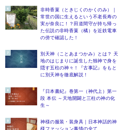
非時香菓（ときじくのかくのみ）｜
常世の国に生えるという不老長寿の
実が奈良に！？田道間守が持ち帰っ
た伝説の非時香菓（橘）を近鉄電車
の傍で確認した！
別天神（ことあまつかみ）とは？ 天
地のはじまりに誕生した独神で身を
隠す五柱の神々！『古事記』をもと
に別天神を徹底解説！
『日本書紀』巻第一（神代上）第一
段 本伝 ～天地開闢と三柱の神の化
生～
神様の服装・装身具｜日本神話的神
様ファッション事情の全て