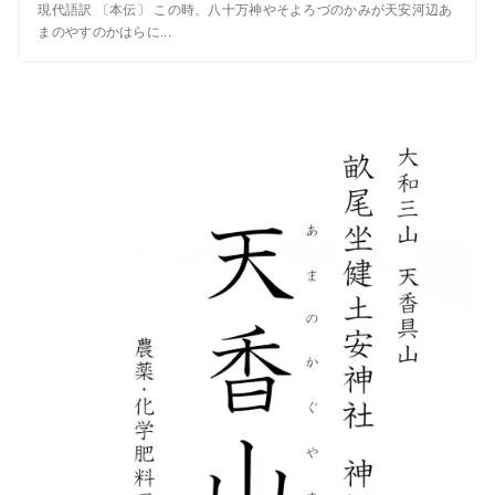
現代語訳 〔本伝〕 この時、八十万神やそよろづのかみが天安河辺あ
まのやすのかはらに...