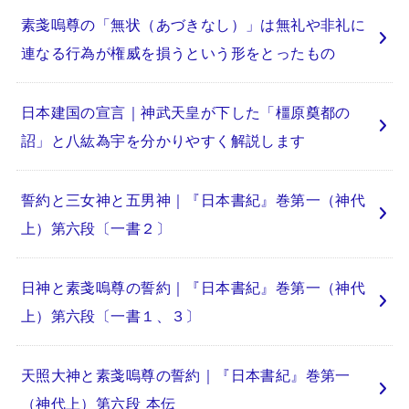
素戔嗚尊の「無状（あづきなし）」は無礼や非礼に
連なる行為が権威を損うという形をとったもの
日本建国の宣言｜神武天皇が下した「橿原奠都の
詔」と八紘為宇を分かりやすく解説します
誓約と三女神と五男神｜『日本書紀』巻第一（神代
上）第六段〔一書２〕
日神と素戔嗚尊の誓約｜『日本書紀』巻第一（神代
上）第六段〔一書１、３〕
天照大神と素戔嗚尊の誓約｜『日本書紀』巻第一
（神代上）第六段 本伝