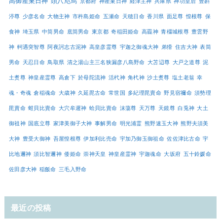
高御産巣日神
頭八咫烏
京都府
神産巣日神
経津主神
兵庫県
神功皇后
豊斟
渟尊
少彦名命
大物主神
市杵島姫命
五瀬命
天穂日命
香川県
面足尊
惶根尊
保
食神
埼玉県
中筒男命
底筒男命
東京都
奇稲田姫命
高龗神
青橿城根尊
豊雲野
神
軻遇突智尊
阿夜訶志古泥神
高皇彦霊尊
宇迦之御魂大神
弟猾
住吉大神
表筒
男命
天忍日命
鳥取県
清之湯山主三名狭漏彦八島野命
大苫辺尊
大戸之道尊
泥
土煑尊
神皇産霊尊
高倉下
於母陀流神
活杙神
角杙神
沙土煑尊
塩土老翁
幸
魂・奇魂
倉稲魂命
大歳神
久延毘古命
常世国
多紀理毘賣命
野見宿禰命
須勢理
毘賣命
蚶貝比賣命
大穴牟遲神
蛤貝比賣命
沫蕩尊
天万尊
天鏡尊
白兎神
大土
御祖神
国底立尊
家津美御子大神
事解男命
明光浦霊
熊野速玉大神
熊野夫須美
大神
豊受大御神
吾屋惶根尊
伊加利比売命
宇加乃御玉御祖命
佐佐津比古命
宇
比地邇神
須比智邇神
倭姫命
崇神天皇
神皇産霊神
宇迦魂命
大坂府
五十鈴媛命
佐田彦大神
稲飯命
三毛入野命
最近の投稿