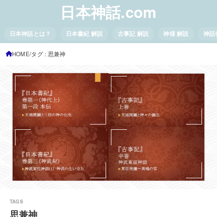
日本神話.com
日本神話とは？
日本書紀 解説
古事記 解説
神様 解説
神話
HOME
タグ : 思兼神
思兼神