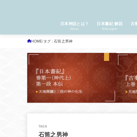
日本神話とは？
日本書紀 解説
古
About
Nihonsyoki
HOME
タグ : 石筒之男神
石筒之男神