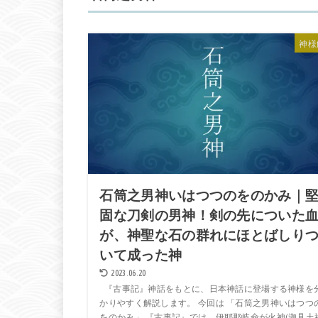
神様
石筒之男神いはつつのをのかみ｜
固な刀剣の男神！剣の先についた
が、神聖な石の群れにほとばしり
いて成った神
2023.06.20
『古事記』神話をもとに、日本神話に登場する神様を
かりやすく解説します。 今回は 「石筒之男神いはつつ
をのかみ」 『古事記』では、伊耶那岐命が火神(迦具土