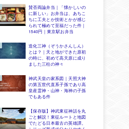
賛否両論弁当｜「懐かしいの
に新しい」お弁当は、あちこ
ちに工夫とか技術とかが感じ
られて極めて至福だった件｜
1540円｜東京駅お弁当
造化三神（ぞうかさんしん）
とは？｜天と地ができた原初
の時に、初めて高天原に成り
ました三柱の神々
神武天皇の家系図｜天照大神
の第五世代直系子孫であり高
皇産霊神・山神・海神の子孫
でもある件
【保存版】神武東征神話を丸
ごと解説！東征ルートと地図
でたどる日本最古の英雄譚。
シリーズ形式で分かりやすく