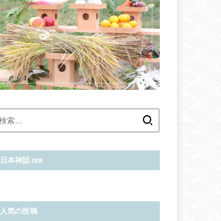
検
索:
日本神話.com
人気の投稿