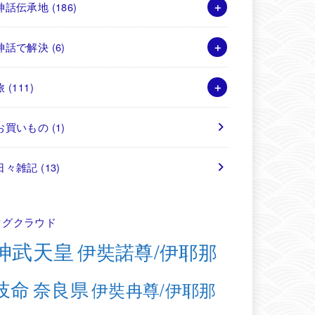
神話伝承地
(186)
神話で解決
(6)
旅
(111)
お買いもの
(1)
日々雑記
(13)
タグクラウド
神武天皇
伊奘諾尊/伊耶那
岐命
奈良県
伊奘冉尊/伊耶那