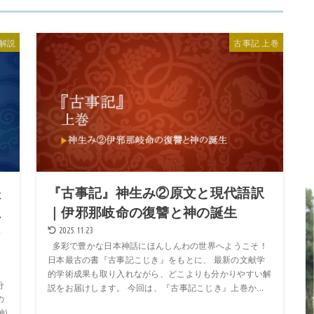
解説
古事記 上巻
堅
『古事記』神生み②原文と現代語訳
血
｜伊邪那岐命の復讐と神の誕生
つ
2025.11.23
多彩で豊かな日本神話にほんしんわの世界へようこそ！
日本最古の書『古事記こじき』をもとに、 最新の文献学
的学術成果も取り入れながら、どこよりも分かりやすい解
分
説をお届けします。 今回は、『古事記こじき』上巻か...
の
神)