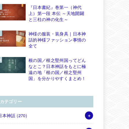
『日本書紀』巻第一（神代
上）第一段 本伝 ～天地開闢
と三柱の神の化生～
神様の服装・装身具｜日本神
話的神様ファッション事情の
全て
根の国／根之堅州国ってどん
なとこ？日本神話をもとに極
遠の地「根の国／根之堅州
国」を分かりやすくまとめ！
カテゴリー
日本神話
(270)