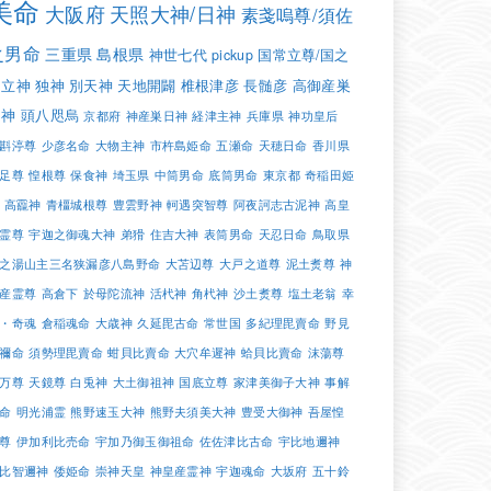
美命
大阪府
天照大神/日神
素戔嗚尊/須佐
之男命
三重県
島根県
神世七代
pickup
国常立尊/国之
常立神
独神
別天神
天地開闢
椎根津彦
長髄彦
高御産巣
日神
頭八咫烏
京都府
神産巣日神
経津主神
兵庫県
神功皇后
斟渟尊
少彦名命
大物主神
市杵島姫命
五瀬命
天穂日命
香川県
足尊
惶根尊
保食神
埼玉県
中筒男命
底筒男命
東京都
奇稲田姫
高龗神
青橿城根尊
豊雲野神
軻遇突智尊
阿夜訶志古泥神
高皇
霊尊
宇迦之御魂大神
弟猾
住吉大神
表筒男命
天忍日命
鳥取県
之湯山主三名狭漏彦八島野命
大苫辺尊
大戸之道尊
泥土煑尊
神
産霊尊
高倉下
於母陀流神
活杙神
角杙神
沙土煑尊
塩土老翁
幸
・奇魂
倉稲魂命
大歳神
久延毘古命
常世国
多紀理毘賣命
野見
禰命
須勢理毘賣命
蚶貝比賣命
大穴牟遲神
蛤貝比賣命
沫蕩尊
万尊
天鏡尊
白兎神
大土御祖神
国底立尊
家津美御子大神
事解
命
明光浦霊
熊野速玉大神
熊野夫須美大神
豊受大御神
吾屋惶
尊
伊加利比売命
宇加乃御玉御祖命
佐佐津比古命
宇比地邇神
比智邇神
倭姫命
崇神天皇
神皇産霊神
宇迦魂命
大坂府
五十鈴