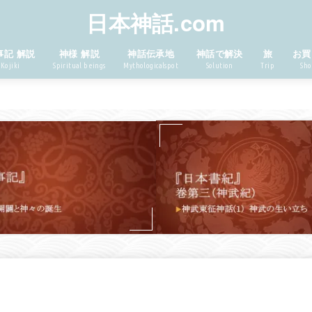
日本神話.com
事記 解説
神様 解説
神話伝承地
神話で解決
旅
お買
Kojiki
Spiritual beings
Mythologicalspot
Solution
Trip
Sho