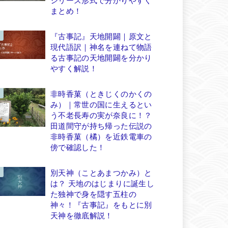
まとめ！
『古事記』天地開闢｜原文と
現代語訳｜神名を連ねて物語
る古事記の天地開闢を分かり
やすく解説！
非時香菓（ときじくのかくの
み）｜常世の国に生えるとい
う不老長寿の実が奈良に！？
田道間守が持ち帰った伝説の
非時香菓（橘）を近鉄電車の
傍で確認した！
別天神（ことあまつかみ）と
は？ 天地のはじまりに誕生し
た独神で身を隠す五柱の
神々！『古事記』をもとに別
天神を徹底解説！