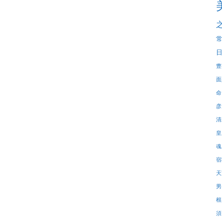
豊
面
命
彦
清
皇
魂
宿
天
男
根
須