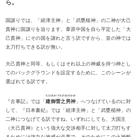
ら。
国譲りでは、「経津主神」と「武甕槌神」の二神が大己
貴神に国譲りを迫ります。葦原中国を自ら平定した「大
己貴神」にその国を譲れと言う訳ですから、並の神では
太刀打ちできる訳が無い。
大己貴神と同等、もしくはそれ以上の神威を持つ神とし
てのバックグラウンドを設定するために、このシーンが
選ばれてる訳です。
たけみかづちのをのかみ
『古事記』では「
建御雷之男神
」へつなげているのに対
して、『日本書紀』では「経津主神」と「武甕槌神」の
二神につなげてる訳ですね。いずれにしても、大国主
（大己貴神）という強大な交渉相手に対して太刀打ちす
るためには強力な神威が必要で、そのためにこの火神斬