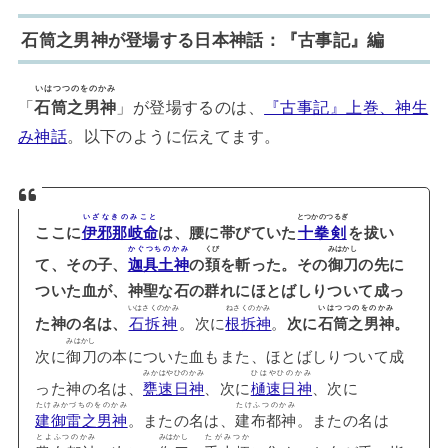
石筒之男神が登場する日本神話：『古事記』編
いはつつのをのかみ
「
石筒之男神
」が登場するのは、
『古事記』上巻、神生
み神話
。以下のように伝えてます。
いざなきのみこと
とつかのつるぎ
ここに
伊邪那岐命
は、腰に帯びていた
十拳剣
を拔い
かぐつちのかみ
くび
みはかし
て、その子、
迦具土神
の
頚
を斬った。その
御刀
の先に
ついた血が、神聖な石の群れにほとばしりついて成っ
いはさくのかみ
ねさくのかみ
いはつつのをのかみ
た神の名は、
石拆神
。次に
根拆神
。
次に
石筒之男神
。
みはかし
次に
御刀
の本についた血もまた、ほとばしりついて成
みかはやひのかみ
ひはやひのかみ
った神の名は、
甕速日神
、次に
樋速日神
、次に
たけみかづちのをのかみ
たけふつのかみ
建御雷之男神
。またの名は、
建布都神
。またの名は
とよふつのかみ
みはかし
たがみつか