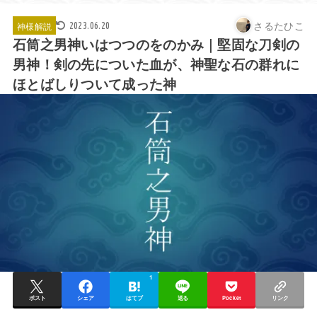
さるたひこ
神様解説
2023.06.20
石筒之男神いはつつのをのかみ｜堅固な刀剣の
男神！剣の先についた血が、神聖な石の群れに
ほとばしりついて成った神
1
ポスト
シェア
はてブ
送る
Pocket
リンク