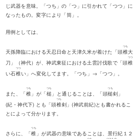
じ武器を意味。「つち」の「つ」に引かれて「つつ」に
なったもの。変字により「筒」。
用例としては、
つち
天孫降臨における天忍日命と天津久米が着けた「頭
椎
大
つつ
刀」（神代）が、神武東征における土雲討伐歌で「頭
椎
つつ
い石
椎
い」へ変化してます。「つち」→「つつ」。
つち
つち
つち
また、「
椎
」が「
槌
」と通じることは、「頭
槌
剣」
つち
(紀・神代下) とも「頭
椎
剣」(神武前紀)とも書かれるこ
とによって分かります。
つち
さらに、「
椎
」が武器の意味であることは、景行紀１２
つち
つはもの