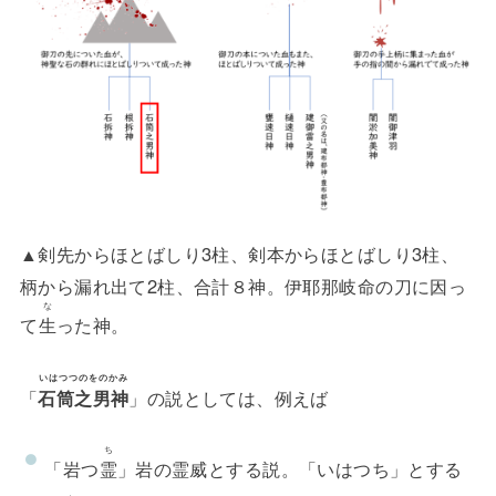
▲剣先からほとばしり3柱、剣本からほとばしり3柱、
柄から漏れ出て2柱、合計８神。伊耶那岐命の刀に因っ
な
て
生
った神。
いはつつのをのかみ
「
石筒之男神
」の説としては、例えば
ち
「岩つ
霊
」岩の霊威とする説。「いはつち」とする