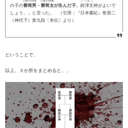
ふつぬし
いはつつのを
いはつつのめ
の子の
磐筒男
・
磐筒女
が生んだ子、
經津主
神がよいで
しょう。」と言った。 （引用：『日本書紀』巻第二
（神代下）第九段〔本伝〕より）
ということで、
以上、３か所をまとめると、、