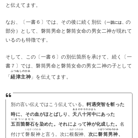
と伝えてます。
なお、〔一書６〕では、その後に続く別伝（
の
一説には、
、磐筒男命と磐筒女命の男女二神が現れて
部分）として
いるのも特徴です。
そして、この〔一書６〕の別伝箇所を承けて、続く〔一
書７〕では、磐筒男命と磐筒女命の男女二神の子として
ふつぬしのかみ
「
経津主神
」を伝えてます。
別の言い伝えではこう伝えている。
軻遇突智を斬った
あまのやそのかはら
時に、その血がほとばしり、
天八十河中
にあった
いほついはむら
五百箇磐石
を染めた。それによって神が化成した。
名
いはさくのかみ
ねさくのかみ
いはつつのをのかみ
付けて
磐裂神
と言う。次に
根裂神
、
次に
磐筒男神
、