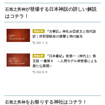
が登場する日本神話の詳しい解説
石筒之男神
はコチラ！
『古事記』神生み②原文と現代語
関連記事
訳｜伊邪那岐命の復讐と神の誕生
2025.11.23
『日本書紀』巻第一（神代上）第
関連記事
五段 一書第６ ～人間モデル神登場による
新たな展開～
2026.03.01
をお祭りする神社はコチラ！
石筒之男神