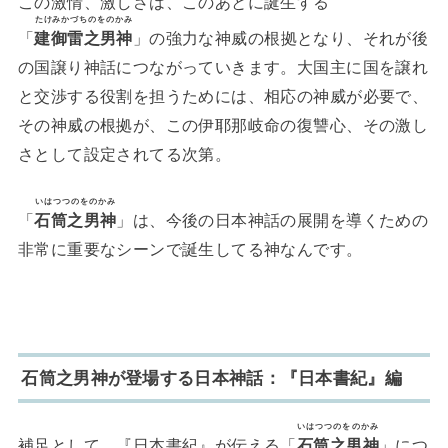
この激情、激しさは、このあとに誕生する
たけみかづちのをのかみ
「
建御雷之男神
」の強力な神威の根拠となり、それが後
の国譲り神話につながっていきます。大国主に国を譲れ
と交渉する役割を担うためには、相応の神威が必要で、
その神威の根拠が、この伊耶那岐命の復讐心、その激し
さとして設定されてる次第。
いはつつのをのかみ
「
石筒之男神
」は、今後の日本神話の展開を導くための
非常に重要なシーンで誕生してる神なんです。
石筒之男神が登場する日本神話：『日本書紀』編
いはつつのをのかみ
補足として、『日本書紀』が伝える「
石筒之男神
」につ