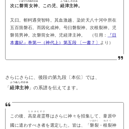
いはつつのめのかみ
ふつぬしのかみ
次に
磐筒女神
、この児、
経津主神
。
又曰。斬軻遇突智時。其血激越、染於天八十河中所在
五百箇磐石。而因化成神。号曰磐裂神。次根裂神。児
磐筒男神。次磐筒女神。児経津主神。 （引用：
『日
本書紀』巻第一（神代上）第五段 〔一書７〕
より）
さらにさらに、後段の第九段〔本伝〕では、
ふつぬしのかみ
「
経津主神
」の系譜を伝えてます。
たかみむすひ
この後、
高皇産霊
尊はさらに神々を招集して、葦原中
いはさく
ねさく
國に遣わすべき者を選定した。皆は、「
磐裂
・
根裂
神