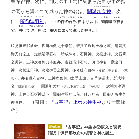
豊布都神
。次に、
御刀
の
手上柄
に集まった血が手の指
くらおかみのかみ
の間から漏れでて成った神の名は、
闇淤加美神
。次
くらみつはのかみ
くだり
いはさくのかみ
しも
くらみつはのかみ
に、
闇御津羽神
。
（上の
件
の
石拆神
より
以下
、
闇御津羽神
ま
あは
やはしらのかみ
な
で、
并
せて
八神
は、御刀に因りて
生
った神ぞ。）
於是伊邪那岐命、拔所御佩之十拳劒、斬其子迦具土神之頸。爾著其
御刀前之血、走就湯津石村、所成神名、石拆神、次根拆神、次石筒
之男神。三神次著御刀本血亦、走就湯津石村、所成神名、甕速日
神、次樋速日神、次建御雷之男神、亦名建布都神
（布都二字以音、下效
、亦名豐布都神。三神次集御刀之手上血、自手俣漏出、所成神
此）
名
、闇淤加美神
、次闇御津羽
（訓漏云久伎）
（淤以下三字以音、下效此）
神。上件自石拆神以下、闇御津羽神以前、幷八神者、因御刀所生之
（引用：
『古事記』上巻の神生み
より一部抜
神者也。
粋）
『古事記』神生み②原文と現代
関連記事
語訳｜伊邪那岐命の復讐と神の誕生