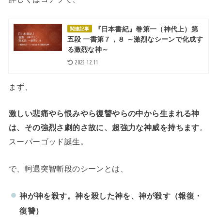
『日本書紀』巻第一（神代上）第
関連記事
五段 一書第７，８ ～激烈なシーンで化成す
る激烈な神～
2025.12.11
まず、
激しい悲痛やら恨みやら復讐やらの中から生まれる神
は、その強烈さ劇的さ故に、超強力な神威を持ちます
。
スーパーゴッド誕生。
で、軻遇突智斬段のシーンとは、
神が神を殺す。
神を殺した神を、神が殺す（報復・
復讐）