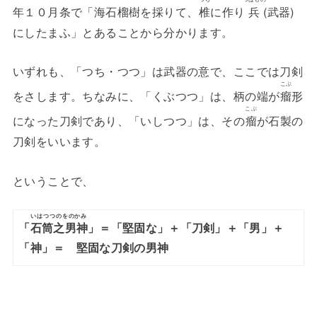
年１０月条で「海石榴樹を採りて、
椎
に作り
兵
(武器)
にしたまふ」とあることから分かります。
いずれも、「つち・つつ」は武器の意で、ここでは刀剣
こぶ
をさします。ちなみに、「くぶつつ」は、柄の端が
瘤
形
こぶ
になった刀剣であり、「いしつつ」は、その
瘤
が石製の
刀剣をいいます。
ということで、
いはつつのをのかみ
「
石筒之男神
」＝「堅固な」＋「刀剣」＋「男」＋
「神」＝ 堅固な刀剣の男神