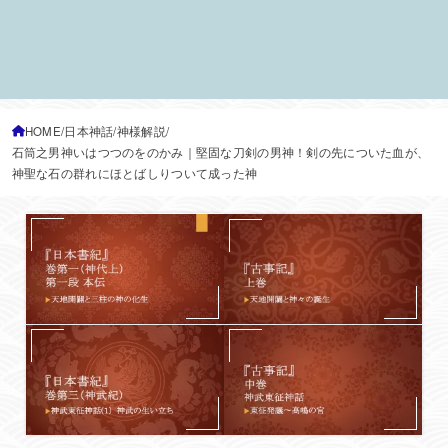
HOME
日本神話
神様解説
石筒之男神いはつつのをのかみ｜堅固な刀剣の男神！剣の先についた血が、
神聖な石の群れにほとばしりついて成った神