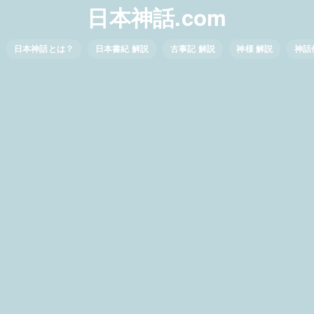
日本神話.com
日本神話とは？
日本書紀 解説
古事記 解説
神様 解説
神話