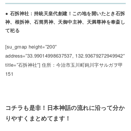
● 石拆神社：持統天皇代創建！この地を開いたとき石拆
神、根拆神、石筒男神、天御中主神、天満尊神を奉斎し
て祀る
[su_gmap height=”200″
address=”33.99014998637537, 132.93679272949942″
title=”石拆神社”] 住所：今治市玉川町鈍川字サルガヲ甲
151
コチラも是非！日本神話の流れに沿って分か
りやすくまとめてます！