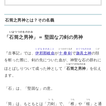
石筒之男神と
は？その名義
いはつつのをのかみ
「
石筒之男神
」＝ 堅固な刀剣の男神
いざなきのみこと
とつかのつるぎ
かぐつちのかみ
くび
『古事記』では、
伊邪那岐命
が
十拳剣
で
迦具土神
の
頚
を斬った際に、剣の先についた血が、神聖な石の群れに
いはつつのをのかみ
ほとばしりついて成った神として「
石筒之男神
」を伝え
ます。
「石」は、「堅固な」の意。
つち
つち
つち
「筒」は、もともとは「
刀剣
」で、「
椎
」や「
槌
」と通