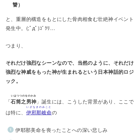
讐）
と、重層的構造をもとにした骨肉相食む壮絶神イベント
発生中。(;ﾟдﾟ)ｺﾞｸﾘ…
つまり、
それだけ強烈なシーンなので、当然のように、それだけ
強烈な神威をもった神が生まれるという日本神話的ロジ
ック。
いはつつのをのかみ
「
石筒之男神
」誕生には、こうした背景があり、ここで
いざなきのみこと
は特に、
伊邪那岐命
の
伊耶那美命を喪ったことへの深い悲しみ