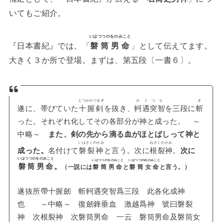
いてもご紹介。
いはつつのをのみこと
『日本書紀』では、「
磐筒男命
」として伝えてます。
大きく３か所で登場。まずは、第五段〔一書６〕。
とつかのつるぎ
かぐつち
き
遂に、帯びていた
十握剣
を抜き、
軻遇突智
を三段に
斬
った。それぞれ化してその各部分が神と成った。 ～
中略～
また、剣の先から滴る血がほとばしって神と
いはさくのかみ
ねさくのかみ
成った。
名付けて
磐裂神
と言う。次に
根裂神
。
次に
いはつつのをのみこと
いはつつのをのみこと
いはつつのめのみこと
磐筒男命
。
（一説には
磐筒男命
と
磐筒女命
と言う。）
遂抜所帶十握劒 斬軻遇突智爲三段 此各化成神
也 ～中略～ 復劒鋒垂血 激越爲神 號曰磐裂
神 次根裂神 次磐筒男命 一云 磐筒男命及磐筒女