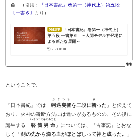
命 （引用：
『日本書紀』巻第一（神代上）第五段
〔一書６〕
より）
『日本書紀』巻第一（神代上）
関連記事
第五段 一書第６ ～人間モデル神登場に
よる新たな展開～
2026.03.01
ということで、
かぐつち
き
『日本書紀』では「
軻遇突智
を三段に
斬
った
」と伝えて
おり、火神の斬断方法には違いがあるものの、その後に
いはつつのをのみこと
誕生する「
磐筒男命
」については、『古事記』とおな
じく「
剣の先から滴る血がほとばしって神と成った。
」