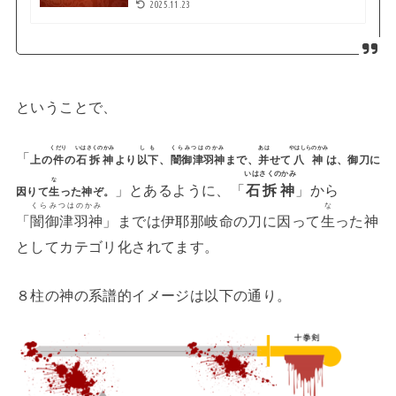
2025.11.23
ということで、
くだり
いはさくのかみ
しも
くらみつはのかみ
あは
やはしらのかみ
「
上の
件
の
石拆神
より
以下
、
闇御津羽神
まで、
并
せて
八神
は、御刀に
いはさくのかみ
な
」とあるように、「
石拆神
」から
因りて
生
った神ぞ。
くらみつはのかみ
な
「
闇御津羽神
」までは伊耶那岐命の刀に因って
生
った神
としてカテゴリ化されてます。
８柱の神の系譜的イメージは以下の通り。