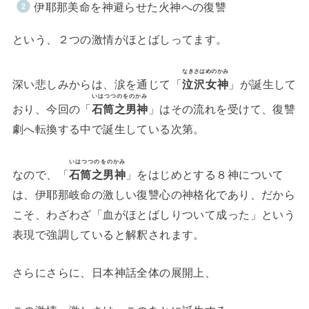
伊耶那美命を神避らせた火神への復讐
という、２つの激情がほとばしってます。
なきさはめのかみ
深い悲しみからは、涙を通じて「
泣沢女神
」が誕生して
いはつつのをのかみ
おり、今回の「
石筒之男神
」はその流れを受けて、復讐
劇へ転換する中で誕生している次第。
いはつつのをのかみ
なので、「
石筒之男神
」をはじめとする８神について
は、伊耶那岐命の激しい復讐心の神格化であり、だから
こそ、わざわざ「血がほとばしりついて成った」という
表現で強調していると解釈されます。
さらにさらに、日本神話全体の展開上、