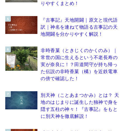
りやすくまとめ！
『古事記』天地開闢｜原文と現代語
訳｜神名を連ねて物語る古事記の天
地開闢を分かりやすく解説！
非時香菓（ときじくのかくのみ）｜
常世の国に生えるという不老長寿の
実が奈良に！？田道間守が持ち帰っ
た伝説の非時香菓（橘）を近鉄電車
の傍で確認した！
別天神（ことあまつかみ）とは？ 天
地のはじまりに誕生した独神で身を
隠す五柱の神々！『古事記』をもと
に別天神を徹底解説！