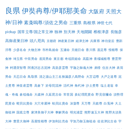
良県
伊奘冉尊/伊耶那美命
大阪府
天照大
神/日神
素戔嗚尊/須佐之男命
三重県
島根県
神世七代
pickup
国常立尊/国之常立神
独神
別天神
天地開闢
椎根津彦
長髄彦
高御産巣日神
頭八咫烏
京都府
神産巣日神
経津主神
兵庫県
神功皇后
豊斟
渟尊
少彦名命
大物主神
市杵島姫命
五瀬命
天穂日命
香川県
面足尊
惶根尊
保
食神
埼玉県
中筒男命
底筒男命
東京都
奇稲田姫命
高龗神
青橿城根尊
豊雲野
神
軻遇突智尊
阿夜訶志古泥神
高皇彦霊尊
宇迦之御魂大神
弟猾
住吉大神
表筒
男命
天忍日命
鳥取県
清之湯山主三名狭漏彦八島野命
大苫辺尊
大戸之道尊
泥
土煑尊
神皇産霊尊
高倉下
於母陀流神
活杙神
角杙神
沙土煑尊
塩土老翁
幸
魂・奇魂
倉稲魂命
大歳神
久延毘古命
常世国
多紀理毘賣命
野見宿禰命
須勢理
毘賣命
蚶貝比賣命
大穴牟遲神
蛤貝比賣命
沫蕩尊
天万尊
天鏡尊
白兎神
大土
御祖神
国底立尊
家津美御子大神
事解男命
明光浦霊
熊野速玉大神
熊野夫須美
大神
豊受大御神
吾屋惶根尊
伊加利比売命
宇加乃御玉御祖命
佐佐津比古命
宇