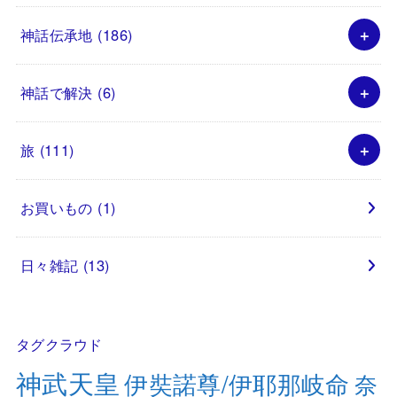
神話伝承地
(186)
神話で解決
(6)
旅
(111)
お買いもの
(1)
日々雑記
(13)
タグクラウド
神武天皇
伊奘諾尊/伊耶那岐命
奈