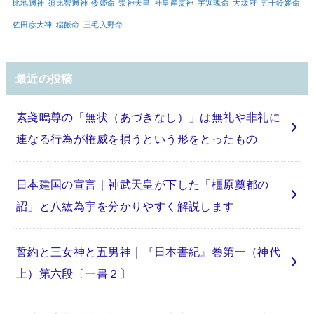
比地邇神
須比智邇神
倭姫命
崇神天皇
神皇産霊神
宇迦魂命
大坂府
五十鈴媛命
佐田彦大神
稲飯命
三毛入野命
最近の投稿
素戔嗚尊の「無状（あづきなし）」は無礼や非礼に
連なる行為が権威を損うという形をとったもの
日本建国の宣言｜神武天皇が下した「橿原奠都の
詔」と八紘為宇を分かりやすく解説します
誓約と三女神と五男神｜『日本書紀』巻第一（神代
上）第六段〔一書２〕