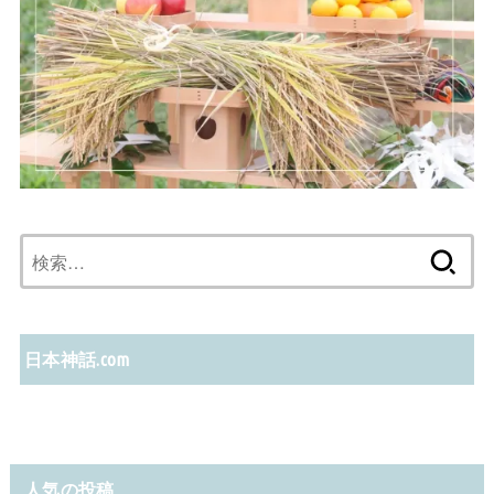
検
索:
日本神話.com
人気の投稿