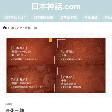
日本神話.com
日本神話とは？
日本書紀 解説
古事記 解説
神様 解説
神話
HOME
タグ : 造化三神
造化三神