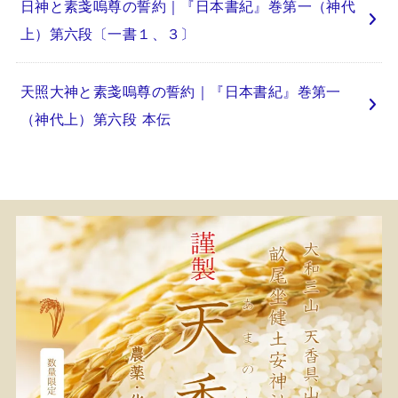
日神と素戔嗚尊の誓約｜『日本書紀』巻第一（神代
上）第六段〔一書１、３〕
天照大神と素戔嗚尊の誓約｜『日本書紀』巻第一
（神代上）第六段 本伝