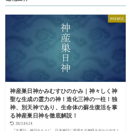
神様解説
神産巣日神かみむすひのかみ｜神々しく神
聖な生成の霊力の神！造化三神の一柱！独
神、別天神であり、生命体の蘇生復活を掌
る神産巣日神を徹底解説！
2023.04.24
『古事記』神話をもとに、日本神話に登場する神様を分かりやすく