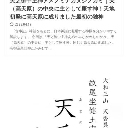
天之御中主神アメノミナカヌシノカミ｜天
（高天原）の中央に主として座す神！天地
初発に高天原に成りました最初の独神
2023.04.19
『古事記』神話をもとに、日本神話に登場する神様を分かりやすく
解説します。 今回は 「天之御中主神あめのみなかぬしのかみ」 天
（高天原）の中央に、主として座す神。同じく高天原に化成した、
高御産巣日神たかみむす...