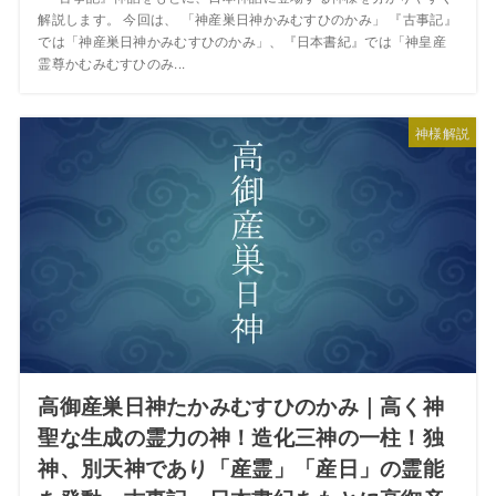
解説します。 今回は、 「神産巣日神かみむすひのかみ」 『古事記』
では「神産巣日神かみむすひのかみ」、『日本書紀』では「神皇産
霊尊かむみむすひのみ...
神様解説
高御産巣日神たかみむすひのかみ｜高く神
聖な生成の霊力の神！造化三神の一柱！独
神、別天神であり「産霊」「産日」の霊能