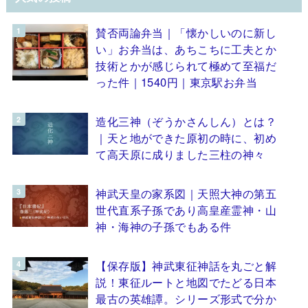
賛否両論弁当｜「懐かしいのに新し
い」お弁当は、あちこちに工夫とか
技術とかが感じられて極めて至福だ
った件｜1540円｜東京駅お弁当
造化三神（ぞうかさんしん）とは？
｜天と地ができた原初の時に、初め
て高天原に成りました三柱の神々
神武天皇の家系図｜天照大神の第五
世代直系子孫であり高皇産霊神・山
神・海神の子孫でもある件
【保存版】神武東征神話を丸ごと解
説！東征ルートと地図でたどる日本
最古の英雄譚。シリーズ形式で分か