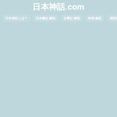
日本神話.com
日本神話とは？
日本書紀 解説
古事記 解説
神様 解説
神話