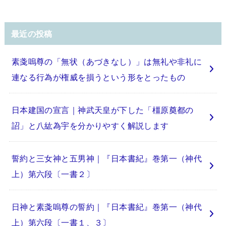
最近の投稿
素戔嗚尊の「無状（あづきなし）」は無礼や非礼に
連なる行為が権威を損うという形をとったもの
日本建国の宣言｜神武天皇が下した「橿原奠都の
詔」と八紘為宇を分かりやすく解説します
誓約と三女神と五男神｜『日本書紀』巻第一（神代
上）第六段〔一書２〕
日神と素戔嗚尊の誓約｜『日本書紀』巻第一（神代
上）第六段〔一書１、３〕