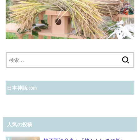
検
索:
日本神話.com
人気の投稿