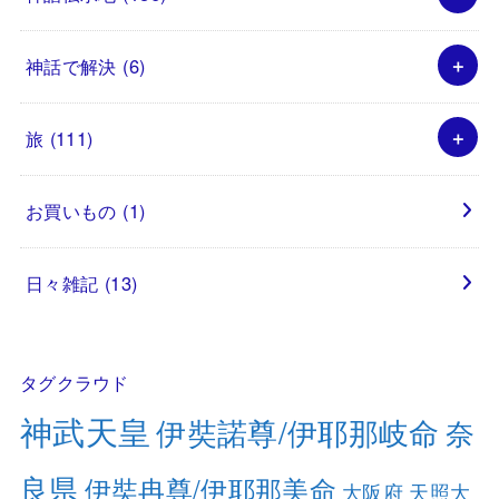
神話で解決
(6)
旅
(111)
お買いもの
(1)
日々雑記
(13)
タグクラウド
神武天皇
伊奘諾尊/伊耶那岐命
奈
良県
伊奘冉尊/伊耶那美命
大阪府
天照大