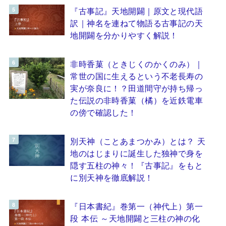
『古事記』天地開闢｜原文と現代語
訳｜神名を連ねて物語る古事記の天
地開闢を分かりやすく解説！
非時香菓（ときじくのかくのみ）｜
常世の国に生えるという不老長寿の
実が奈良に！？田道間守が持ち帰っ
た伝説の非時香菓（橘）を近鉄電車
の傍で確認した！
別天神（ことあまつかみ）とは？ 天
地のはじまりに誕生した独神で身を
隠す五柱の神々！『古事記』をもと
に別天神を徹底解説！
『日本書紀』巻第一（神代上）第一
段 本伝 ～天地開闢と三柱の神の化