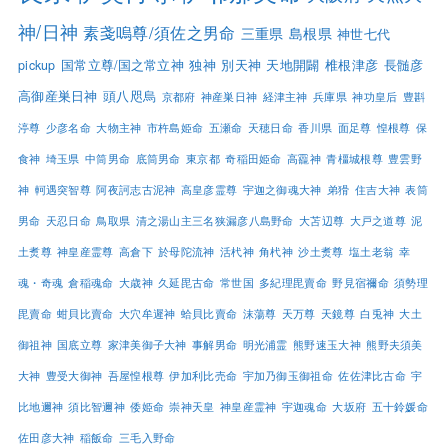
神/日神
素戔嗚尊/須佐之男命
三重県
島根県
神世七代
pickup
国常立尊/国之常立神
独神
別天神
天地開闢
椎根津彦
長髄彦
高御産巣日神
頭八咫烏
京都府
神産巣日神
経津主神
兵庫県
神功皇后
豊斟
渟尊
少彦名命
大物主神
市杵島姫命
五瀬命
天穂日命
香川県
面足尊
惶根尊
保
食神
埼玉県
中筒男命
底筒男命
東京都
奇稲田姫命
高龗神
青橿城根尊
豊雲野
神
軻遇突智尊
阿夜訶志古泥神
高皇彦霊尊
宇迦之御魂大神
弟猾
住吉大神
表筒
男命
天忍日命
鳥取県
清之湯山主三名狭漏彦八島野命
大苫辺尊
大戸之道尊
泥
土煑尊
神皇産霊尊
高倉下
於母陀流神
活杙神
角杙神
沙土煑尊
塩土老翁
幸
魂・奇魂
倉稲魂命
大歳神
久延毘古命
常世国
多紀理毘賣命
野見宿禰命
須勢理
毘賣命
蚶貝比賣命
大穴牟遲神
蛤貝比賣命
沫蕩尊
天万尊
天鏡尊
白兎神
大土
御祖神
国底立尊
家津美御子大神
事解男命
明光浦霊
熊野速玉大神
熊野夫須美
大神
豊受大御神
吾屋惶根尊
伊加利比売命
宇加乃御玉御祖命
佐佐津比古命
宇
比地邇神
須比智邇神
倭姫命
崇神天皇
神皇産霊神
宇迦魂命
大坂府
五十鈴媛命
佐田彦大神
稲飯命
三毛入野命