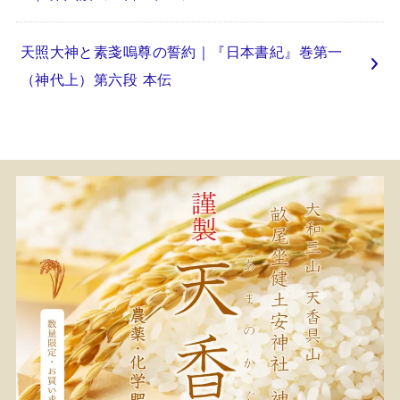
天照大神と素戔嗚尊の誓約｜『日本書紀』巻第一
（神代上）第六段 本伝