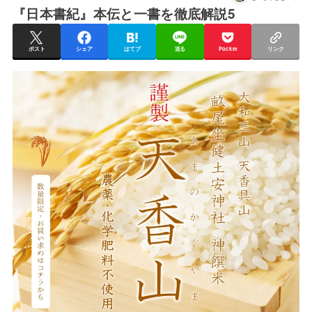
『日本書紀』本伝と一書を徹底解説5
ポスト
シェア
はてブ
送る
Pocket
リンク