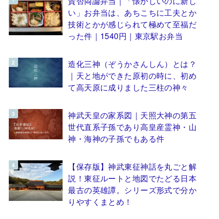
賛否両論弁当｜「懐かしいのに新し
い」お弁当は、あちこちに工夫とか
技術とかが感じられて極めて至福だ
った件｜1540円｜東京駅お弁当
造化三神（ぞうかさんしん）とは？
｜天と地ができた原初の時に、初め
て高天原に成りました三柱の神々
神武天皇の家系図｜天照大神の第五
世代直系子孫であり高皇産霊神・山
神・海神の子孫でもある件
【保存版】神武東征神話を丸ごと解
説！東征ルートと地図でたどる日本
最古の英雄譚。シリーズ形式で分か
りやすくまとめ！