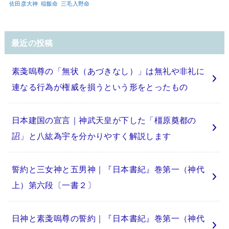
佐田彦大神
稲飯命
三毛入野命
最近の投稿
素戔嗚尊の「無状（あづきなし）」は無礼や非礼に
連なる行為が権威を損うという形をとったもの
日本建国の宣言｜神武天皇が下した「橿原奠都の
詔」と八紘為宇を分かりやすく解説します
誓約と三女神と五男神｜『日本書紀』巻第一（神代
上）第六段〔一書２〕
日神と素戔嗚尊の誓約｜『日本書紀』巻第一（神代