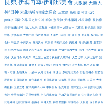
良県
伊奘冉尊/伊耶那美命
大阪府
天照大
神/日神
素戔嗚尊/須佐之男命
三重県
島根県
神世七代
pickup
国常立尊/国之常立神
独神
別天神
天地開闢
椎根津彦
長髄彦
高御産巣日神
頭八咫烏
京都府
神産巣日神
経津主神
兵庫県
神功皇后
豊斟
渟尊
少彦名命
大物主神
市杵島姫命
五瀬命
天穂日命
香川県
面足尊
惶根尊
保
食神
埼玉県
中筒男命
底筒男命
東京都
奇稲田姫命
高龗神
青橿城根尊
豊雲野
神
軻遇突智尊
阿夜訶志古泥神
高皇彦霊尊
宇迦之御魂大神
弟猾
住吉大神
表筒
男命
天忍日命
鳥取県
清之湯山主三名狭漏彦八島野命
大苫辺尊
大戸之道尊
泥
土煑尊
神皇産霊尊
高倉下
於母陀流神
活杙神
角杙神
沙土煑尊
塩土老翁
幸
魂・奇魂
倉稲魂命
大歳神
久延毘古命
常世国
多紀理毘賣命
野見宿禰命
須勢理
毘賣命
蚶貝比賣命
大穴牟遲神
蛤貝比賣命
沫蕩尊
天万尊
天鏡尊
白兎神
大土
御祖神
国底立尊
家津美御子大神
事解男命
明光浦霊
熊野速玉大神
熊野夫須美
大神
豊受大御神
吾屋惶根尊
伊加利比売命
宇加乃御玉御祖命
佐佐津比古命
宇
比地邇神
須比智邇神
倭姫命
崇神天皇
神皇産霊神
宇迦魂命
大坂府
五十鈴媛命