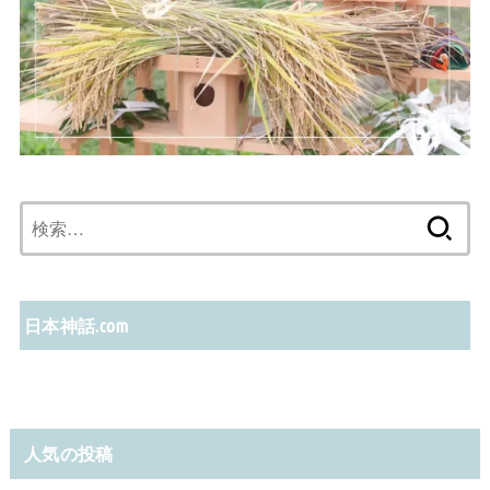
検
索:
日本神話.com
人気の投稿