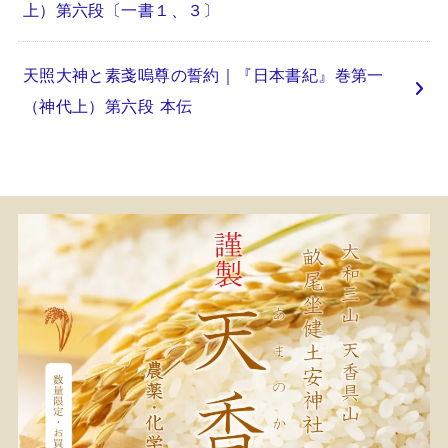
上）第六段〔一書１、３〕
天照大神と素戔嗚尊の誓約｜『日本書紀』巻第一
（神代上）第六段 本伝