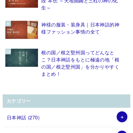
段 本伝 ～天地開闢と三柱の神の化
生～
神様の服装・装身具｜日本神話的神
様ファッション事情の全て
根の国／根之堅州国ってどんなと
こ？日本神話をもとに極遠の地「根
の国／根之堅州国」を分かりやすく
まとめ！
カテゴリー
日本神話
(270)