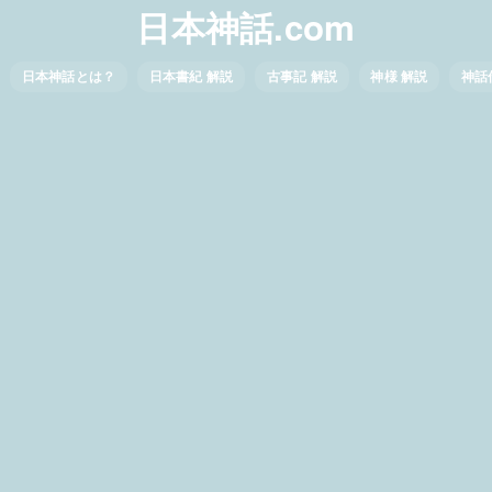
日本神話.com
日本神話とは？
日本書紀 解説
古事記 解説
神様 解説
神話