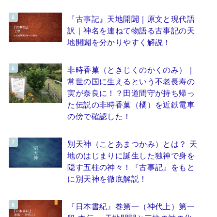
『古事記』天地開闢｜原文と現代語
訳｜神名を連ねて物語る古事記の天
地開闢を分かりやすく解説！
非時香菓（ときじくのかくのみ）｜
常世の国に生えるという不老長寿の
実が奈良に！？田道間守が持ち帰っ
た伝説の非時香菓（橘）を近鉄電車
の傍で確認した！
別天神（ことあまつかみ）とは？ 天
地のはじまりに誕生した独神で身を
隠す五柱の神々！『古事記』をもと
に別天神を徹底解説！
『日本書紀』巻第一（神代上）第一