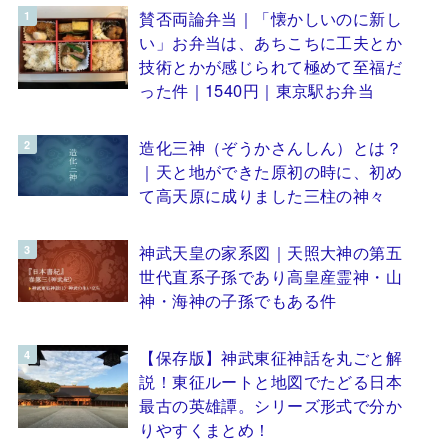
賛否両論弁当｜「懐かしいのに新し
い」お弁当は、あちこちに工夫とか
技術とかが感じられて極めて至福だ
った件｜1540円｜東京駅お弁当
造化三神（ぞうかさんしん）とは？
｜天と地ができた原初の時に、初め
て高天原に成りました三柱の神々
神武天皇の家系図｜天照大神の第五
世代直系子孫であり高皇産霊神・山
神・海神の子孫でもある件
【保存版】神武東征神話を丸ごと解
説！東征ルートと地図でたどる日本
最古の英雄譚。シリーズ形式で分か
りやすくまとめ！