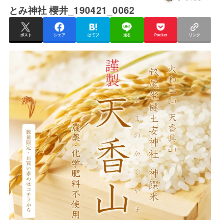
とみ神社 櫻井_190421_0062
ポスト
シェア
はてブ
送る
Pocket
リンク