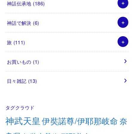
神話伝承地
(186)
神話で解決
(6)
旅
(111)
お買いもの
(1)
日々雑記
(13)
タグクラウド
神武天皇
伊奘諾尊/伊耶那岐命
奈