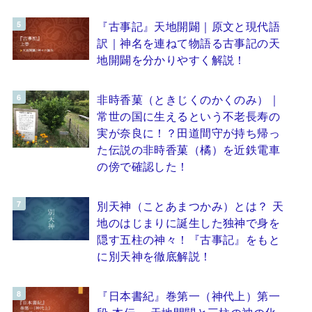
『古事記』天地開闢｜原文と現代語
訳｜神名を連ねて物語る古事記の天
地開闢を分かりやすく解説！
非時香菓（ときじくのかくのみ）｜
常世の国に生えるという不老長寿の
実が奈良に！？田道間守が持ち帰っ
た伝説の非時香菓（橘）を近鉄電車
の傍で確認した！
別天神（ことあまつかみ）とは？ 天
地のはじまりに誕生した独神で身を
隠す五柱の神々！『古事記』をもと
に別天神を徹底解説！
『日本書紀』巻第一（神代上）第一
段 本伝 ～天地開闢と三柱の神の化