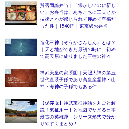
賛否両論弁当｜「懐かしいのに新し
い」お弁当は、あちこちに工夫とか
技術とかが感じられて極めて至福だ
った件｜1540円｜東京駅お弁当
造化三神（ぞうかさんしん）とは？
｜天と地ができた原初の時に、初め
て高天原に成りました三柱の神々
神武天皇の家系図｜天照大神の第五
世代直系子孫であり高皇産霊神・山
神・海神の子孫でもある件
【保存版】神武東征神話を丸ごと解
説！東征ルートと地図でたどる日本
最古の英雄譚。シリーズ形式で分か
りやすくまとめ！