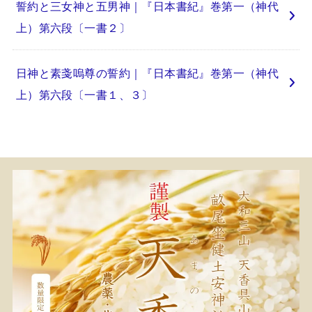
誓約と三女神と五男神｜『日本書紀』巻第一（神代
上）第六段〔一書２〕
日神と素戔嗚尊の誓約｜『日本書紀』巻第一（神代
上）第六段〔一書１、３〕