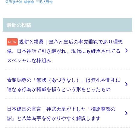
佐田彦大神
稲飯命
三毛入野命
最近の投稿
親耕と親桑｜皇帝と皇后の率先垂範であり理想
像。日本神話で引き継がれ、現代にも継承されてる
スペシャルな枠組み
素戔嗚尊の「無状（あづきなし）」は無礼や非礼に
連なる行為が権威を損うという形をとったもの
日本建国の宣言｜神武天皇が下した「橿原奠都の
詔」と八紘為宇を分かりやすく解説します