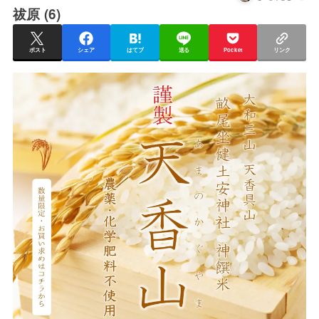
祓原 (6)
ポスト
シェア
はてブ
送る
Pocket
リンク