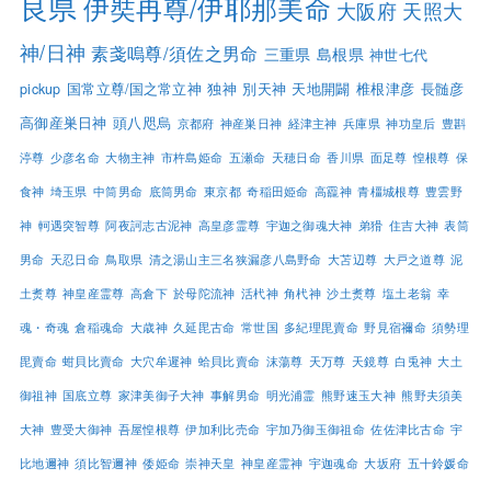
良県
伊奘冉尊/伊耶那美命
大阪府
天照大
神/日神
素戔嗚尊/須佐之男命
三重県
島根県
神世七代
pickup
国常立尊/国之常立神
独神
別天神
天地開闢
椎根津彦
長髄彦
高御産巣日神
頭八咫烏
京都府
神産巣日神
経津主神
兵庫県
神功皇后
豊斟
渟尊
少彦名命
大物主神
市杵島姫命
五瀬命
天穂日命
香川県
面足尊
惶根尊
保
食神
埼玉県
中筒男命
底筒男命
東京都
奇稲田姫命
高龗神
青橿城根尊
豊雲野
神
軻遇突智尊
阿夜訶志古泥神
高皇彦霊尊
宇迦之御魂大神
弟猾
住吉大神
表筒
男命
天忍日命
鳥取県
清之湯山主三名狭漏彦八島野命
大苫辺尊
大戸之道尊
泥
土煑尊
神皇産霊尊
高倉下
於母陀流神
活杙神
角杙神
沙土煑尊
塩土老翁
幸
魂・奇魂
倉稲魂命
大歳神
久延毘古命
常世国
多紀理毘賣命
野見宿禰命
須勢理
毘賣命
蚶貝比賣命
大穴牟遲神
蛤貝比賣命
沫蕩尊
天万尊
天鏡尊
白兎神
大土
御祖神
国底立尊
家津美御子大神
事解男命
明光浦霊
熊野速玉大神
熊野夫須美
大神
豊受大御神
吾屋惶根尊
伊加利比売命
宇加乃御玉御祖命
佐佐津比古命
宇
比地邇神
須比智邇神
倭姫命
崇神天皇
神皇産霊神
宇迦魂命
大坂府
五十鈴媛命