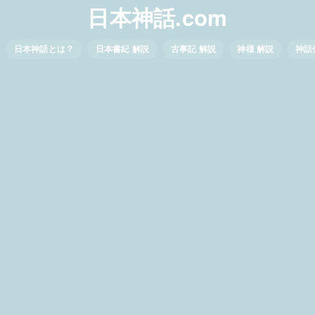
日本神話.com
日本神話とは？
日本書紀 解説
古事記 解説
神様 解説
神話