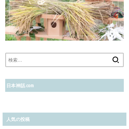
検
索:
日本神話.com
人気の投稿