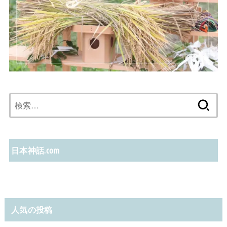
検
索:
日本神話.com
人気の投稿