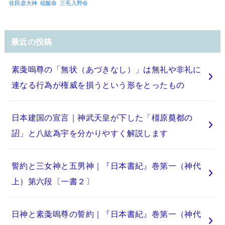
佐田彦大神
稲飯命
三毛入野命
最近の投稿
素戔嗚尊の「無状（あづきなし）」は無礼や非礼に
連なる行為が権威を損うという形をとったもの
日本建国の宣言｜神武天皇が下した「橿原奠都の
詔」と八紘為宇を分かりやすく解説します
誓約と三女神と五男神｜『日本書紀』巻第一（神代
上）第六段〔一書２〕
日神と素戔嗚尊の誓約｜『日本書紀』巻第一（神代