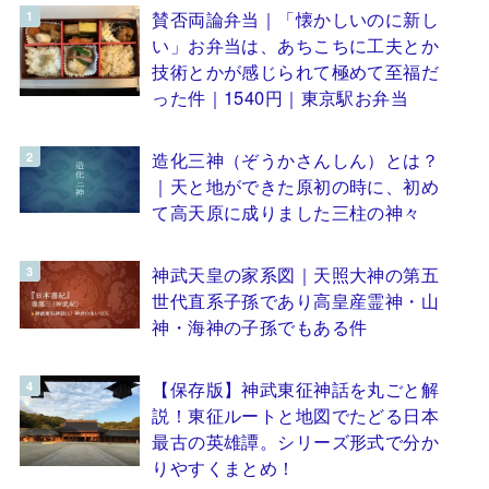
賛否両論弁当｜「懐かしいのに新し
い」お弁当は、あちこちに工夫とか
技術とかが感じられて極めて至福だ
った件｜1540円｜東京駅お弁当
造化三神（ぞうかさんしん）とは？
｜天と地ができた原初の時に、初め
て高天原に成りました三柱の神々
神武天皇の家系図｜天照大神の第五
世代直系子孫であり高皇産霊神・山
神・海神の子孫でもある件
【保存版】神武東征神話を丸ごと解
説！東征ルートと地図でたどる日本
最古の英雄譚。シリーズ形式で分か
りやすくまとめ！