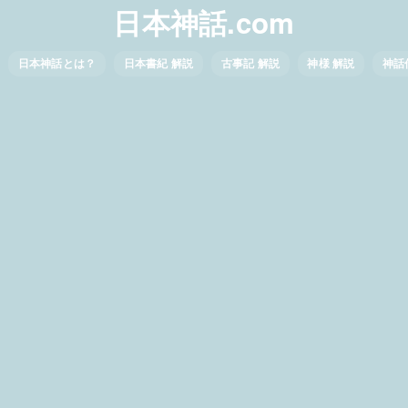
日本神話.com
日本神話とは？
日本書紀 解説
古事記 解説
神様 解説
神話