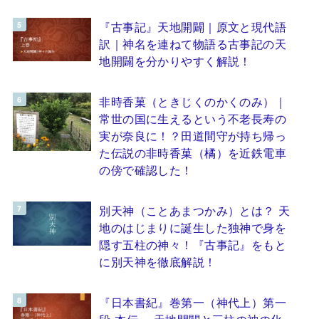
『古事記』天地開闢｜原文と現代語
訳｜神名を連ねて物語る古事記の天
地開闢を分かりやすく解説！
非時香菓（ときじくのかくのみ）｜
常世の国に生えるという不老長寿の
実が奈良に！？田道間守が持ち帰っ
た伝説の非時香菓（橘）を近鉄電車
の傍で確認した！
別天神（ことあまつかみ）とは？ 天
地のはじまりに誕生した独神で身を
隠す五柱の神々！『古事記』をもと
に別天神を徹底解説！
『日本書紀』巻第一（神代上）第一
段 本伝 ～天地開闢と三柱の神の化