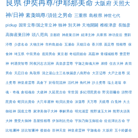
良県
伊奘冉尊/伊耶那美命
大阪府
天照大
神/日神
素戔嗚尊/須佐之男命
三重県
島根県
神世七代
pickup
国常立尊/国之常立神
独神
別天神
天地開闢
椎根津彦
長髄彦
高御産巣日神
頭八咫烏
京都府
神産巣日神
経津主神
兵庫県
神功皇后
豊斟
渟尊
少彦名命
大物主神
市杵島姫命
五瀬命
天穂日命
香川県
面足尊
惶根尊
保
食神
埼玉県
中筒男命
底筒男命
東京都
奇稲田姫命
高龗神
青橿城根尊
豊雲野
神
軻遇突智尊
阿夜訶志古泥神
高皇彦霊尊
宇迦之御魂大神
弟猾
住吉大神
表筒
男命
天忍日命
鳥取県
清之湯山主三名狭漏彦八島野命
大苫辺尊
大戸之道尊
泥
土煑尊
神皇産霊尊
高倉下
於母陀流神
活杙神
角杙神
沙土煑尊
塩土老翁
幸
魂・奇魂
倉稲魂命
大歳神
久延毘古命
常世国
多紀理毘賣命
野見宿禰命
須勢理
毘賣命
蚶貝比賣命
大穴牟遲神
蛤貝比賣命
沫蕩尊
天万尊
天鏡尊
白兎神
大土
御祖神
国底立尊
家津美御子大神
事解男命
明光浦霊
熊野速玉大神
熊野夫須美
大神
豊受大御神
吾屋惶根尊
伊加利比売命
宇加乃御玉御祖命
佐佐津比古命
宇
比地邇神
須比智邇神
倭姫命
崇神天皇
神皇産霊神
宇迦魂命
大坂府
五十鈴媛命