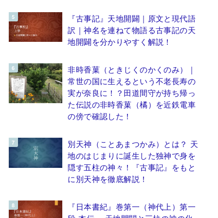
『古事記』天地開闢｜原文と現代語
訳｜神名を連ねて物語る古事記の天
地開闢を分かりやすく解説！
非時香菓（ときじくのかくのみ）｜
常世の国に生えるという不老長寿の
実が奈良に！？田道間守が持ち帰っ
た伝説の非時香菓（橘）を近鉄電車
の傍で確認した！
別天神（ことあまつかみ）とは？ 天
地のはじまりに誕生した独神で身を
隠す五柱の神々！『古事記』をもと
に別天神を徹底解説！
『日本書紀』巻第一（神代上）第一
段 本伝 ～天地開闢と三柱の神の化