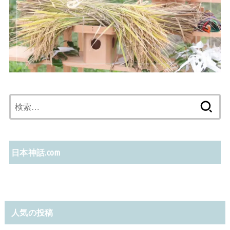
検
索:
日本神話.com
人気の投稿