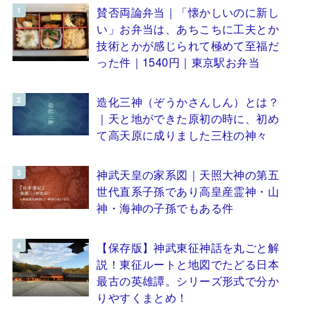
賛否両論弁当｜「懐かしいのに新し
い」お弁当は、あちこちに工夫とか
技術とかが感じられて極めて至福だ
った件｜1540円｜東京駅お弁当
造化三神（ぞうかさんしん）とは？
｜天と地ができた原初の時に、初め
て高天原に成りました三柱の神々
神武天皇の家系図｜天照大神の第五
世代直系子孫であり高皇産霊神・山
神・海神の子孫でもある件
【保存版】神武東征神話を丸ごと解
説！東征ルートと地図でたどる日本
最古の英雄譚。シリーズ形式で分か
りやすくまとめ！