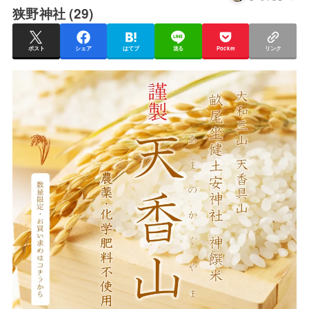
狭野神社 (29)
ポスト
シェア
はてブ
送る
Pocket
リンク