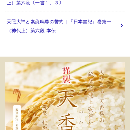
上）第六段〔一書１、３〕
天照大神と素戔嗚尊の誓約｜『日本書紀』巻第一
（神代上）第六段 本伝