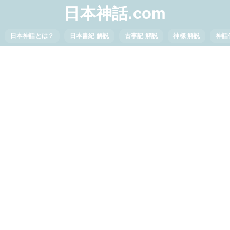
日本神話.com
日本神話とは？
日本書紀 解説
古事記 解説
神様 解説
神話