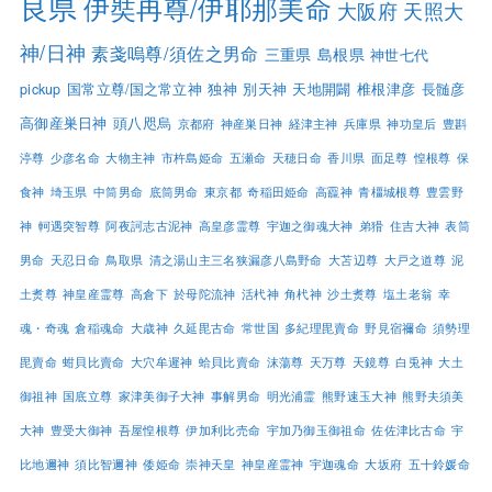
良県
伊奘冉尊/伊耶那美命
大阪府
天照大
神/日神
素戔嗚尊/須佐之男命
三重県
島根県
神世七代
pickup
国常立尊/国之常立神
独神
別天神
天地開闢
椎根津彦
長髄彦
高御産巣日神
頭八咫烏
京都府
神産巣日神
経津主神
兵庫県
神功皇后
豊斟
渟尊
少彦名命
大物主神
市杵島姫命
五瀬命
天穂日命
香川県
面足尊
惶根尊
保
食神
埼玉県
中筒男命
底筒男命
東京都
奇稲田姫命
高龗神
青橿城根尊
豊雲野
神
軻遇突智尊
阿夜訶志古泥神
高皇彦霊尊
宇迦之御魂大神
弟猾
住吉大神
表筒
男命
天忍日命
鳥取県
清之湯山主三名狭漏彦八島野命
大苫辺尊
大戸之道尊
泥
土煑尊
神皇産霊尊
高倉下
於母陀流神
活杙神
角杙神
沙土煑尊
塩土老翁
幸
魂・奇魂
倉稲魂命
大歳神
久延毘古命
常世国
多紀理毘賣命
野見宿禰命
須勢理
毘賣命
蚶貝比賣命
大穴牟遲神
蛤貝比賣命
沫蕩尊
天万尊
天鏡尊
白兎神
大土
御祖神
国底立尊
家津美御子大神
事解男命
明光浦霊
熊野速玉大神
熊野夫須美
大神
豊受大御神
吾屋惶根尊
伊加利比売命
宇加乃御玉御祖命
佐佐津比古命
宇
比地邇神
須比智邇神
倭姫命
崇神天皇
神皇産霊神
宇迦魂命
大坂府
五十鈴媛命