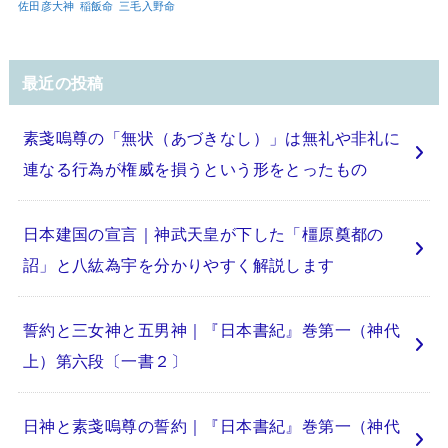
佐田彦大神
稲飯命
三毛入野命
最近の投稿
素戔嗚尊の「無状（あづきなし）」は無礼や非礼に
連なる行為が権威を損うという形をとったもの
日本建国の宣言｜神武天皇が下した「橿原奠都の
詔」と八紘為宇を分かりやすく解説します
誓約と三女神と五男神｜『日本書紀』巻第一（神代
上）第六段〔一書２〕
日神と素戔嗚尊の誓約｜『日本書紀』巻第一（神代