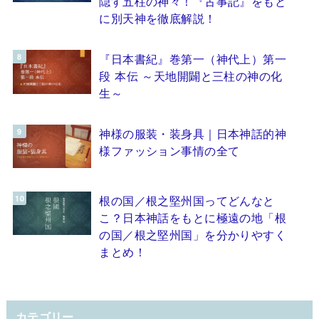
隠す五柱の神々！『古事記』をもと
に別天神を徹底解説！
『日本書紀』巻第一（神代上）第一
段 本伝 ～天地開闢と三柱の神の化
生～
神様の服装・装身具｜日本神話的神
様ファッション事情の全て
根の国／根之堅州国ってどんなと
こ？日本神話をもとに極遠の地「根
の国／根之堅州国」を分かりやすく
まとめ！
カテゴリー