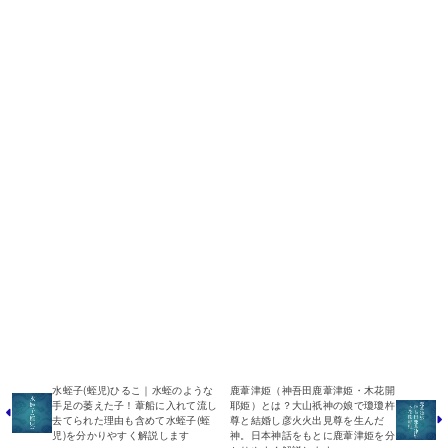
水蛭子(蛭児)ひるこ｜水蛭のような
鹿葦津姫（神吾田鹿葦津姫・木花開
手足の萎えた子！葦船に入れて流し
耶姫）とは？大山祇神の娘で瓊瓊杵
去てられた理由も含めて水蛭子(蛭
尊と結婚し彦火火出見尊を生んだ
児)を分かりやすく解説します
神。日本神話をもとに鹿葦津姫を分