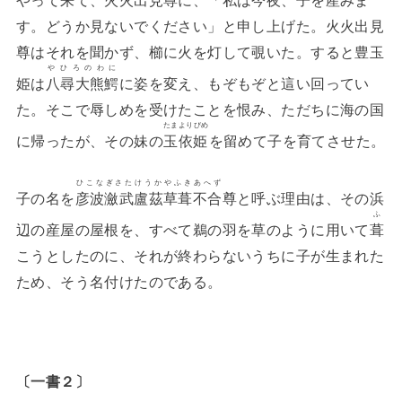
す。どうか見ないでください」と申し上げた。火火出見
尊はそれを聞かず、櫛に火を灯して覗いた。すると豊玉
やひろのわに
姫は
八尋大熊鰐
に姿を変え、もぞもぞと這い回ってい
た。そこで辱しめを受けたことを恨み、ただちに海の国
たまよりびめ
に帰ったが、その妹の
玉依姫
を留めて子を育てさせた。
ひこなぎさたけうかやふきあへず
子の名を
彦波瀲武盧茲草葺不合
尊と呼ぶ理由は、その浜
ふ
辺の産屋の屋根を、すべて鵜の羽を草のように用いて
葺
こうとしたのに、それが終わらないうちに子が生まれた
ため、そう名付けたのである。
〔一書２〕