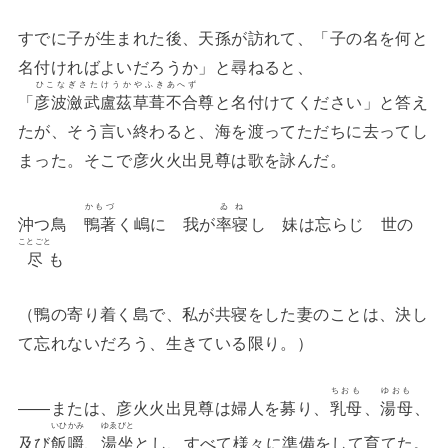
すでに子が生まれた後、天孫が訪れて、「子の名を何と
名付ければよいだろうか」と尋ねると、
ひこなぎさたけうかやふきあへず
「
彦波瀲武盧茲草葺不合
尊と名付けてください」と答え
たが、そう言い終わると、海を渡ってただちに去ってし
まった。そこで彦火火出見尊は歌を詠んだ。
かもづ
ゐね
沖つ鳥
鴨著
く嶋に 我が
率寝
し 妹は忘らじ 世の
ことごと
尽
も
（鴨の寄り着く島で、私が共寝をした妻のことは、決し
て忘れないだろう、生きている限り。）
ちおも
ゆおも
――または、彦火火出見尊は婦人を募り、
乳母
、
湯母
、
いひかみ
ゆゑびと
及び
飯嚼
、
湯坐
とし、すべて様々に準備をして育てた。