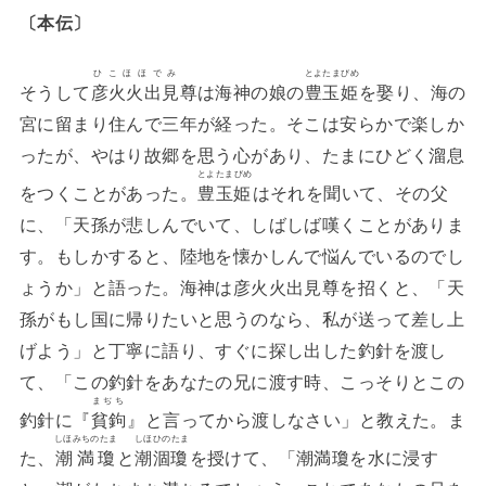
〔本伝〕
ひこほほでみ
とよたまびめ
そうして
彦火火出見
尊は海神の娘の
豊玉姫
を娶り、海の
宮に留まり住んで三年が経った。そこは安らかで楽しか
ったが、やはり故郷を思う心があり、たまにひどく溜息
とよたまびめ
をつくことがあった。
豊玉姫
はそれを聞いて、その父
に、「天孫が悲しんでいて、しばしば嘆くことがありま
す。もしかすると、陸地を懐かしんで悩んでいるのでし
ょうか」と語った。海神は彦火火出見尊を招くと、「天
孫がもし国に帰りたいと思うのなら、私が送って差し上
げよう」と丁寧に語り、すぐに探し出した釣針を渡し
て、「この釣針をあなたの兄に渡す時、こっそりとこの
まぢち
釣針に『
貧鉤
』と言ってから渡しなさい」と教えた。ま
しほみちのたま
しほひのたま
た、
潮満瓊
と
潮涸瓊
を授けて、「潮満瓊を水に浸す