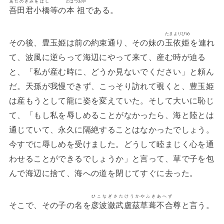
あたのきみをばし
とほつおや
吾田君小橋
等の
本祖
である。
たまよりびめ
その後、豊玉姫は前の約束通り、その妹の
玉依姫
を連れ
て、波風に逆らって海辺にやって来て、産む時が迫る
と、「私が産む時に、どうか見ないでください」と頼ん
だ。天孫が我慢できず、こっそり訪れて覗くと、豊玉姫
は産もうとして龍に姿を変えていた。そして大いに恥じ
て、「もし私を辱しめることがなかったら、海と陸とは
通じていて、永久に隔絶することはなかったでしょう。
今すでに辱しめを受けました。どうして睦まじく心を通
わせることができるでしょうか」と言って、草で子を包
んで海辺に捨て、海への道を閉じてすぐに去った。
ひこなぎさたけうかやふきあへず
そこで、その子の名を
彦波瀲武盧茲草葺不合
尊と言う。