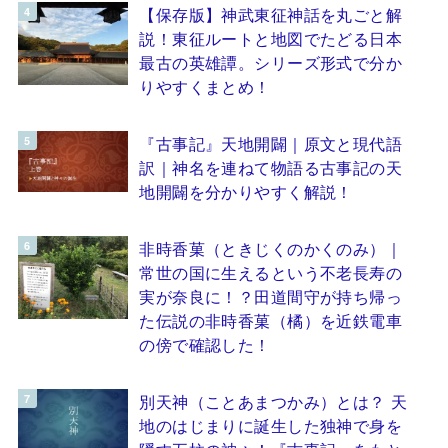
【保存版】神武東征神話を丸ごと解
説！東征ルートと地図でたどる日本
最古の英雄譚。シリーズ形式で分か
りやすくまとめ！
『古事記』天地開闢｜原文と現代語
訳｜神名を連ねて物語る古事記の天
地開闢を分かりやすく解説！
非時香菓（ときじくのかくのみ）｜
常世の国に生えるという不老長寿の
実が奈良に！？田道間守が持ち帰っ
た伝説の非時香菓（橘）を近鉄電車
の傍で確認した！
別天神（ことあまつかみ）とは？ 天
地のはじまりに誕生した独神で身を