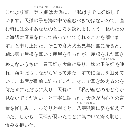
とよたまびめ
あめみま
これより前、
豊玉姫
は
天孫
に、「私はすでに妊娠して
います。天孫の子を海の中で産むべきではないので、産
む時には必ずあなたのところを訪れましょう。私のため
に海辺に産屋を作って待っていてくれることを願いま
す」と申し上げた。そこで彦火火出見尊は国に帰ると、
鵜の羽で屋根を葺いて産屋を作ったが、屋根を未だ葺き
たまよりびめ
終えないうちに、豊玉姫が大亀に乗り、妹の
玉依姫
を連
れ、海を照らしながらやって来た。すでに臨月を迎えて
いて、出産が目前に迫っていた。そこで葺き終えるのを
待たずにただちに入り、天孫に、「私が産むのをどうか
見ないでください」と丁寧に語った。天孫が内心その言
やひろのわに
葉を怪しみ、こっそりと覗くと、
八尋熊鰐
に姿を変えて
いた。しかも、天孫が覗いたことに気づいて深く恥じ、
恨みを抱いた。