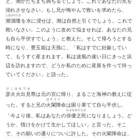
と、潮がたちまち満ちるでしょう。これであなたの兄を
溺れさせなさい。もし兄が悔やんで救いを求めたら、
しほひのたま
潮涸瓊
を水に浸せば、潮は自然と引くでしょう。これで
救いなさい。このように攻めて悩ませれば、あなたの兄
も自ら平伏すでしょう」と教えた。そして帰ろうとする
時になり、豊玉姫は天孫に、「私はすでに妊娠してい
て、もうすぐ産まれます。私は波風の速い日にきっと浜
辺を訪れますので、どうか私のために産屋を作って待っ
ていてください」と語った。
ひこほほでみ
彦火火出見
尊は元の宮に帰り、まるごと海神の教えに従
ほすそり
った。すると兄の
火闌降
命は困り果てて自ら平伏し、
わざをきのたみ
「今より後、私はあなたの
俳優之民
になりましょう。ど
うか、情けをかけて生かしてほしい」と言った。そこ
で、その願いの通りについに許した。その火闌降命は、