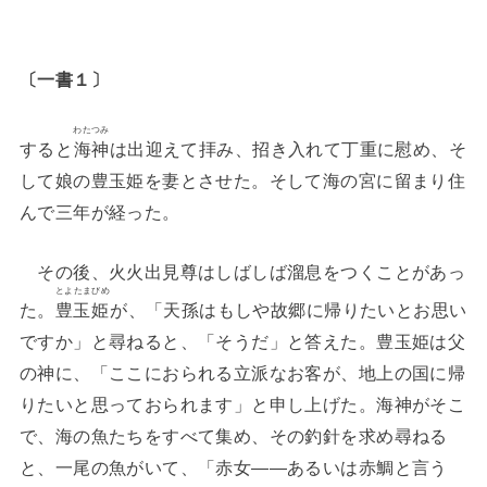
〔一書１〕
わたつみ
すると
海神
は出迎えて拝み、招き入れて丁重に慰め、そ
して娘の豊玉姫を妻とさせた。そして海の宮に留まり住
んで三年が経った。
その後、火火出見尊はしばしば溜息をつくことがあっ
とよたまびめ
た。
豊玉姫
が、「天孫はもしや故郷に帰りたいとお思い
ですか」と尋ねると、「そうだ」と答えた。豊玉姫は父
の神に、「ここにおられる立派なお客が、地上の国に帰
りたいと思っておられます」と申し上げた。海神がそこ
で、海の魚たちをすべて集め、その釣針を求め尋ねる
と、一尾の魚がいて、「赤女――あるいは赤鯛と言う