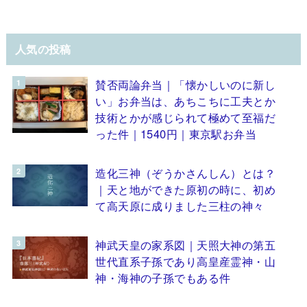
人気の投稿
賛否両論弁当｜「懐かしいのに新し
い」お弁当は、あちこちに工夫とか
技術とかが感じられて極めて至福だ
った件｜1540円｜東京駅お弁当
造化三神（ぞうかさんしん）とは？
｜天と地ができた原初の時に、初め
て高天原に成りました三柱の神々
神武天皇の家系図｜天照大神の第五
世代直系子孫であり高皇産霊神・山
神・海神の子孫でもある件