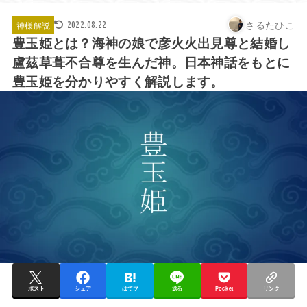
さるたひこ
神様解説
2022.08.22
豊玉姫とは？海神の娘で彦火火出見尊と結婚し
盧茲草葺不合尊を生んだ神。日本神話をもとに
豊玉姫を分かりやすく解説します。
ポスト
シェア
はてブ
送る
Pocket
リンク