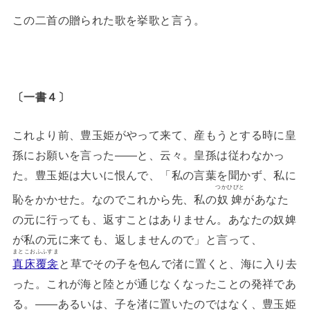
この二首の贈られた歌を挙歌と言う。
〔一書４〕
これより前、豊玉姫がやって来て、産もうとする時に皇
孫にお願いを言った――と、云々。皇孫は従わなかっ
た。豊玉姫は大いに恨んで、「私の言葉を聞かず、私に
つかひびと
恥をかかせた。なのでこれから先、私の
奴婢
があなた
の元に行っても、返すことはありません。あなたの奴婢
が私の元に来ても、返しませんので」と言って、
まとこおふふすま
真床覆衾
と草でその子を包んで渚に置くと、海に入り去
った。これが海と陸とが通じなくなったことの発祥であ
る。――あるいは、子を渚に置いたのではなく、豊玉姫