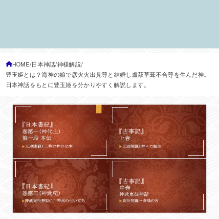
HOME
日本神話
神様解説
豊玉姫とは？海神の娘で彦火火出見尊と結婚し盧茲草葺不合尊を生んだ神。
日本神話をもとに豊玉姫を分かりやすく解説します。