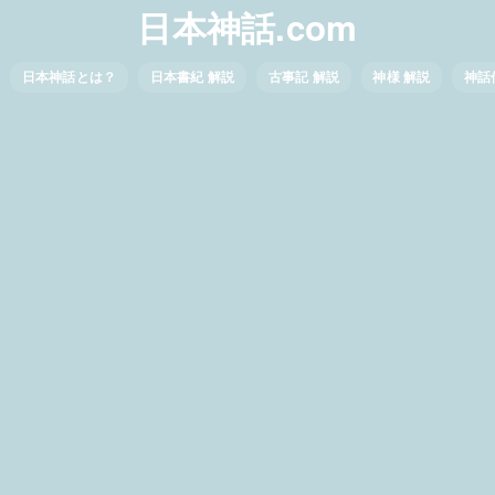
日本神話.com
日本神話とは？
日本書紀 解説
古事記 解説
神様 解説
神話