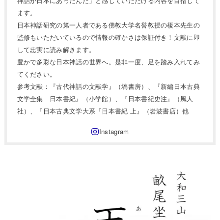
神話が日本にあったんだ」と感じていただける内容を目指して
ます。
日本神話研究の第一人者である佛教大学名誉教授の榎本先生の
監修もいただいているので情報の確かさは保証付き！文献に即
して忠実に読み解きます。
豊かで多彩な日本神話の世界へ。是非一度、足を踏み入れてみ
てください。
参考文献：『古代神話の文献学』（塙書房）、『新編日本古典
文学全集 日本書紀』（小学館）、『日本書紀史注』（風人
社）、『日本古典文学大系『日本書紀 上』（岩波書店）他