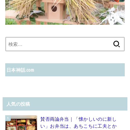
検
索:
日本神話.com
人気の投稿
賛否両論弁当｜「懐かしいのに新し
い」お弁当は、あちこちに工夫とか