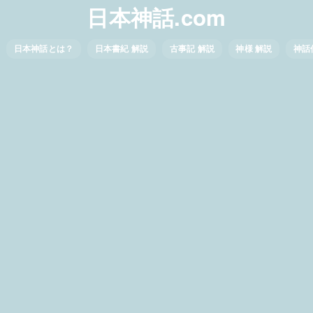
日本神話.com
日本神話とは？
日本書紀 解説
古事記 解説
神様 解説
神話