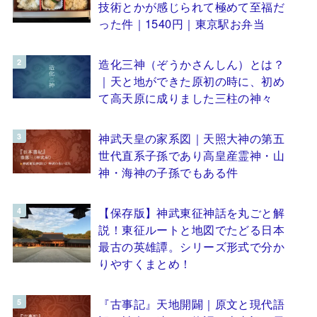
技術とかが感じられて極めて至福だ
った件｜1540円｜東京駅お弁当
造化三神（ぞうかさんしん）とは？
｜天と地ができた原初の時に、初め
て高天原に成りました三柱の神々
神武天皇の家系図｜天照大神の第五
世代直系子孫であり高皇産霊神・山
神・海神の子孫でもある件
【保存版】神武東征神話を丸ごと解
説！東征ルートと地図でたどる日本
最古の英雄譚。シリーズ形式で分か
りやすくまとめ！
『古事記』天地開闢｜原文と現代語