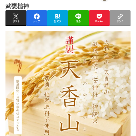
武甕槌神
ポスト
シェア
はてブ
送る
Pocket
リンク