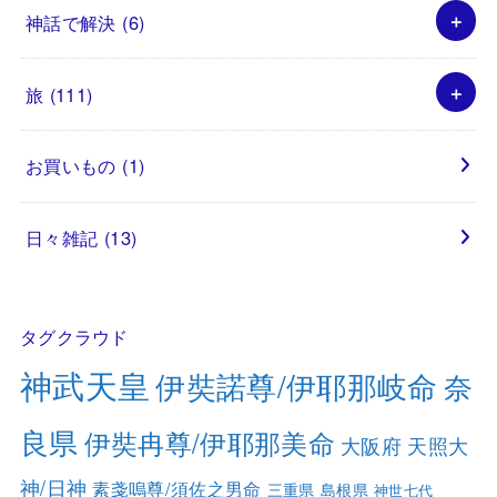
神話で解決
(6)
旅
(111)
お買いもの
(1)
日々雑記
(13)
タグクラウド
神武天皇
伊奘諾尊/伊耶那岐命
奈
良県
伊奘冉尊/伊耶那美命
大阪府
天照大
神/日神
素戔嗚尊/須佐之男命
三重県
島根県
神世七代