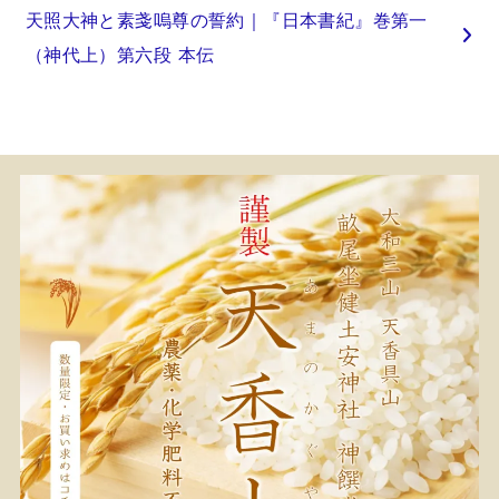
天照大神と素戔嗚尊の誓約｜『日本書紀』巻第一
（神代上）第六段 本伝