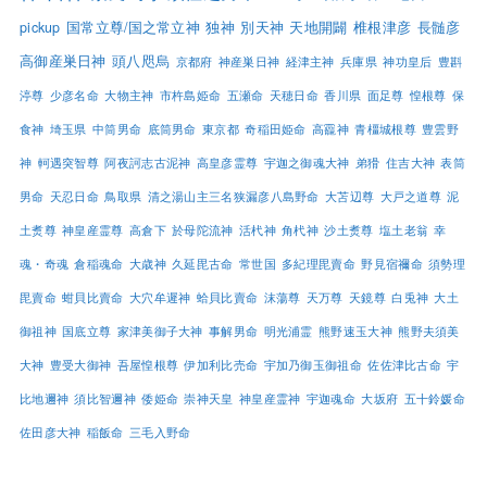
pickup
国常立尊/国之常立神
独神
別天神
天地開闢
椎根津彦
長髄彦
高御産巣日神
頭八咫烏
京都府
神産巣日神
経津主神
兵庫県
神功皇后
豊斟
渟尊
少彦名命
大物主神
市杵島姫命
五瀬命
天穂日命
香川県
面足尊
惶根尊
保
食神
埼玉県
中筒男命
底筒男命
東京都
奇稲田姫命
高龗神
青橿城根尊
豊雲野
神
軻遇突智尊
阿夜訶志古泥神
高皇彦霊尊
宇迦之御魂大神
弟猾
住吉大神
表筒
男命
天忍日命
鳥取県
清之湯山主三名狭漏彦八島野命
大苫辺尊
大戸之道尊
泥
土煑尊
神皇産霊尊
高倉下
於母陀流神
活杙神
角杙神
沙土煑尊
塩土老翁
幸
魂・奇魂
倉稲魂命
大歳神
久延毘古命
常世国
多紀理毘賣命
野見宿禰命
須勢理
毘賣命
蚶貝比賣命
大穴牟遲神
蛤貝比賣命
沫蕩尊
天万尊
天鏡尊
白兎神
大土
御祖神
国底立尊
家津美御子大神
事解男命
明光浦霊
熊野速玉大神
熊野夫須美
大神
豊受大御神
吾屋惶根尊
伊加利比売命
宇加乃御玉御祖命
佐佐津比古命
宇
比地邇神
須比智邇神
倭姫命
崇神天皇
神皇産霊神
宇迦魂命
大坂府
五十鈴媛命
佐田彦大神
稲飯命
三毛入野命