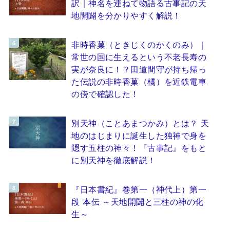
訳｜神名を連ねて物語る古事記の天
地開闢を分かりやすく解説！
非時香菓（ときじくのかくのみ）｜
常世の国に生えるという不老長寿の
実が奈良に！？田道間守が持ち帰っ
た伝説の非時香菓（橘）を近鉄電車
の傍で確認した！
別天神（ことあまつかみ）とは？ 天
地のはじまりに誕生した独神で身を
隠す五柱の神々！『古事記』をもと
に別天神を徹底解説！
『日本書紀』巻第一（神代上）第一
段 本伝 ～天地開闢と三柱の神の化
生～