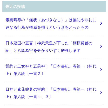
最近の投稿
素戔嗚尊の「無状（あづきなし）」は無礼や非礼に
連なる行為が権威を損うという形をとったもの
日本建国の宣言｜神武天皇が下した「橿原奠都の
詔」と八紘為宇を分かりやすく解説します
誓約と三女神と五男神｜『日本書紀』巻第一（神代
上）第六段〔一書２〕
日神と素戔嗚尊の誓約｜『日本書紀』巻第一（神代
上）第六段〔一書１、３〕