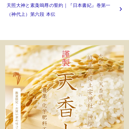
天照大神と素戔嗚尊の誓約｜『日本書紀』巻第一
（神代上）第六段 本伝