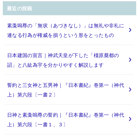
最近の投稿
素戔嗚尊の「無状（あづきなし）」は無礼や非礼に
連なる行為が権威を損うという形をとったもの
日本建国の宣言｜神武天皇が下した「橿原奠都の
詔」と八紘為宇を分かりやすく解説します
誓約と三女神と五男神｜『日本書紀』巻第一（神代
上）第六段〔一書２〕
日神と素戔嗚尊の誓約｜『日本書紀』巻第一（神代
上）第六段〔一書１、３〕