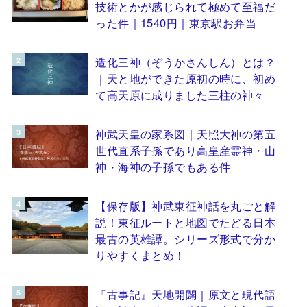
技術とかが感じられて極めて至福だ
った件｜1540円｜東京駅お弁当
造化三神（ぞうかさんしん）とは？
｜天と地ができた原初の時に、初め
て高天原に成りました三柱の神々
神武天皇の家系図｜天照大神の第五
世代直系子孫であり高皇産霊神・山
神・海神の子孫でもある件
【保存版】神武東征神話を丸ごと解
説！東征ルートと地図でたどる日本
最古の英雄譚。シリーズ形式で分か
りやすくまとめ！
『古事記』天地開闢｜原文と現代語