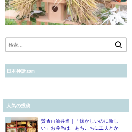
検
索:
日本神話.com
人気の投稿
賛否両論弁当｜「懐かしいのに新し
い」お弁当は、あちこちに工夫とか