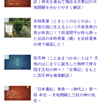
訳｜神名を連ねて物語る古事記の天
地開闢を分かりやすく解説！
非時香菓（ときじくのかくのみ）｜
常世の国に生えるという不老長寿の
実が奈良に！？田道間守が持ち帰っ
た伝説の非時香菓（橘）を近鉄電車
の傍で確認した！
別天神（ことあまつかみ）とは？ 天
地のはじまりに誕生した独神で身を
隠す五柱の神々！『古事記』をもと
に別天神を徹底解説！
『日本書紀』巻第一（神代上）第一
段 本伝 ～天地開闢と三柱の神の化
生～