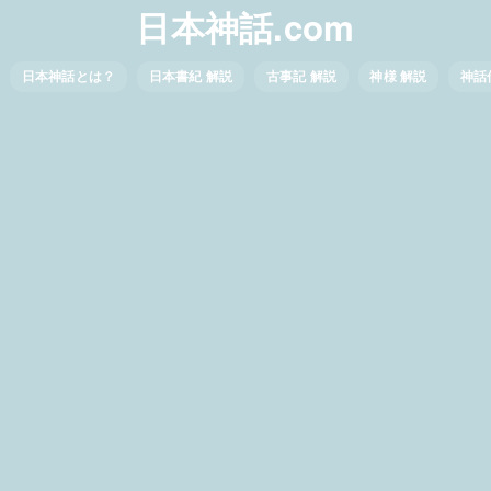
日本神話.com
日本神話とは？
日本書紀 解説
古事記 解説
神様 解説
神話