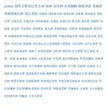
pickup
国常立尊/国之常立神
独神
別天神
天地開闢
椎根津彦
長髄彦
高御産巣日神
頭八咫烏
京都府
神産巣日神
経津主神
兵庫県
神功皇后
豊斟
渟尊
少彦名命
大物主神
市杵島姫命
五瀬命
天穂日命
香川県
面足尊
惶根尊
保
食神
埼玉県
中筒男命
底筒男命
東京都
奇稲田姫命
高龗神
青橿城根尊
豊雲野
神
軻遇突智尊
阿夜訶志古泥神
高皇彦霊尊
宇迦之御魂大神
弟猾
住吉大神
表筒
男命
天忍日命
鳥取県
清之湯山主三名狭漏彦八島野命
大苫辺尊
大戸之道尊
泥
土煑尊
神皇産霊尊
高倉下
於母陀流神
活杙神
角杙神
沙土煑尊
塩土老翁
幸
魂・奇魂
倉稲魂命
大歳神
久延毘古命
常世国
多紀理毘賣命
野見宿禰命
須勢理
毘賣命
蚶貝比賣命
大穴牟遲神
蛤貝比賣命
沫蕩尊
天万尊
天鏡尊
白兎神
大土
御祖神
国底立尊
家津美御子大神
事解男命
明光浦霊
熊野速玉大神
熊野夫須美
大神
豊受大御神
吾屋惶根尊
伊加利比売命
宇加乃御玉御祖命
佐佐津比古命
宇
比地邇神
須比智邇神
倭姫命
崇神天皇
神皇産霊神
宇迦魂命
大坂府
五十鈴媛命
佐田彦大神
稲飯命
三毛入野命