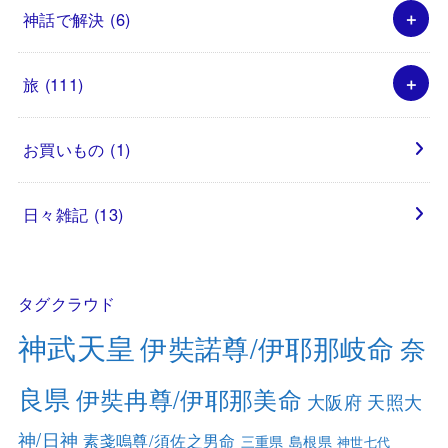
神話で解決
(6)
旅
(111)
お買いもの
(1)
日々雑記
(13)
タグクラウド
神武天皇
伊奘諾尊/伊耶那岐命
奈
良県
伊奘冉尊/伊耶那美命
大阪府
天照大
神/日神
素戔嗚尊/須佐之男命
三重県
島根県
神世七代