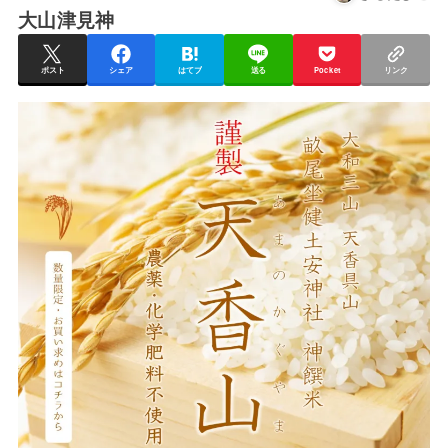
大山津見神
ポスト
シェア
はてブ
送る
Pocket
リンク