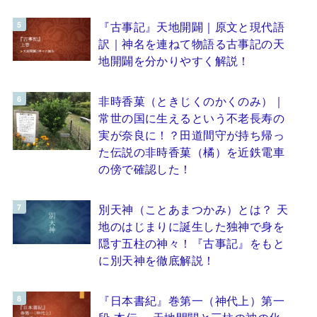
『古事記』天地開闢｜原文と現代語
訳｜神名を連ねて物語る古事記の天
地開闢を分かりやすく解説！
非時香菓（ときじくのかくのみ）｜
常世の国に生えるという不老長寿の
実が奈良に！？田道間守が持ち帰っ
た伝説の非時香菓（橘）を近鉄電車
の傍で確認した！
別天神（ことあまつかみ）とは？ 天
地のはじまりに誕生した独神で身を
隠す五柱の神々！『古事記』をもと
に別天神を徹底解説！
『日本書紀』巻第一（神代上）第一
段 本伝 ～天地開闢と三柱の神の化