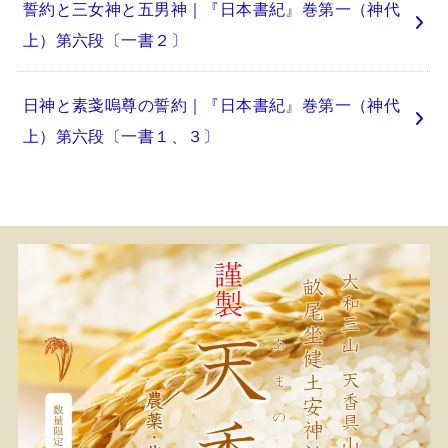
誓約と三女神と五男神｜『日本書紀』巻第一（神代
上）第六段〔一書２〕
日神と素戔嗚尊の誓約｜『日本書紀』巻第一（神代
上）第六段〔一書１、３〕