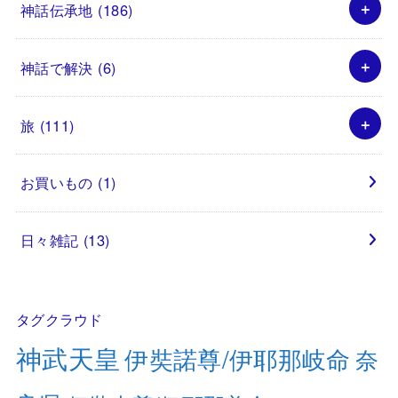
神話伝承地
(186)
神話で解決
(6)
旅
(111)
お買いもの
(1)
日々雑記
(13)
タグクラウド
神武天皇
伊奘諾尊/伊耶那岐命
奈