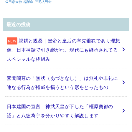
佐田彦大神
稲飯命
三毛入野命
最近の投稿
親耕と親桑｜皇帝と皇后の率先垂範であり理想
像。日本神話で引き継がれ、現代にも継承されてる
スペシャルな枠組み
素戔嗚尊の「無状（あづきなし）」は無礼や非礼に
連なる行為が権威を損うという形をとったもの
日本建国の宣言｜神武天皇が下した「橿原奠都の
詔」と八紘為宇を分かりやすく解説します