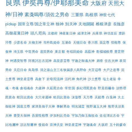
良県
伊奘冉尊/伊耶那美命
大阪府
天照大
神/日神
素戔嗚尊/須佐之男命
三重県
島根県
神世七代
pickup
国常立尊/国之常立神
独神
別天神
天地開闢
椎根津彦
長髄彦
高御産巣日神
頭八咫烏
京都府
神産巣日神
経津主神
兵庫県
神功皇后
豊斟
渟尊
少彦名命
大物主神
市杵島姫命
五瀬命
天穂日命
香川県
面足尊
惶根尊
保
食神
埼玉県
中筒男命
底筒男命
東京都
奇稲田姫命
高龗神
青橿城根尊
豊雲野
神
軻遇突智尊
阿夜訶志古泥神
高皇彦霊尊
宇迦之御魂大神
弟猾
住吉大神
表筒
男命
天忍日命
鳥取県
清之湯山主三名狭漏彦八島野命
大苫辺尊
大戸之道尊
泥
土煑尊
神皇産霊尊
高倉下
於母陀流神
活杙神
角杙神
沙土煑尊
塩土老翁
幸
魂・奇魂
倉稲魂命
大歳神
久延毘古命
常世国
多紀理毘賣命
野見宿禰命
須勢理
毘賣命
蚶貝比賣命
大穴牟遲神
蛤貝比賣命
沫蕩尊
天万尊
天鏡尊
白兎神
大土
御祖神
国底立尊
家津美御子大神
事解男命
明光浦霊
熊野速玉大神
熊野夫須美
大神
豊受大御神
吾屋惶根尊
伊加利比売命
宇加乃御玉御祖命
佐佐津比古命
宇
比地邇神
須比智邇神
倭姫命
崇神天皇
神皇産霊神
宇迦魂命
大坂府
五十鈴媛命