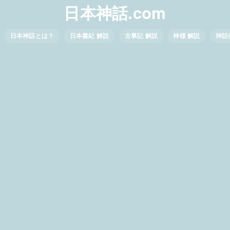
日本神話.com
日本神話とは？
日本書紀 解説
古事記 解説
神様 解説
神話