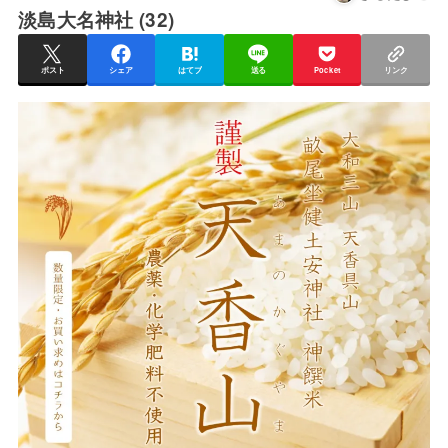
淡島大名神社 (32)
ポスト
シェア
はてブ
送る
Pocket
リンク