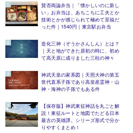
賛否両論弁当｜「懐かしいのに新し
い」お弁当は、あちこちに工夫とか
技術とかが感じられて極めて至福だ
った件｜1540円｜東京駅お弁当
造化三神（ぞうかさんしん）とは？
｜天と地ができた原初の時に、初め
て高天原に成りました三柱の神々
神武天皇の家系図｜天照大神の第五
世代直系子孫であり高皇産霊神・山
神・海神の子孫でもある件
【保存版】神武東征神話を丸ごと解
説！東征ルートと地図でたどる日本
最古の英雄譚。シリーズ形式で分か
りやすくまとめ！