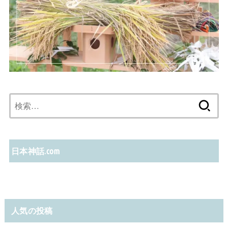
検
索:
日本神話.com
人気の投稿