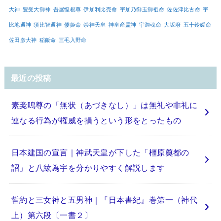
大神
豊受大御神
吾屋惶根尊
伊加利比売命
宇加乃御玉御祖命
佐佐津比古命
宇
比地邇神
須比智邇神
倭姫命
崇神天皇
神皇産霊神
宇迦魂命
大坂府
五十鈴媛命
佐田彦大神
稲飯命
三毛入野命
最近の投稿
素戔嗚尊の「無状（あづきなし）」は無礼や非礼に
連なる行為が権威を損うという形をとったもの
日本建国の宣言｜神武天皇が下した「橿原奠都の
詔」と八紘為宇を分かりやすく解説します
誓約と三女神と五男神｜『日本書紀』巻第一（神代
上）第六段〔一書２〕