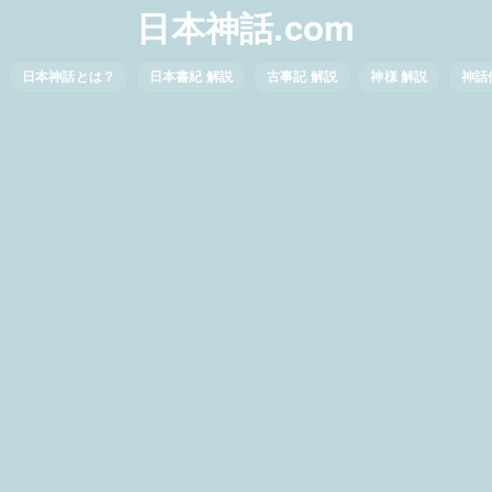
日本神話.com
日本神話とは？
日本書紀 解説
古事記 解説
神様 解説
神話