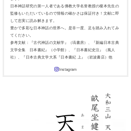
日本神話研究の第一人者である佛教大学名誉教授の榎本先生の
監修もいただいているので情報の確かさは保証付き！文献に即
して忠実に読み解きます。
豊かで多彩な日本神話の世界へ。是非一度、足を踏み入れてみ
てください。
参考文献：『古代神話の文献学』（塙書房）、『新編日本古典
文学全集 日本書紀』（小学館）、『日本書紀史注』（風人
社）、『日本古典文学大系『日本書紀 上』（岩波書店）他