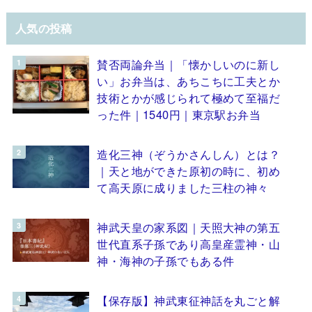
人気の投稿
賛否両論弁当｜「懐かしいのに新し
い」お弁当は、あちこちに工夫とか
技術とかが感じられて極めて至福だ
った件｜1540円｜東京駅お弁当
造化三神（ぞうかさんしん）とは？
｜天と地ができた原初の時に、初め
て高天原に成りました三柱の神々
神武天皇の家系図｜天照大神の第五
世代直系子孫であり高皇産霊神・山
神・海神の子孫でもある件
【保存版】神武東征神話を丸ごと解