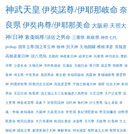
神武天皇
伊奘諾尊/伊耶那岐命
奈
良県
伊奘冉尊/伊耶那美命
大阪府
天照大
神/日神
素戔嗚尊/須佐之男命
三重県
島根県
神世七代
pickup
国常立尊/国之常立神
独神
別天神
天地開闢
椎根津彦
長髄彦
高御産巣日神
頭八咫烏
京都府
神産巣日神
経津主神
兵庫県
神功皇后
豊斟
渟尊
少彦名命
大物主神
市杵島姫命
五瀬命
天穂日命
香川県
面足尊
惶根尊
保
食神
埼玉県
中筒男命
底筒男命
東京都
奇稲田姫命
高龗神
青橿城根尊
豊雲野
神
軻遇突智尊
阿夜訶志古泥神
高皇彦霊尊
宇迦之御魂大神
弟猾
住吉大神
表筒
男命
天忍日命
鳥取県
清之湯山主三名狭漏彦八島野命
大苫辺尊
大戸之道尊
泥
土煑尊
神皇産霊尊
高倉下
於母陀流神
活杙神
角杙神
沙土煑尊
塩土老翁
幸
魂・奇魂
倉稲魂命
大歳神
久延毘古命
常世国
多紀理毘賣命
野見宿禰命
須勢理
毘賣命
蚶貝比賣命
大穴牟遲神
蛤貝比賣命
沫蕩尊
天万尊
天鏡尊
白兎神
大土
御祖神
国底立尊
家津美御子大神
事解男命
明光浦霊
熊野速玉大神
熊野夫須美