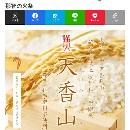
那智の火祭
ポスト
シェア
はてブ
送る
Pocket
リンク