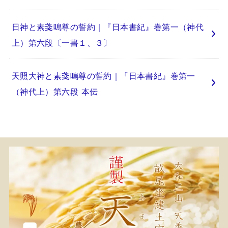
日神と素戔嗚尊の誓約｜『日本書紀』巻第一（神代
上）第六段〔一書１、３〕
天照大神と素戔嗚尊の誓約｜『日本書紀』巻第一
（神代上）第六段 本伝