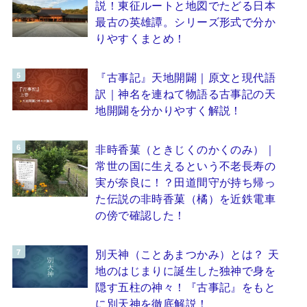
説！東征ルートと地図でたどる日本
最古の英雄譚。シリーズ形式で分か
りやすくまとめ！
『古事記』天地開闢｜原文と現代語
訳｜神名を連ねて物語る古事記の天
地開闢を分かりやすく解説！
非時香菓（ときじくのかくのみ）｜
常世の国に生えるという不老長寿の
実が奈良に！？田道間守が持ち帰っ
た伝説の非時香菓（橘）を近鉄電車
の傍で確認した！
別天神（ことあまつかみ）とは？ 天
地のはじまりに誕生した独神で身を
隠す五柱の神々！『古事記』をもと
に別天神を徹底解説！