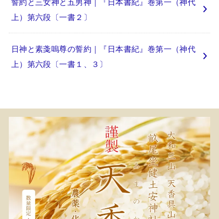
誓約と三女神と五男神｜『日本書紀』巻第一（神代
上）第六段〔一書２〕
日神と素戔嗚尊の誓約｜『日本書紀』巻第一（神代
上）第六段〔一書１、３〕