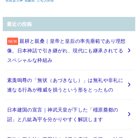
佐田彦大神
稲飯命
三毛入野命
最近の投稿
親耕と親桑｜皇帝と皇后の率先垂範であり理想
像。日本神話で引き継がれ、現代にも継承されてる
スペシャルな枠組み
素戔嗚尊の「無状（あづきなし）」は無礼や非礼に
連なる行為が権威を損うという形をとったもの
日本建国の宣言｜神武天皇が下した「橿原奠都の
詔」と八紘為宇を分かりやすく解説します