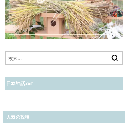
検
索:
日本神話.com
人気の投稿