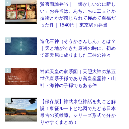
賛否両論弁当｜「懐かしいのに新し
い」お弁当は、あちこちに工夫とか
技術とかが感じられて極めて至福だ
った件｜1540円｜東京駅お弁当
造化三神（ぞうかさんしん）とは？
｜天と地ができた原初の時に、初め
て高天原に成りました三柱の神々
神武天皇の家系図｜天照大神の第五
世代直系子孫であり高皇産霊神・山
神・海神の子孫でもある件
【保存版】神武東征神話を丸ごと解
説！東征ルートと地図でたどる日本
最古の英雄譚。シリーズ形式で分か
りやすくまとめ！