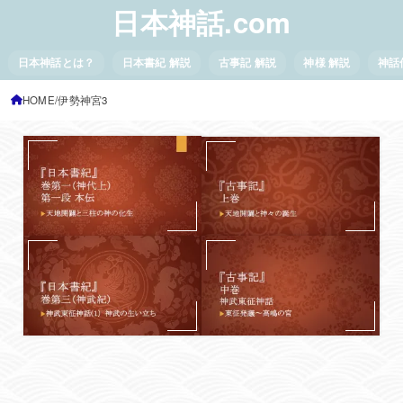
日本神話.com
日本神話とは？
日本書紀 解説
古事記 解説
神様 解説
神話
HOME
伊勢神宮3