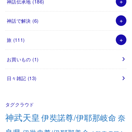
神話伝承地
(186)
神話で解決
(6)
旅
(111)
お買いもの
(1)
日々雑記
(13)
タグクラウド
神武天皇
伊奘諾尊/伊耶那岐命
奈