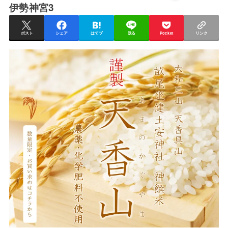
伊勢神宮3
ポスト
シェア
はてブ
送る
Pocket
リンク