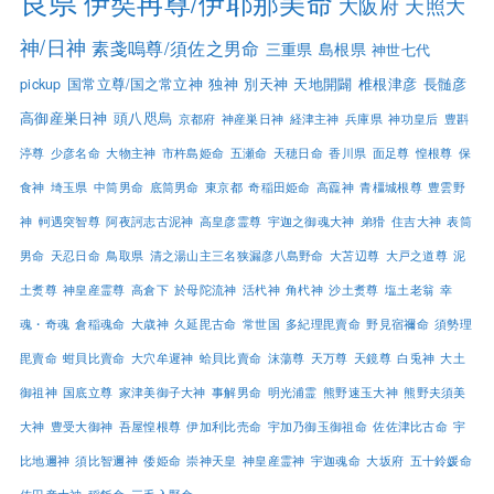
良県
伊奘冉尊/伊耶那美命
大阪府
天照大
神/日神
素戔嗚尊/須佐之男命
三重県
島根県
神世七代
pickup
国常立尊/国之常立神
独神
別天神
天地開闢
椎根津彦
長髄彦
高御産巣日神
頭八咫烏
京都府
神産巣日神
経津主神
兵庫県
神功皇后
豊斟
渟尊
少彦名命
大物主神
市杵島姫命
五瀬命
天穂日命
香川県
面足尊
惶根尊
保
食神
埼玉県
中筒男命
底筒男命
東京都
奇稲田姫命
高龗神
青橿城根尊
豊雲野
神
軻遇突智尊
阿夜訶志古泥神
高皇彦霊尊
宇迦之御魂大神
弟猾
住吉大神
表筒
男命
天忍日命
鳥取県
清之湯山主三名狭漏彦八島野命
大苫辺尊
大戸之道尊
泥
土煑尊
神皇産霊尊
高倉下
於母陀流神
活杙神
角杙神
沙土煑尊
塩土老翁
幸
魂・奇魂
倉稲魂命
大歳神
久延毘古命
常世国
多紀理毘賣命
野見宿禰命
須勢理
毘賣命
蚶貝比賣命
大穴牟遲神
蛤貝比賣命
沫蕩尊
天万尊
天鏡尊
白兎神
大土
御祖神
国底立尊
家津美御子大神
事解男命
明光浦霊
熊野速玉大神
熊野夫須美
大神
豊受大御神
吾屋惶根尊
伊加利比売命
宇加乃御玉御祖命
佐佐津比古命
宇
比地邇神
須比智邇神
倭姫命
崇神天皇
神皇産霊神
宇迦魂命
大坂府
五十鈴媛命