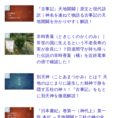
『古事記』天地開闢｜原文と現代語
訳｜神名を連ねて物語る古事記の天
地開闢を分かりやすく解説！
非時香菓（ときじくのかくのみ）｜
常世の国に生えるという不老長寿の
実が奈良に！？田道間守が持ち帰っ
た伝説の非時香菓（橘）を近鉄電車
の傍で確認した！
別天神（ことあまつかみ）とは？ 天
地のはじまりに誕生した独神で身を
隠す五柱の神々！『古事記』をもと
に別天神を徹底解説！
『日本書紀』巻第一（神代上）第一
段 本伝 ～天地開闢と三柱の神の化