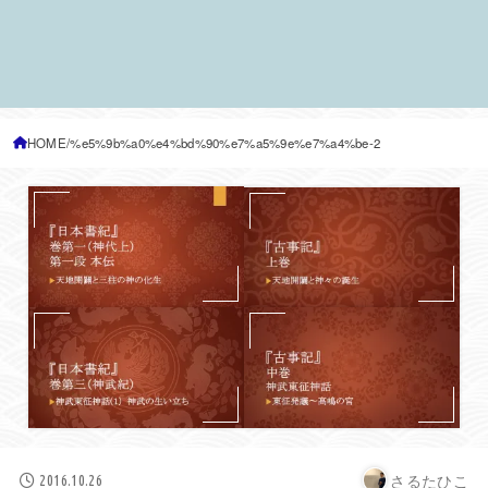
HOME
%e5%9b%a0%e4%bd%90%e7%a5%9e%e7%a4%be-2
さるたひこ
2016.10.26