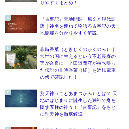
りやすくまとめ！
『古事記』天地開闢｜原文と現代語
訳｜神名を連ねて物語る古事記の天
地開闢を分かりやすく解説！
非時香菓（ときじくのかくのみ）｜
常世の国に生えるという不老長寿の
実が奈良に！？田道間守が持ち帰っ
た伝説の非時香菓（橘）を近鉄電車
の傍で確認した！
別天神（ことあまつかみ）とは？ 天
地のはじまりに誕生した独神で身を
隠す五柱の神々！『古事記』をもと
に別天神を徹底解説！