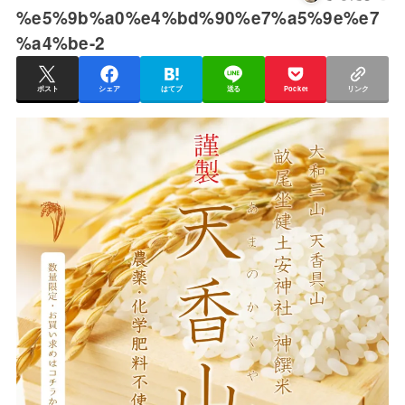
%e5%9b%a0%e4%bd%90%e7%a5%9e%e7
%a4%be-2
ポスト
シェア
はてブ
送る
Pocket
リンク