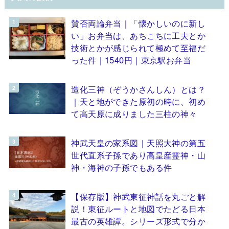
賛否両論弁当｜「懐かしいのに新し
い」お弁当は、あちこちに工夫とか
技術とかが感じられて極めて至福だ
った件｜1540円｜東京駅お弁当
造化三神（ぞうかさんしん）とは？
｜天と地ができた原初の時に、初め
て高天原に成りました三柱の神々
神武天皇の家系図｜天照大神の第五
世代直系子孫であり高皇産霊神・山
神・海神の子孫でもある件
【保存版】神武東征神話を丸ごと解
説！東征ルートと地図でたどる日本
最古の英雄譚。シリーズ形式で分か