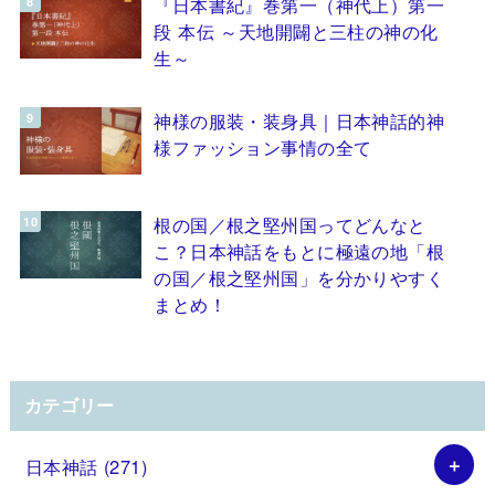
『日本書紀』巻第一（神代上）第一
段 本伝 ～天地開闢と三柱の神の化
生～
神様の服装・装身具｜日本神話的神
様ファッション事情の全て
根の国／根之堅州国ってどんなと
こ？日本神話をもとに極遠の地「根
の国／根之堅州国」を分かりやすく
まとめ！
カテゴリー
日本神話
(271)