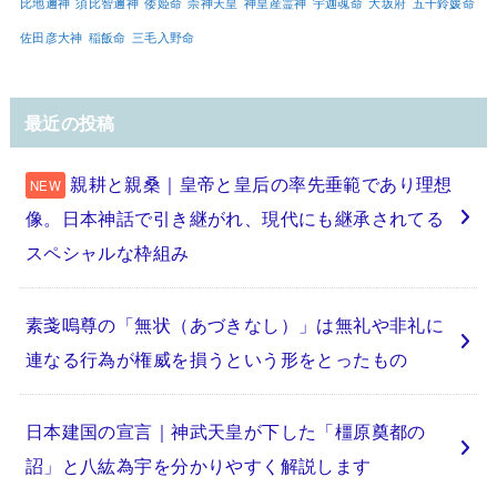
比地邇神
須比智邇神
倭姫命
崇神天皇
神皇産霊神
宇迦魂命
大坂府
五十鈴媛命
佐田彦大神
稲飯命
三毛入野命
最近の投稿
親耕と親桑｜皇帝と皇后の率先垂範であり理想
像。日本神話で引き継がれ、現代にも継承されてる
スペシャルな枠組み
素戔嗚尊の「無状（あづきなし）」は無礼や非礼に
連なる行為が権威を損うという形をとったもの
日本建国の宣言｜神武天皇が下した「橿原奠都の
詔」と八紘為宇を分かりやすく解説します