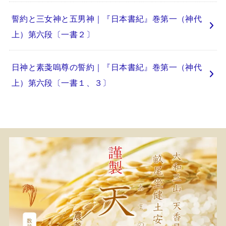
誓約と三女神と五男神｜『日本書紀』巻第一（神代
上）第六段〔一書２〕
日神と素戔嗚尊の誓約｜『日本書紀』巻第一（神代
上）第六段〔一書１、３〕