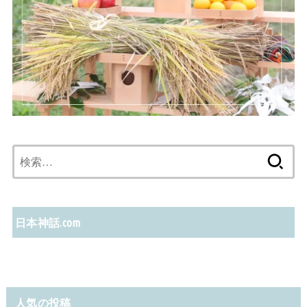
検
索:
日本神話.com
人気の投稿