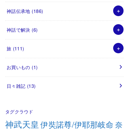
神話伝承地
(186)
神話で解決
(6)
旅
(111)
お買いもの
(1)
日々雑記
(13)
タグクラウド
神武天皇
伊奘諾尊/伊耶那岐命
奈