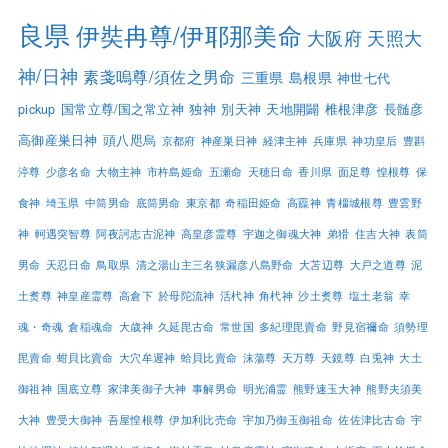
良県
伊奘冉尊/伊耶那美命
大阪府
天照大
神/日神
素戔嗚尊/須佐之男命
三重県
島根県
神世七代
pickup
国常立尊/国之常立神
独神
別天神
天地開闢
椎根津彦
長髄彦
高御産巣日神
頭八咫烏
京都府
神産巣日神
経津主神
兵庫県
神功皇后
豊斟
渟尊
少彦名命
大物主神
市杵島姫命
五瀬命
天穂日命
香川県
面足尊
惶根尊
保
食神
埼玉県
中筒男命
底筒男命
東京都
奇稲田姫命
高龗神
青橿城根尊
豊雲野
神
軻遇突智尊
阿夜訶志古泥神
高皇彦霊尊
宇迦之御魂大神
弟猾
住吉大神
表筒
男命
天忍日命
鳥取県
清之湯山主三名狭漏彦八島野命
大苫辺尊
大戸之道尊
泥
土煑尊
神皇産霊尊
高倉下
於母陀流神
活杙神
角杙神
沙土煑尊
塩土老翁
幸
魂・奇魂
倉稲魂命
大歳神
久延毘古命
常世国
多紀理毘賣命
野見宿禰命
須勢理
毘賣命
蚶貝比賣命
大穴牟遲神
蛤貝比賣命
沫蕩尊
天万尊
天鏡尊
白兎神
大土
御祖神
国底立尊
家津美御子大神
事解男命
明光浦霊
熊野速玉大神
熊野夫須美
大神
豊受大御神
吾屋惶根尊
伊加利比売命
宇加乃御玉御祖命
佐佐津比古命
宇