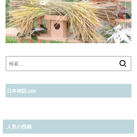
検
索:
日本神話.com
人気の投稿