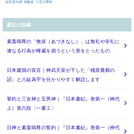
佐田彦大神
稲飯命
三毛入野命
最近の投稿
素戔嗚尊の「無状（あづきなし）」は無礼や非礼に
連なる行為が権威を損うという形をとったもの
日本建国の宣言｜神武天皇が下した「橿原奠都の
詔」と八紘為宇を分かりやすく解説します
誓約と三女神と五男神｜『日本書紀』巻第一（神代
上）第六段〔一書２〕
日神と素戔嗚尊の誓約｜『日本書紀』巻第一（神代