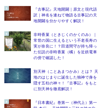
『古事記』天地開闢｜原文と現代語
訳｜神名を連ねて物語る古事記の天
地開闢を分かりやすく解説！
非時香菓（ときじくのかくのみ）｜
常世の国に生えるという不老長寿の
実が奈良に！？田道間守が持ち帰っ
た伝説の非時香菓（橘）を近鉄電車
の傍で確認した！
別天神（ことあまつかみ）とは？ 天
地のはじまりに誕生した独神で身を
隠す五柱の神々！『古事記』をもと
に別天神を徹底解説！
『日本書紀』巻第一（神代上）第一
段 本伝 ～天地開闢と三柱の神の化