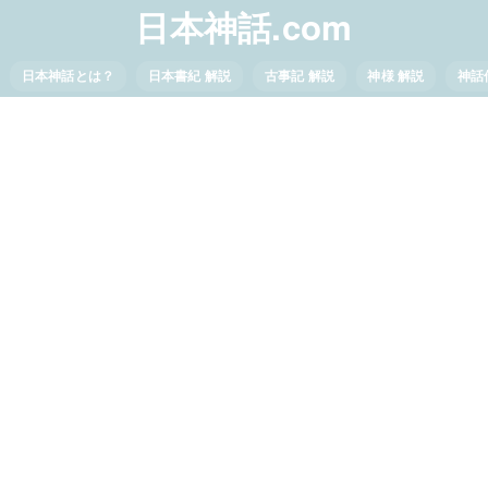
日本神話.com
日本神話とは？
日本書紀 解説
古事記 解説
神様 解説
神話