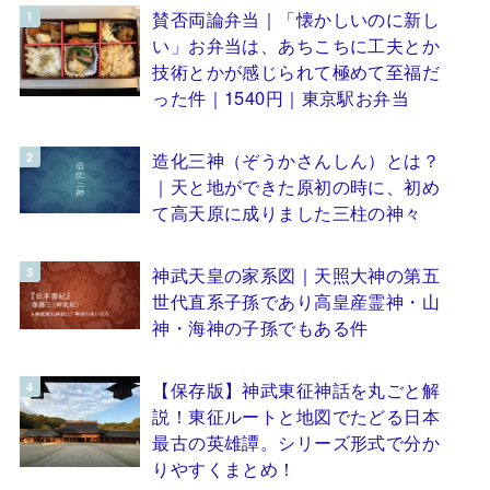
賛否両論弁当｜「懐かしいのに新し
い」お弁当は、あちこちに工夫とか
技術とかが感じられて極めて至福だ
った件｜1540円｜東京駅お弁当
造化三神（ぞうかさんしん）とは？
｜天と地ができた原初の時に、初め
て高天原に成りました三柱の神々
神武天皇の家系図｜天照大神の第五
世代直系子孫であり高皇産霊神・山
神・海神の子孫でもある件
【保存版】神武東征神話を丸ごと解
説！東征ルートと地図でたどる日本
最古の英雄譚。シリーズ形式で分か
りやすくまとめ！