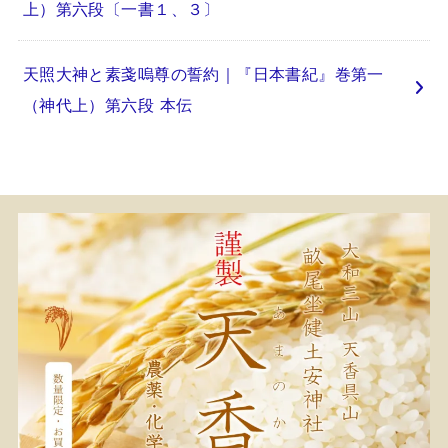
上）第六段〔一書１、３〕
天照大神と素戔嗚尊の誓約｜『日本書紀』巻第一
（神代上）第六段 本伝