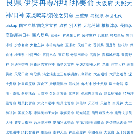
良県
伊奘冉尊/伊耶那美命
大阪府
天照大
神/日神
素戔嗚尊/須佐之男命
三重県
島根県
神世七代
pickup
国常立尊/国之常立神
独神
別天神
天地開闢
椎根津彦
長髄彦
高御産巣日神
頭八咫烏
京都府
神産巣日神
経津主神
兵庫県
神功皇后
豊斟
渟尊
少彦名命
大物主神
市杵島姫命
五瀬命
天穂日命
香川県
面足尊
惶根尊
保
食神
埼玉県
中筒男命
底筒男命
東京都
奇稲田姫命
高龗神
青橿城根尊
豊雲野
神
軻遇突智尊
阿夜訶志古泥神
高皇彦霊尊
宇迦之御魂大神
弟猾
住吉大神
表筒
男命
天忍日命
鳥取県
清之湯山主三名狭漏彦八島野命
大苫辺尊
大戸之道尊
泥
土煑尊
神皇産霊尊
高倉下
於母陀流神
活杙神
角杙神
沙土煑尊
塩土老翁
幸
魂・奇魂
倉稲魂命
大歳神
久延毘古命
常世国
多紀理毘賣命
野見宿禰命
須勢理
毘賣命
蚶貝比賣命
大穴牟遲神
蛤貝比賣命
沫蕩尊
天万尊
天鏡尊
白兎神
大土
御祖神
国底立尊
家津美御子大神
事解男命
明光浦霊
熊野速玉大神
熊野夫須美
大神
豊受大御神
吾屋惶根尊
伊加利比売命
宇加乃御玉御祖命
佐佐津比古命
宇
比地邇神
須比智邇神
倭姫命
崇神天皇
神皇産霊神
宇迦魂命
大坂府
五十鈴媛命