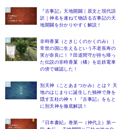
『古事記』天地開闢｜原文と現代語
訳｜神名を連ねて物語る古事記の天
地開闢を分かりやすく解説！
非時香菓（ときじくのかくのみ）｜
常世の国に生えるという不老長寿の
実が奈良に！？田道間守が持ち帰っ
た伝説の非時香菓（橘）を近鉄電車
の傍で確認した！
別天神（ことあまつかみ）とは？ 天
地のはじまりに誕生した独神で身を
隠す五柱の神々！『古事記』をもと
に別天神を徹底解説！
『日本書紀』巻第一（神代上）第一
段 本伝 ～天地開闢と三柱の神の化