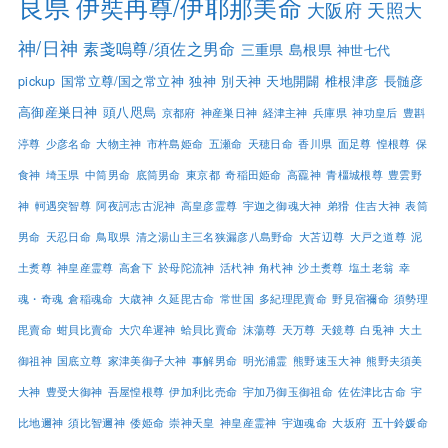
良県
伊奘冉尊/伊耶那美命
大阪府
天照大
神/日神
素戔嗚尊/須佐之男命
三重県
島根県
神世七代
pickup
国常立尊/国之常立神
独神
別天神
天地開闢
椎根津彦
長髄彦
高御産巣日神
頭八咫烏
京都府
神産巣日神
経津主神
兵庫県
神功皇后
豊斟
渟尊
少彦名命
大物主神
市杵島姫命
五瀬命
天穂日命
香川県
面足尊
惶根尊
保
食神
埼玉県
中筒男命
底筒男命
東京都
奇稲田姫命
高龗神
青橿城根尊
豊雲野
神
軻遇突智尊
阿夜訶志古泥神
高皇彦霊尊
宇迦之御魂大神
弟猾
住吉大神
表筒
男命
天忍日命
鳥取県
清之湯山主三名狭漏彦八島野命
大苫辺尊
大戸之道尊
泥
土煑尊
神皇産霊尊
高倉下
於母陀流神
活杙神
角杙神
沙土煑尊
塩土老翁
幸
魂・奇魂
倉稲魂命
大歳神
久延毘古命
常世国
多紀理毘賣命
野見宿禰命
須勢理
毘賣命
蚶貝比賣命
大穴牟遲神
蛤貝比賣命
沫蕩尊
天万尊
天鏡尊
白兎神
大土
御祖神
国底立尊
家津美御子大神
事解男命
明光浦霊
熊野速玉大神
熊野夫須美
大神
豊受大御神
吾屋惶根尊
伊加利比売命
宇加乃御玉御祖命
佐佐津比古命
宇
比地邇神
須比智邇神
倭姫命
崇神天皇
神皇産霊神
宇迦魂命
大坂府
五十鈴媛命