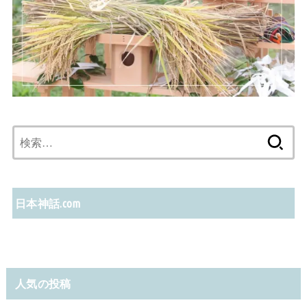
検
索:
日本神話.com
人気の投稿