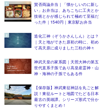
賛否両論弁当｜「懐かしいのに新し
い」お弁当は、あちこちに工夫とか
技術とかが感じられて極めて至福だ
った件｜1540円｜東京駅お弁当
造化三神（ぞうかさんしん）とは？
｜天と地ができた原初の時に、初め
て高天原に成りました三柱の神々
神武天皇の家系図｜天照大神の第五
世代直系子孫であり高皇産霊神・山
神・海神の子孫でもある件
【保存版】神武東征神話を丸ごと解
説！東征ルートと地図でたどる日本
最古の英雄譚。シリーズ形式で分か
りやすくまとめ！