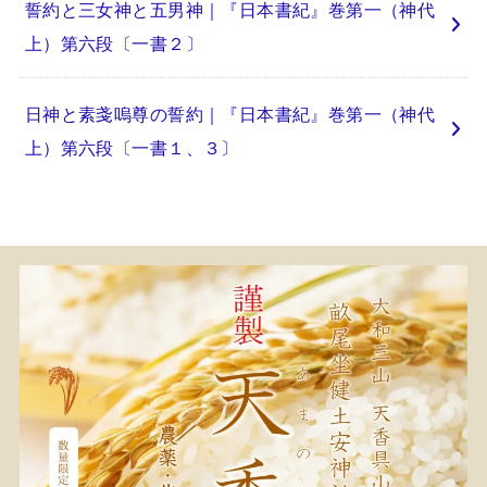
誓約と三女神と五男神｜『日本書紀』巻第一（神代
上）第六段〔一書２〕
日神と素戔嗚尊の誓約｜『日本書紀』巻第一（神代
上）第六段〔一書１、３〕