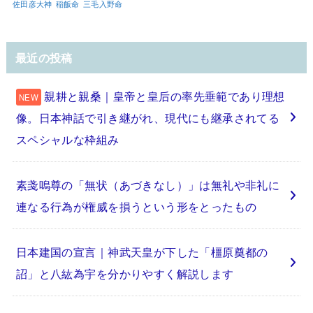
佐田彦大神
稲飯命
三毛入野命
最近の投稿
親耕と親桑｜皇帝と皇后の率先垂範であり理想
像。日本神話で引き継がれ、現代にも継承されてる
スペシャルな枠組み
素戔嗚尊の「無状（あづきなし）」は無礼や非礼に
連なる行為が権威を損うという形をとったもの
日本建国の宣言｜神武天皇が下した「橿原奠都の
詔」と八紘為宇を分かりやすく解説します