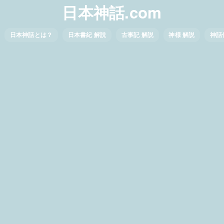
日本神話.com
日本神話とは？
日本書紀 解説
古事記 解説
神様 解説
神話