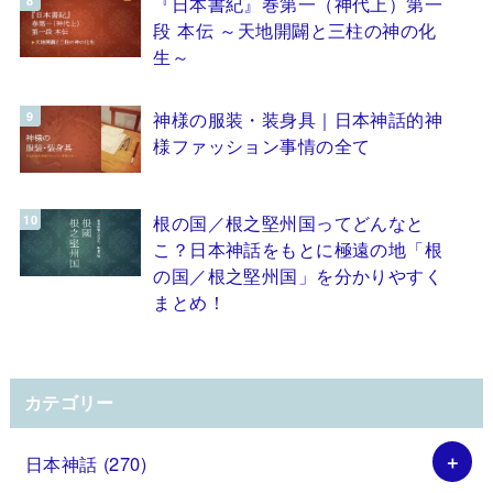
『日本書紀』巻第一（神代上）第一
段 本伝 ～天地開闢と三柱の神の化
生～
神様の服装・装身具｜日本神話的神
様ファッション事情の全て
根の国／根之堅州国ってどんなと
こ？日本神話をもとに極遠の地「根
の国／根之堅州国」を分かりやすく
まとめ！
カテゴリー
日本神話
(270)