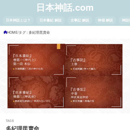
日本神話.com
日本神話とは？
日本書紀 解説
古事記 解説
神様 解説
神話
HOME
タグ : 多紀理毘賣命
多紀理毘賣命