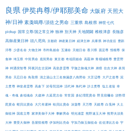
良県
伊奘冉尊/伊耶那美命
大阪府
天照大
神/日神
素戔嗚尊/須佐之男命
三重県
島根県
神世七代
pickup
国常立尊/国之常立神
独神
別天神
天地開闢
椎根津彦
長髄彦
高御産巣日神
頭八咫烏
京都府
神産巣日神
経津主神
兵庫県
神功皇后
豊斟
渟尊
少彦名命
大物主神
市杵島姫命
五瀬命
天穂日命
香川県
面足尊
惶根尊
保
食神
埼玉県
中筒男命
底筒男命
東京都
奇稲田姫命
高龗神
青橿城根尊
豊雲野
神
軻遇突智尊
阿夜訶志古泥神
高皇彦霊尊
宇迦之御魂大神
弟猾
住吉大神
表筒
男命
天忍日命
鳥取県
清之湯山主三名狭漏彦八島野命
大苫辺尊
大戸之道尊
泥
土煑尊
神皇産霊尊
高倉下
於母陀流神
活杙神
角杙神
沙土煑尊
塩土老翁
幸
魂・奇魂
倉稲魂命
大歳神
久延毘古命
常世国
多紀理毘賣命
野見宿禰命
須勢理
毘賣命
蚶貝比賣命
大穴牟遲神
蛤貝比賣命
沫蕩尊
天万尊
天鏡尊
白兎神
大土
御祖神
国底立尊
家津美御子大神
事解男命
明光浦霊
熊野速玉大神
熊野夫須美
大神
豊受大御神
吾屋惶根尊
伊加利比売命
宇加乃御玉御祖命
佐佐津比古命
宇