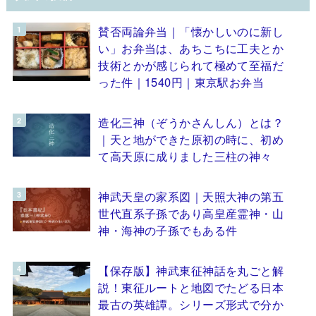
賛否両論弁当｜「懐かしいのに新し
い」お弁当は、あちこちに工夫とか
技術とかが感じられて極めて至福だ
った件｜1540円｜東京駅お弁当
造化三神（ぞうかさんしん）とは？
｜天と地ができた原初の時に、初め
て高天原に成りました三柱の神々
神武天皇の家系図｜天照大神の第五
世代直系子孫であり高皇産霊神・山
神・海神の子孫でもある件
【保存版】神武東征神話を丸ごと解
説！東征ルートと地図でたどる日本
最古の英雄譚。シリーズ形式で分か