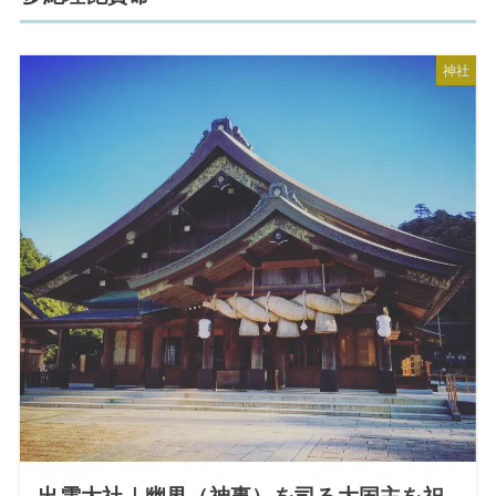
神社
出雲大社｜幽界（神事）を司る大国主を祀