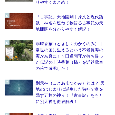
りやすくまとめ！
『古事記』天地開闢｜原文と現代語
訳｜神名を連ねて物語る古事記の天
地開闢を分かりやすく解説！
非時香菓（ときじくのかくのみ）｜
常世の国に生えるという不老長寿の
実が奈良に！？田道間守が持ち帰っ
た伝説の非時香菓（橘）を近鉄電車
の傍で確認した！
別天神（ことあまつかみ）とは？ 天
地のはじまりに誕生した独神で身を
隠す五柱の神々！『古事記』をもと
に別天神を徹底解説！