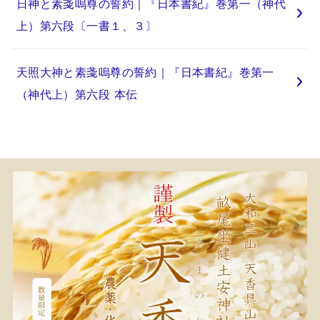
日神と素戔嗚尊の誓約｜『日本書紀』巻第一（神代
上）第六段〔一書１、３〕
天照大神と素戔嗚尊の誓約｜『日本書紀』巻第一
（神代上）第六段 本伝