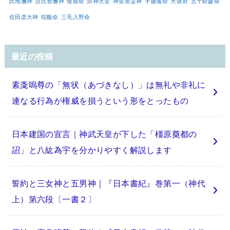
比地邇神
須比智邇神
倭姫命
崇神天皇
神皇産霊神
宇迦魂命
大坂府
五十鈴媛命
佐田彦大神
稲飯命
三毛入野命
最近の投稿
素戔嗚尊の「無状（あづきなし）」は無礼や非礼に
連なる行為が権威を損うという形をとったもの
日本建国の宣言｜神武天皇が下した「橿原奠都の
詔」と八紘為宇を分かりやすく解説します
誓約と三女神と五男神｜『日本書紀』巻第一（神代
上）第六段〔一書２〕