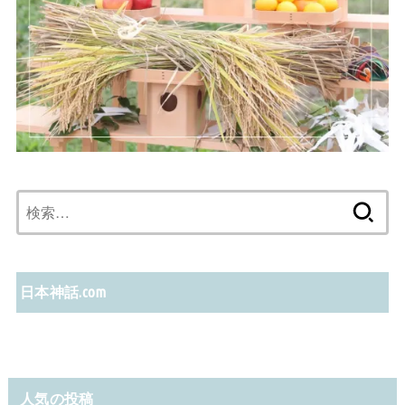
検
索:
日本神話.com
人気の投稿