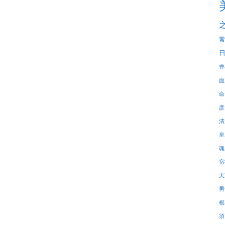
豊
面
命
彦
清
皇
魂
宿
天
男
根
須