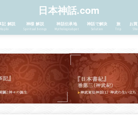
日本神話.com
事記 解説
神様 解説
神話伝承地
神話で解決
旅
お買
Kojiki
Spiritual beings
Mythologicalspot
Solution
Trip
Sho