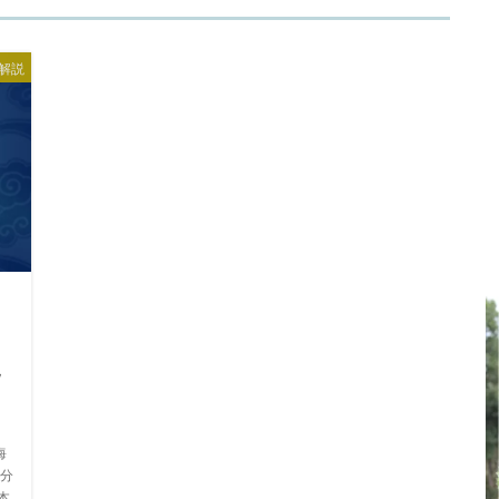
解説
中
っ
見
海
分
本