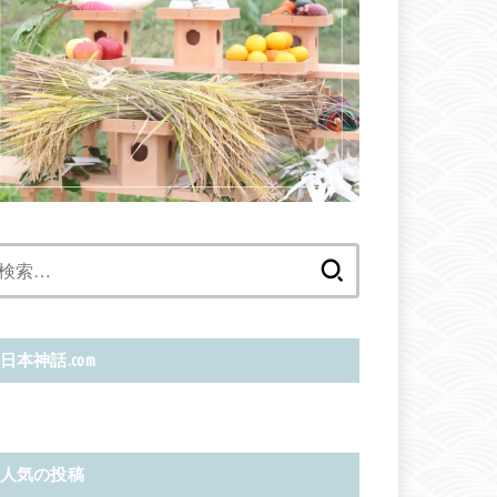
検
索:
日本神話.com
人気の投稿