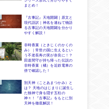
まとめ！
『古事記』天地開闢｜原文と
現代語訳｜神名を連ねて物語
る古事記の天地開闢を分かり
やすく解説！
非時香菓（ときじくのかくの
み）｜常世の国に生えるとい
う不老長寿の実が奈良に！？
田道間守が持ち帰った伝説の
非時香菓（橘）を近鉄電車の
傍で確認した！
別天神（ことあまつかみ）と
は？ 天地のはじまりに誕生し
た独神で身を隠す五柱の
神々！『古事記』をもとに別
天神を徹底解説！