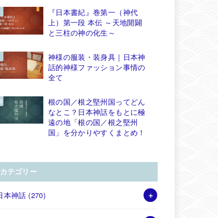
『日本書紀』巻第一（神代
上）第一段 本伝 ～天地開闢
と三柱の神の化生～
神様の服装・装身具｜日本神
話的神様ファッション事情の
全て
根の国／根之堅州国ってどん
なとこ？日本神話をもとに極
遠の地「根の国／根之堅州
国」を分かりやすくまとめ！
カテゴリー
日本神話
(270)