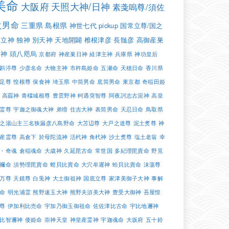
美命
大阪府
天照大神/日神
素戔嗚尊/須佐
之男命
三重県
島根県
神世七代
pickup
国常立尊/国之
常立神
独神
別天神
天地開闢
椎根津彦
長髄彦
高御産巣
日神
頭八咫烏
京都府
神産巣日神
経津主神
兵庫県
神功皇后
斟渟尊
少彦名命
大物主神
市杵島姫命
五瀬命
天穂日命
香川県
足尊
惶根尊
保食神
埼玉県
中筒男命
底筒男命
東京都
奇稲田姫
高龗神
青橿城根尊
豊雲野神
軻遇突智尊
阿夜訶志古泥神
高皇
霊尊
宇迦之御魂大神
弟猾
住吉大神
表筒男命
天忍日命
鳥取県
之湯山主三名狭漏彦八島野命
大苫辺尊
大戸之道尊
泥土煑尊
神
産霊尊
高倉下
於母陀流神
活杙神
角杙神
沙土煑尊
塩土老翁
幸
・奇魂
倉稲魂命
大歳神
久延毘古命
常世国
多紀理毘賣命
野見
禰命
須勢理毘賣命
蚶貝比賣命
大穴牟遲神
蛤貝比賣命
沫蕩尊
万尊
天鏡尊
白兎神
大土御祖神
国底立尊
家津美御子大神
事解
命
明光浦霊
熊野速玉大神
熊野夫須美大神
豊受大御神
吾屋惶
尊
伊加利比売命
宇加乃御玉御祖命
佐佐津比古命
宇比地邇神
比智邇神
倭姫命
崇神天皇
神皇産霊神
宇迦魂命
大坂府
五十鈴