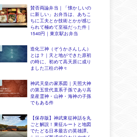
賛否両論弁当｜「懐かしいの
に新しい」お弁当は、あちこ
ちに工夫とか技術とかが感じ
られて極めて至福だった件｜
1540円｜東京駅お弁当
造化三神（ぞうかさんしん）
とは？｜天と地ができた原初
の時に、初めて高天原に成り
ました三柱の神々
神武天皇の家系図｜天照大神
の第五世代直系子孫であり高
皇産霊神・山神・海神の子孫
でもある件
【保存版】神武東征神話を丸
ごと解説！東征ルートと地図
でたどる日本最古の英雄譚。
シリーズ形式で分かりやすく