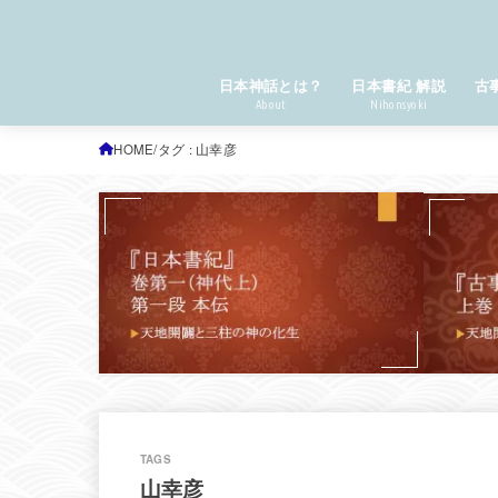
日本神話とは？
日本書紀 解説
古
About
Nihonsyoki
HOME
タグ : 山幸彦
山幸彦