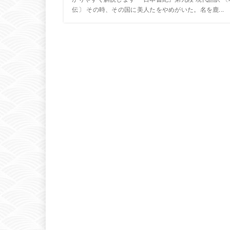
伝〕 その時、その国に美人たをやめがいた。名を鹿...