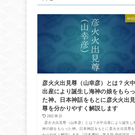
神様
彦火火出見尊（山幸彦）とは？火
出産により誕生し海神の娘をもら
た神。日本神話をもとに彦火火出
尊を分かりやすく解説します
2022.08.22
彦火火出見尊（山幸彦）とは？火中出産により誕生し
神の娘をもらった神。日本神話をもとに彦火火出見尊を
かりやすく解説します 『日本書紀』第九段 現代語訳 〔