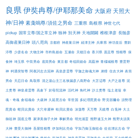
良県
伊奘冉尊/伊耶那美命
大阪府
天照大
神/日神
素戔嗚尊/須佐之男命
三重県
島根県
神世七代
pickup
国常立尊/国之常立神
独神
別天神
天地開闢
椎根津彦
長髄彦
高御産巣日神
頭八咫烏
京都府
神産巣日神
経津主神
兵庫県
神功皇后
豊斟
渟尊
少彦名命
大物主神
市杵島姫命
五瀬命
天穂日命
香川県
面足尊
惶根尊
保
食神
埼玉県
中筒男命
底筒男命
東京都
奇稲田姫命
高龗神
青橿城根尊
豊雲野
神
軻遇突智尊
阿夜訶志古泥神
高皇彦霊尊
宇迦之御魂大神
弟猾
住吉大神
表筒
男命
天忍日命
鳥取県
清之湯山主三名狭漏彦八島野命
大苫辺尊
大戸之道尊
泥
土煑尊
神皇産霊尊
高倉下
於母陀流神
活杙神
角杙神
沙土煑尊
塩土老翁
幸
魂・奇魂
倉稲魂命
大歳神
久延毘古命
常世国
多紀理毘賣命
野見宿禰命
須勢理
毘賣命
蚶貝比賣命
大穴牟遲神
蛤貝比賣命
沫蕩尊
天万尊
天鏡尊
白兎神
大土
御祖神
国底立尊
家津美御子大神
事解男命
明光浦霊
熊野速玉大神
熊野夫須美
大神
豊受大御神
吾屋惶根尊
伊加利比売命
宇加乃御玉御祖命
佐佐津比古命
宇
比地邇神
須比智邇神
倭姫命
崇神天皇
神皇産霊神
宇迦魂命
大坂府
五十鈴媛命