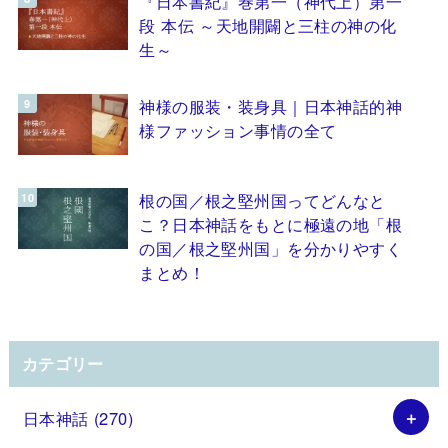
『日本書紀』巻第一（神代上）第一
段 本伝 ～天地開闢と三柱の神の化
生～
神様の服装・装身具｜日本神話的神
様ファッション事情の全て
根の国／根之堅州国ってどんなと
こ？日本神話をもとに極遠の地「根
の国／根之堅州国」を分かりやすく
まとめ！
カテゴリー
日本神話
(270)