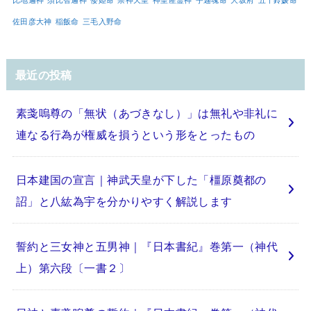
佐田彦大神
稲飯命
三毛入野命
最近の投稿
素戔嗚尊の「無状（あづきなし）」は無礼や非礼に
連なる行為が権威を損うという形をとったもの
日本建国の宣言｜神武天皇が下した「橿原奠都の
詔」と八紘為宇を分かりやすく解説します
誓約と三女神と五男神｜『日本書紀』巻第一（神代
上）第六段〔一書２〕