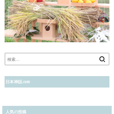
検
索:
日本神話.com
人気の投稿