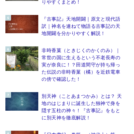
りやすくまとめ！
『古事記』天地開闢｜原文と現代語
訳｜神名を連ねて物語る古事記の天
地開闢を分かりやすく解説！
非時香菓（ときじくのかくのみ）｜
常世の国に生えるという不老長寿の
実が奈良に！？田道間守が持ち帰っ
た伝説の非時香菓（橘）を近鉄電車
の傍で確認した！
別天神（ことあまつかみ）とは？ 天
地のはじまりに誕生した独神で身を
隠す五柱の神々！『古事記』をもと
に別天神を徹底解説！