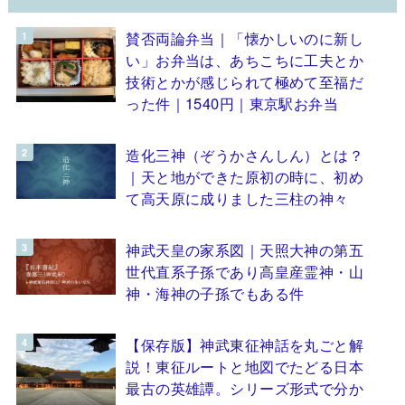
賛否両論弁当｜「懐かしいのに新し
い」お弁当は、あちこちに工夫とか
技術とかが感じられて極めて至福だ
った件｜1540円｜東京駅お弁当
造化三神（ぞうかさんしん）とは？
｜天と地ができた原初の時に、初め
て高天原に成りました三柱の神々
神武天皇の家系図｜天照大神の第五
世代直系子孫であり高皇産霊神・山
神・海神の子孫でもある件
【保存版】神武東征神話を丸ごと解
説！東征ルートと地図でたどる日本
最古の英雄譚。シリーズ形式で分か