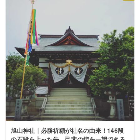
旭山神社｜必勝祈願が社名の由来！146段
の石段を上った先、己斐の街を一望できる