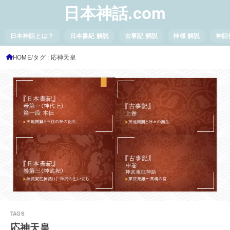
日本神話.com
日本神話とは？
日本書紀 解説
古事記 解説
神様 解説
神話
HOME
タグ : 応神天皇
応神天皇