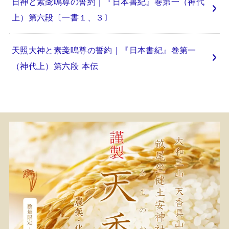
日神と素戔嗚尊の誓約｜『日本書紀』巻第一（神代
上）第六段〔一書１、３〕
天照大神と素戔嗚尊の誓約｜『日本書紀』巻第一
（神代上）第六段 本伝