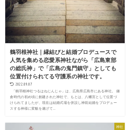
鶴羽根神社｜縁結びと結婚プロデュースで
人気を集める恋愛系神社ながら「広島東部
の総氏神」で「広島の鬼門鎮守」としても
位置付けられてる守護系の神社です。
2022.09.07
「鶴羽根神社つるはねじんじゃ」は、広島県広島市にある神社。 鎌
倉時代の初め頃に創建された神社で、もとは、八幡宮として位置づ
けられてましたが、現在は結婚式場を併設し神前結婚をプロデュー
スする神様に変貌を遂げて...
神社