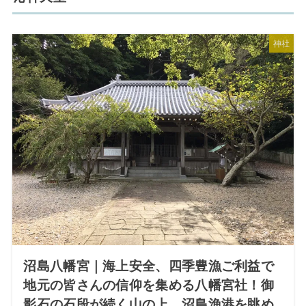
神社
沼島八幡宮｜海上安全、四季豊漁ご利益で
地元の皆さんの信仰を集める八幡宮社！御
影石の石段が続く山の上、沼島漁港を眺め