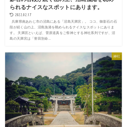
られるナイスなスポットにあります。
2022.02.17
兵庫県南あわじ市の沼島にある「沼島天満宮」。 ココ、御影石の石
段が続く山の上、沼島漁港を眺められるナイスなスポットにありま
す。 天満宮といえば、菅原道真をご祭神とする神社系列ですが、沼
島の天満宮は「誉田別命...
神社