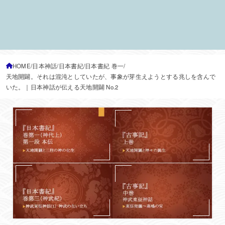
HOME
日本神話
日本書紀
日本書紀 巻一
天地開闢。それは混沌としていたが、事象が芽生えようとする兆しを含んで
いた。｜日本神話が伝える天地開闢 No.2