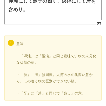
渾沌
にして
鶏子
の如く、
溟涬
にして
牙
を
含めり。
意味
・「渾沌」は「混沌」と同じ意味で、物の未分化
な状態の意。
・「溟」「涬」は同義。大河の水の奥深い意か
ら、ほの暗く物の区別ができない様。
・「牙」は「芽」と同じで「兆し」の意。