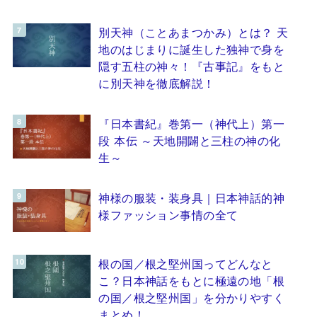
別天神（ことあまつかみ）とは？ 天
地のはじまりに誕生した独神で身を
隠す五柱の神々！『古事記』をもと
に別天神を徹底解説！
『日本書紀』巻第一（神代上）第一
段 本伝 ～天地開闢と三柱の神の化
生～
神様の服装・装身具｜日本神話的神
様ファッション事情の全て
根の国／根之堅州国ってどんなと
こ？日本神話をもとに極遠の地「根
の国／根之堅州国」を分かりやすく
まとめ！