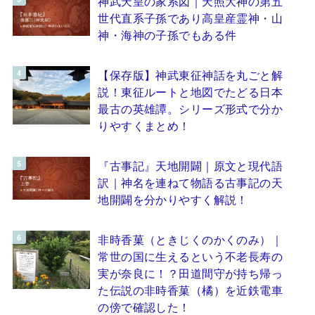
神武天皇の家系図｜天照大神の第五
世代直系子孫であり高皇産霊神・山
神・海神の子孫でもある件
【保存版】神武東征神話を丸ごと解
説！東征ルートと地図でたどる日本
最古の英雄譚。シリーズ形式で分か
りやすくまとめ！
『古事記』天地開闢｜原文と現代語
訳｜神名を連ねて物語る古事記の天
地開闢を分かりやすく解説！
非時香菓（ときじくのかくのみ）｜
常世の国に生えるという不老長寿の
実が奈良に！？田道間守が持ち帰っ
た伝説の非時香菓（橘）を近鉄電車
の傍で確認した！