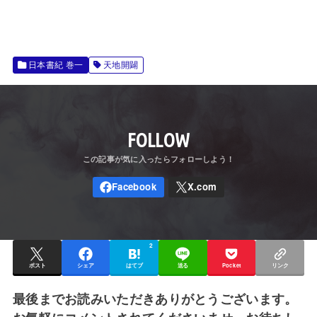
日本書紀 巻一
天地開闢
FOLLOW
2
ポスト
シェア
はてブ
送る
Pocket
リンク
最後までお読みいただきありがとうございます。