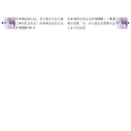
日本神話的には、天と地ができた後
日本神話が伝える天地開闢｜一番最
に神が生まれる｜日本神話が伝える
初の言葉「古」から始まる世界のは
天地開闢 No.3
じまりのお話