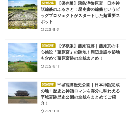
【保存版】飛鳥浄御原宮｜日本神
関連記事
話編纂のふるさと！歴史書の編纂というビ
ッグプロジェクトがスタートした超重要ス
ポット
2021.01.04
【保存版】藤原宮跡｜藤原京の中
関連記事
心施設「藤原宮」の跡地！周辺施設や跡地
も含めて藤原宮跡の全貌まとめ！
2022.08.18
平城宮跡歴史公園｜日本神話完成
関連記事
の地！歴史と神話ロマンを存分に味わえる
平城宮跡歴史公園の全貌をまとめてご紹
介！
2021.11.01