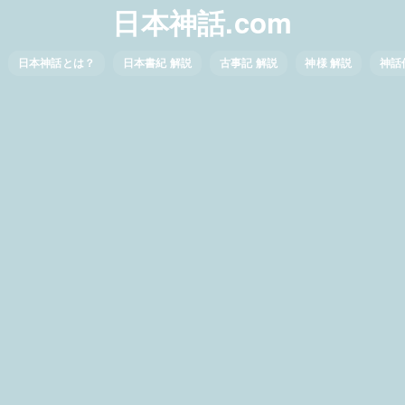
日本神話.com
日本神話とは？
日本書紀 解説
古事記 解説
神様 解説
神話