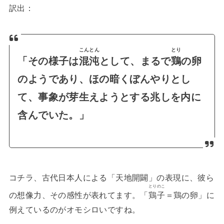
訳出：
こんとん
とり
「その様子は
混沌
として、まるで
鶏
の卵
のようであり、ほの暗くぼんやりとし
て、事象が芽生えようとする兆しを内に
含んでいた。」
コチラ、古代日本人による「天地開闢」の表現に、彼ら
とりのこ
の想像力、その感性が表れてます。「
鶏子
＝鶏の卵」に
例えているのがオモシロいですね。