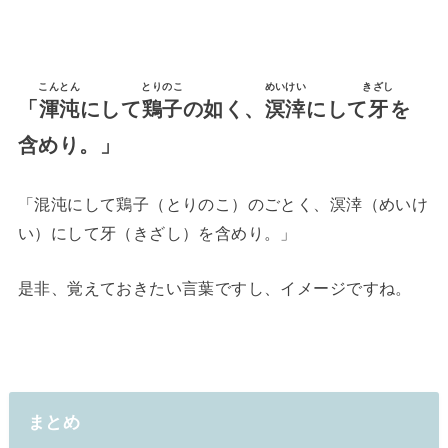
こんとん
とりのこ
めいけい
きざし
「
渾沌
にして
鶏子
の如く、
溟涬
にして
牙
を
含めり。」
「混沌にして鶏子（とりのこ）のごとく、溟涬（めいけ
い）にして牙（きざし）を含めり。」
是非、覚えておきたい言葉ですし、イメージですね。
まとめ