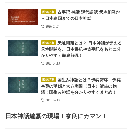
古事記 神話 現代語訳 天地初発か
関連記事
ら日本建国までの日本神話
2026.03.01
天地開闢とは？ 日本神話が伝える
関連記事
天地開闢を、日本書紀や古事記をもとに分
かりやすく徹底解説！
2023.04.13
国生み神話とは？伊奘諾尊・伊奘
関連記事
冉尊の聖婚と大八洲国（日本）誕生の物
語！国生み神話を分かりやすくまとめ！
2023.04.19
日本神話編纂の現場！奈良にカマン！