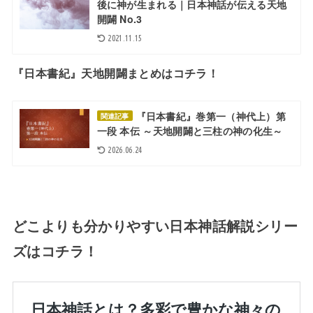
後に神が生まれる｜日本神話が伝える天地
開闢 No.3
2021.11.15
『日本書紀』天地開闢まとめはコチラ！
『日本書紀』巻第一（神代上）第
関連記事
一段 本伝 ～天地開闢と三柱の神の化生～
2026.06.24
どこよりも分かりやすい日本神話解説シリー
ズはコチラ！