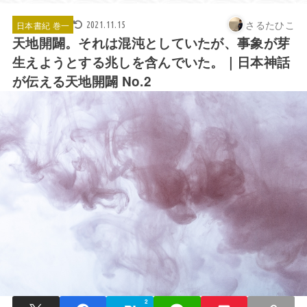
さるたひこ
日本書紀 巻一
2021.11.15
天地開闢。それは混沌としていたが、事象が芽
生えようとする兆しを含んでいた。｜日本神話
が伝える天地開闢 No.2
2