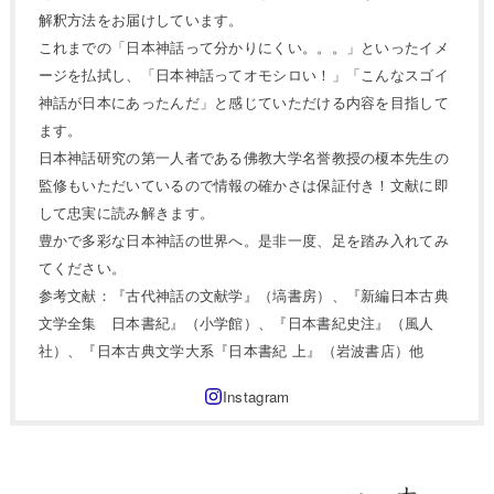
解釈方法をお届けしています。
これまでの「日本神話って分かりにくい。。。」といったイメ
ージを払拭し、「日本神話ってオモシロい！」「こんなスゴイ
神話が日本にあったんだ」と感じていただける内容を目指して
ます。
日本神話研究の第一人者である佛教大学名誉教授の榎本先生の
監修もいただいているので情報の確かさは保証付き！文献に即
して忠実に読み解きます。
豊かで多彩な日本神話の世界へ。是非一度、足を踏み入れてみ
てください。
参考文献：『古代神話の文献学』（塙書房）、『新編日本古典
文学全集 日本書紀』（小学館）、『日本書紀史注』（風人
社）、『日本古典文学大系『日本書紀 上』（岩波書店）他