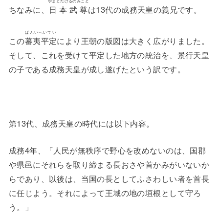
やまとたけるのみこと
ちなみに、
日本武尊
は13代の成務天皇の義兄です。
ばんいへいてい
この
蕃夷平定
により王朝の版図は大きく広がりました。
そして、これを受けて平定した地方の統治を、景行天皇
の子である成務天皇が成し遂げたという訳です。
第13代、成務天皇の時代には以下内容。
成務4年、「人民が無秩序で野心を改めないのは、国郡
や県邑にそれらを取り締まる長おさや首かみがいないか
らであり、以後は、当国の長としてふさわしい者を首長
に任じよう。それによって王域の地の垣根として守ろ
う。」