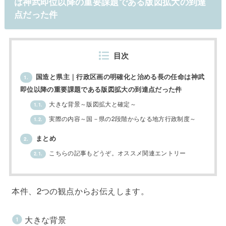
は神武即位以降の重要課題である版図拡大の到達
点だった件
目次
国造と県主｜行政区画の明確化と治める長の任命は神武
1.
即位以降の重要課題である版図拡大の到達点だった件
大きな背景～版図拡大と確定～
1.1.
実際の内容～国－県の2段階からなる地方行政制度～
1.2.
まとめ
2.
こちらの記事もどうぞ。オススメ関連エントリー
2.1.
本件、2つの観点からお伝えします。
大きな背景