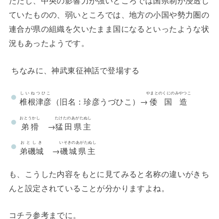
ただし、中央の影響力が強いところでは国県制が浸透し
ていたものの、弱いところでは、地方の小国や勢力圏の
連合が県の組織を欠いたまま国になるといったような状
況もあったようです。
ちなみに、神武東征神話で登場する
しいねつひこ
やまとのくにのみやつこ
椎根津彦
（旧名：珍彦うづひこ）→
倭国造
おとうかし
たけたのあがたぬし
弟猾
→
猛田県主
おとしき
いそきのあがたぬし
弟磯城
→
磯城県主
も、こうした内容をもとに見てみると名称の違いがきち
んと設定されていることが分かりますよね。
コチラ参考までに。