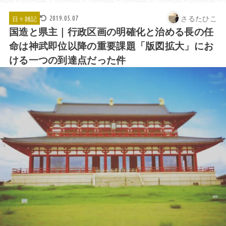
さるたひこ
日々雑記
2019.05.07
国造と県主｜行政区画の明確化と治める長の任
命は神武即位以降の重要課題「版図拡大」にお
ける一つの到達点だった件