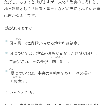
ただし、ちょっと飛びますが、大化の改新のころには、
地方制度として「国造・県主」などが設置されていた事
は確かなようです。
諸説ありますが、
あがた
国－
県
の2段階からなる地方行政制度。
国については、地域の豪族が支配した領域が国とし
くにのみやつこ
て設定され、その長が「
国造
」。
あがた
県
については、中央の直轄領であり、その長が
あがたぬし
「
県主
」。
といったところ。