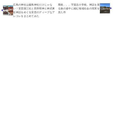
広島の神社は厳島神社だけじゃな
廃校、、、宇賀志小学校。神話を巡
い！安芸国三社と田所明神と神武東
る旅の途中に縮む地域社会の現実を
征神話をめぐる安芸のディープなア
見た件
レコレをまとめてみた