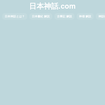
日本神話.com
日本神話とは？
日本書紀 解説
古事記 解説
神様 解説
神話