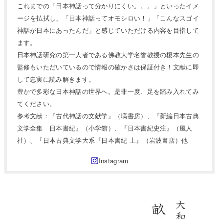
これまでの「日本神話って分かりにくい。。。」といったイメ
ージを払拭し、「日本神話ってオモシロい！」「こんなスゴイ
神話が日本にあったんだ」と感じていただける内容を目指して
ます。
日本神話研究の第一人者である佛教大学名誉教授の榎本先生の
監修もいただいているので情報の確かさは保証付き！文献に即
して忠実に読み解きます。
豊かで多彩な日本神話の世界へ。是非一度、足を踏み入れてみ
てください。
参考文献：『古代神話の文献学』（塙書房）、『新編日本古典
文学全集 日本書紀』（小学館）、『日本書紀史注』（風人
社）、『日本古典文学大系『日本書紀 上』（岩波書店）他