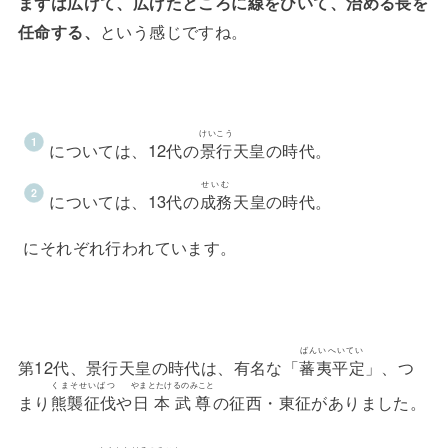
まずは広げて、広げたところに線をひいて、治める長を
任命する、
という感じですね。
けいこう
については、12代の
景行
天皇の時代。
せいむ
については、13代の
成務
天皇の時代。
にそれぞれ行われています。
ばんいへいてい
第12代、景行天皇の時代は、有名な「
蕃夷平定
」、つ
くまそせいばつ
やまとたけるのみこと
まり
熊襲征伐
や
日本武尊
の征西・東征がありました。