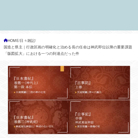
HOME
日々雑記
国造と県主｜行政区画の明確化と治める長の任命は神武即位以降の重要課題
「版図拡大」における一つの到達点だった件