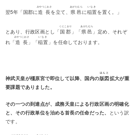
みやつこおさ
あがたむら
いなき
翌5年「国郡に
造長
を立て、
県邑
に
稲置
を置く。」
くにこおり
あがたむら
とあり、行政区画とし「
国郡
」「
県邑
」定め、それぞ
みやつこおさ
いなき
れ「
造長
」「
稲置
」を任命しております。
はんと
神武天皇が橿原宮で即位して以降、国内の
版図
拡大が重
要課題でありました。
その一つの到達点が、成務天皇による行政区画の明確化
と、その行政単位を治める首長の任命だった、
という訳
です。