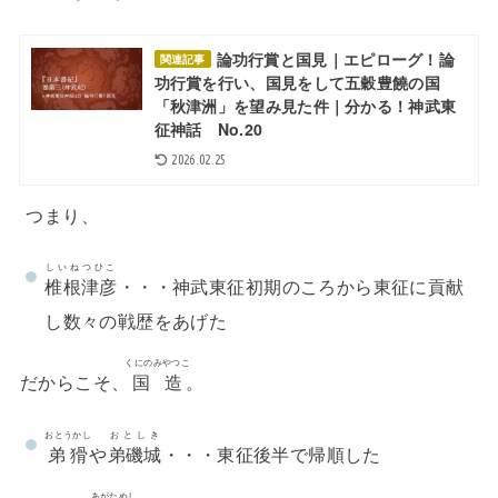
論功行賞と国見｜エピローグ！論
関連記事
功行賞を行い、国見をして五穀豊饒の国
「秋津洲」を望み見た件｜分かる！神武東
征神話 No.20
2026.02.25
つまり、
しいねつひこ
椎根津彦
・・・神武東征初期のころから東征に貢献
し数々の戦歴をあげた
くにのみやつこ
だからこそ、
国造
。
おとうかし
おとしき
弟猾
や
弟磯城
・・・東征後半で帰順した
あがたぬし