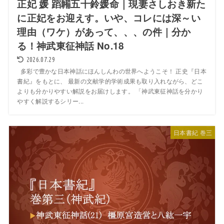
正妃 媛 蹈韛五十鈴媛命｜現妻さしおき新た
に正妃をお迎えす。いや、コレには深～い
理由（ワケ）があって、、、の件｜分か
る！神武東征神話 No.18
2026.07.29
多彩で豊かな日本神話にほんしんわの世界へようこそ！ 正史『日本
書紀』をもとに、 最新の文献学的学術成果も取り入れながら、どこ
よりも分かりやすい解説をお届けします。 「神武東征神話を分かり
やすく解説するシリー...
日本書紀 巻三