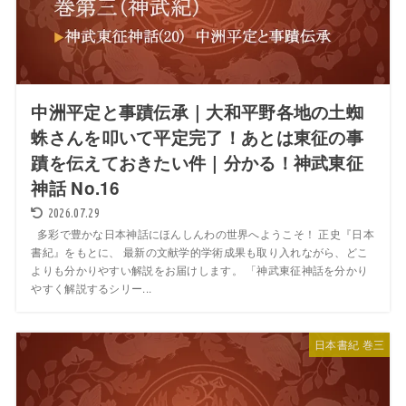
中洲平定と事蹟伝承｜大和平野各地の土蜘
蛛さんを叩いて平定完了！あとは東征の事
蹟を伝えておきたい件｜分かる！神武東征
神話 No.16
2026.07.29
多彩で豊かな日本神話にほんしんわの世界へようこそ！ 正史『日本
書紀』をもとに、 最新の文献学的学術成果も取り入れながら、どこ
よりも分かりやすい解説をお届けします。 「神武東征神話を分かり
やすく解説するシリー...
日本書紀 巻三