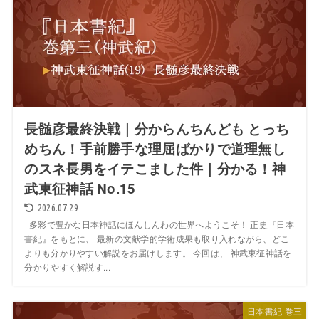
長髄彦最終決戦｜分からんちんども とっち
めちん！手前勝手な理屈ばかりで道理無し
のスネ長男をイテこました件｜分かる！神
武東征神話 No.15
2026.07.29
多彩で豊かな日本神話にほんしんわの世界へようこそ！ 正史『日本
書紀』をもとに、 最新の文献学的学術成果も取り入れながら、どこ
よりも分かりやすい解説をお届けします。 今回は、 神武東征神話を
分かりやすく解説す...
日本書紀 巻三