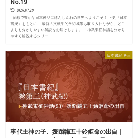
No.19
2026.07.29
多彩で豊かな日本神話にほんしんわの世界へようこそ！ 正史『日本
書紀』をもとに、 最新の文献学的学術成果も取り入れながら、どこ
よりも分かりやすい解説をお届けします。 「神武東征神話を分かり
やすく解説するシリー...
日本書紀 巻三
事代主神の子、媛蹈韛五十鈴姫命の出自｜