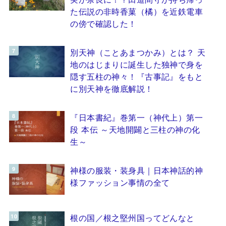
た伝説の非時香菓（橘）を近鉄電車
の傍で確認した！
別天神（ことあまつかみ）とは？ 天
地のはじまりに誕生した独神で身を
隠す五柱の神々！『古事記』をもと
に別天神を徹底解説！
『日本書紀』巻第一（神代上）第一
段 本伝 ～天地開闢と三柱の神の化
生～
神様の服装・装身具｜日本神話的神
様ファッション事情の全て
根の国／根之堅州国ってどんなと