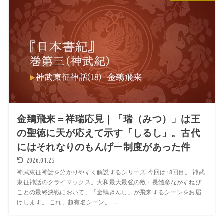
金鵄飛来＝祥瑞応見｜「瑞（みつ）」は王
の聖徳に天が応えて示す「しるし」。古代
にはそれなりのもんげー制度があった件
2026.01.25
神武東征神話を分かりやすく解説するシリーズ 今回は18回目。 神武
東征神話のクライマックス。大和最大最強の敵・長髄彦ながすねび
ことの最終決戦において、「金鵄きんし」が飛来するシーンをお届
けします。 これ、超有名シーン。 ...