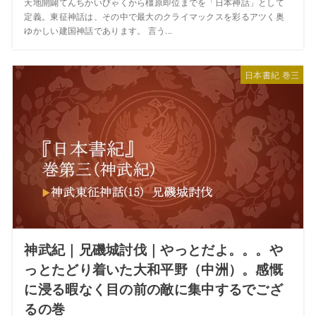
天地開闢てんちかいびゃくから橿原即位までを「日本神話」として
定義。東征神話は、その中で最大のクライマックスを彩るアツく奥
ゆかしい建国神話であります。 言う...
日本書紀 巻三
神武紀｜兄磯城討伐｜やっとだよ。。。や
っとたどり着いた大和平野（中洲）。感慨
に浸る暇なく目の前の敵に集中するでござ
るの巻