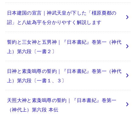
日本建国の宣言｜神武天皇が下した「橿原奠都の
詔」と八紘為宇を分かりやすく解説します
誓約と三女神と五男神｜『日本書紀』巻第一（神代
上）第六段〔一書２〕
日神と素戔嗚尊の誓約｜『日本書紀』巻第一（神代
上）第六段〔一書１、３〕
天照大神と素戔嗚尊の誓約｜『日本書紀』巻第一
（神代上）第六段 本伝