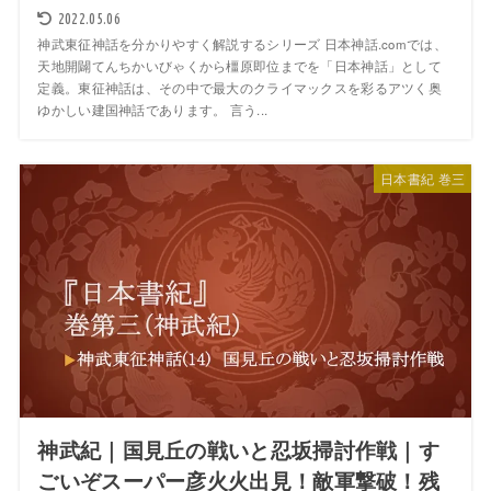
2022.05.06
神武東征神話を分かりやすく解説するシリーズ 日本神話.comでは、
天地開闢てんちかいびゃくから橿原即位までを「日本神話」として
定義。東征神話は、その中で最大のクライマックスを彩るアツく奥
ゆかしい建国神話であります。 言う...
日本書紀 巻三
神武紀｜国見丘の戦いと忍坂掃討作戦｜す
ごいぞスーパー彦火火出見！敵軍撃破！残