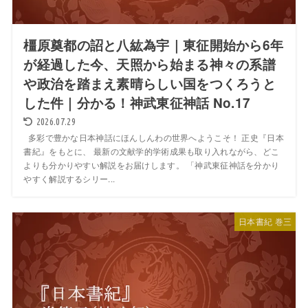
橿原奠都の詔と八紘為宇｜東征開始から6年
が経過した今、天照から始まる神々の系譜
や政治を踏まえ素晴らしい国をつくろうと
した件｜分かる！神武東征神話 No.17
2026.07.29
多彩で豊かな日本神話にほんしんわの世界へようこそ！ 正史『日本
書紀』をもとに、 最新の文献学的学術成果も取り入れながら、どこ
よりも分かりやすい解説をお届けします。 「神武東征神話を分かり
やすく解説するシリー...
日本書紀 巻三