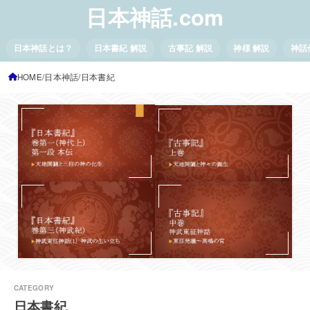
日本神話.com
日本神話とは？
日本書紀 解説
古事記 解説
神様 解説
神話
HOME
日本神話
日本書紀
日本書紀