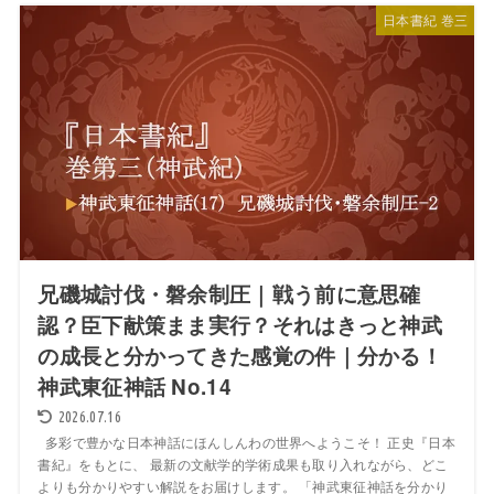
日本書紀 巻三
兄磯城討伐・磐余制圧｜戦う前に意思確
認？臣下献策まま実行？それはきっと神武
の成長と分かってきた感覚の件｜分かる！
神武東征神話 No.14
2026.07.16
多彩で豊かな日本神話にほんしんわの世界へようこそ！ 正史『日本
書紀』をもとに、 最新の文献学的学術成果も取り入れながら、どこ
よりも分かりやすい解説をお届けします。 「神武東征神話を分かり