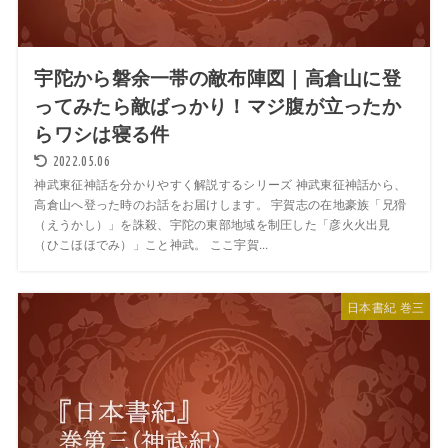
宇陀から磐余一帯の敵布陣図｜高倉山に登
ってみたら敵ばっかり！マジ腹が立ったか
らワシは寝る件
2022.05.06
神武東征神話を分かりやすく解説するシリーズ 神武東征神話から、
高倉山へ登った時のお話をお届けします。 宇賀志の在地豪族「兄猾
（えうかし）」を誅殺、宇陀の東部地域を制圧した「彦火火出見
（ひこほほでみ）」こと神武。 ここ宇賀...
日本書紀 巻三