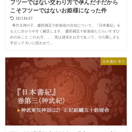
フツーではない交わり方で孕んだ子だから
こそフツーではないお姫様になった件
2023.06.07
事代主神の子、媛蹈韛五十鈴姫命の出自について、『日本書紀』を
もとに分かりやすく解説します。 媛蹈韛五十鈴姫命たたらいすずひ
めのみこと このお方、、、実は謎深きお方であって、その麗しさも
手伝って大いに惑わせて...
日本書紀 巻三