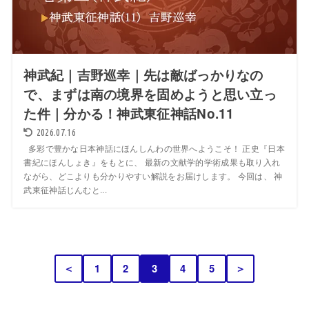
神武紀｜吉野巡幸｜先は敵ばっかりなの
で、まずは南の境界を固めようと思い立っ
た件｜分かる！神武東征神話No.11
2026.07.16
多彩で豊かな日本神話にほんしんわの世界へようこそ！ 正史『日本
書紀にほんしょき』をもとに、 最新の文献学的学術成果も取り入れ
ながら、どこよりも分かりやすい解説をお届けします。 今回は、 神
武東征神話じんむと...
＜
1
2
3
4
5
＞