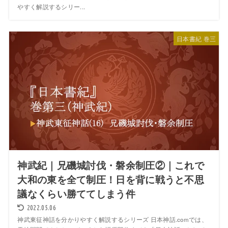
やすく解説するシリー...
日本書紀 巻三
神武紀｜兄磯城討伐・磐余制圧②｜これで
大和の東を全て制圧！日を背に戦うと不思
議なくらい勝ててしまう件
2022.05.06
神武東征神話を分かりやすく解説するシリーズ 日本神話.comでは、