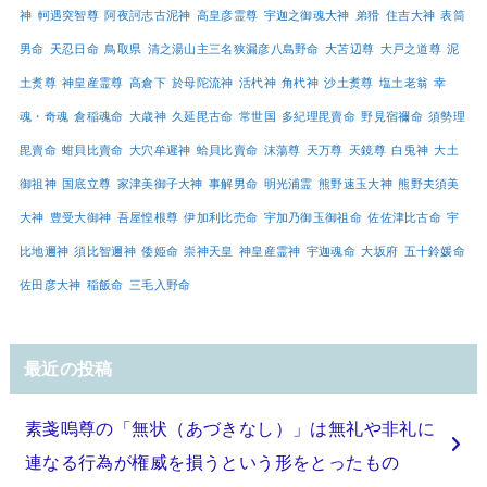
神
軻遇突智尊
阿夜訶志古泥神
高皇彦霊尊
宇迦之御魂大神
弟猾
住吉大神
表筒
男命
天忍日命
鳥取県
清之湯山主三名狭漏彦八島野命
大苫辺尊
大戸之道尊
泥
土煑尊
神皇産霊尊
高倉下
於母陀流神
活杙神
角杙神
沙土煑尊
塩土老翁
幸
魂・奇魂
倉稲魂命
大歳神
久延毘古命
常世国
多紀理毘賣命
野見宿禰命
須勢理
毘賣命
蚶貝比賣命
大穴牟遲神
蛤貝比賣命
沫蕩尊
天万尊
天鏡尊
白兎神
大土
御祖神
国底立尊
家津美御子大神
事解男命
明光浦霊
熊野速玉大神
熊野夫須美
大神
豊受大御神
吾屋惶根尊
伊加利比売命
宇加乃御玉御祖命
佐佐津比古命
宇
比地邇神
須比智邇神
倭姫命
崇神天皇
神皇産霊神
宇迦魂命
大坂府
五十鈴媛命
佐田彦大神
稲飯命
三毛入野命
最近の投稿
素戔嗚尊の「無状（あづきなし）」は無礼や非礼に
連なる行為が権威を損うという形をとったもの