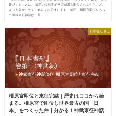
書紀』をもとに、 最新の文献学的学術成果も取り入れながら、どこ
よりも分かりやすい解説をお届けします。 前回、橿原宮即位をもっ
て神武東征神話は一旦...
日本書紀 巻三
橿原宮即位と東征完結｜歴史はココから始
まる。橿原宮で即位し世界最古の国「日
本」をつくった件｜分かる！神武東征神話