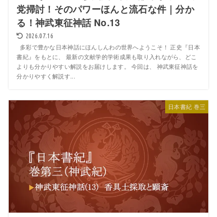
党掃討！そのパワーほんと流石な件｜分か
る！神武東征神話 No.13
2026.07.16
多彩で豊かな日本神話にほんしんわの世界へようこそ！ 正史『日本
書紀』をもとに、 最新の文献学的学術成果も取り入れながら、どこ
よりも分かりやすい解説をお届けします。 今回は、 神武東征神話を
分かりやすく解説す...
日本書紀 巻三