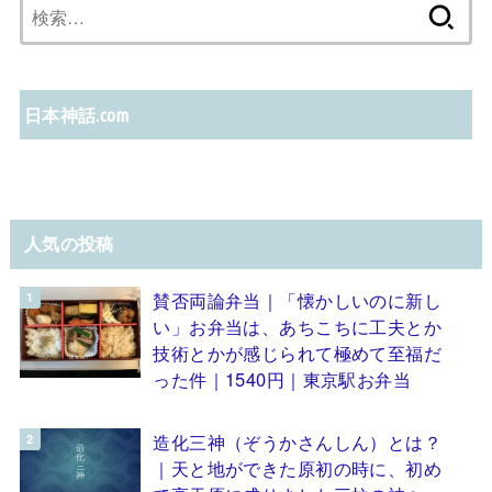
検
索:
日本神話.com
人気の投稿
賛否両論弁当｜「懐かしいのに新し
い」お弁当は、あちこちに工夫とか
技術とかが感じられて極めて至福だ
った件｜1540円｜東京駅お弁当
造化三神（ぞうかさんしん）とは？
｜天と地ができた原初の時に、初め