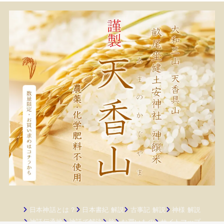
日本神話とは？
日本書紀 解説
古事記 解説
神様 解説
神話伝承地
神話で解決
旅
お買いもの
サイトマップ