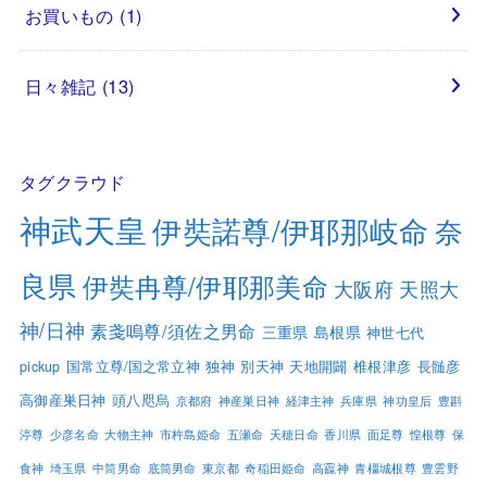
お買いもの
(1)
日々雑記
(13)
タグクラウド
神武天皇
伊奘諾尊/伊耶那岐命
奈
良県
伊奘冉尊/伊耶那美命
大阪府
天照大
神/日神
素戔嗚尊/須佐之男命
三重県
島根県
神世七代
pickup
国常立尊/国之常立神
独神
別天神
天地開闢
椎根津彦
長髄彦
高御産巣日神
頭八咫烏
京都府
神産巣日神
経津主神
兵庫県
神功皇后
豊斟
渟尊
少彦名命
大物主神
市杵島姫命
五瀬命
天穂日命
香川県
面足尊
惶根尊
保
食神
埼玉県
中筒男命
底筒男命
東京都
奇稲田姫命
高龗神
青橿城根尊
豊雲野