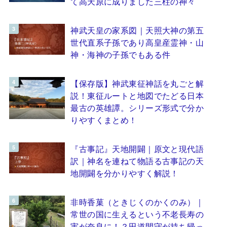
て高天原に成りました三柱の神々
神武天皇の家系図｜天照大神の第五
世代直系子孫であり高皇産霊神・山
神・海神の子孫でもある件
【保存版】神武東征神話を丸ごと解
説！東征ルートと地図でたどる日本
最古の英雄譚。シリーズ形式で分か
りやすくまとめ！
『古事記』天地開闢｜原文と現代語
訳｜神名を連ねて物語る古事記の天
地開闢を分かりやすく解説！
非時香菓（ときじくのかくのみ）｜
常世の国に生えるという不老長寿の
実が奈良に！？田道間守が持ち帰っ