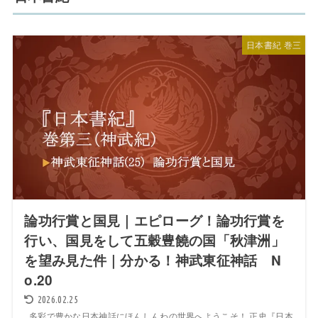
日本書紀 巻三
論功行賞と国見｜エピローグ！論功行賞を
行い、国見をして五穀豊饒の国「秋津洲」
を望み見た件｜分かる！神武東征神話 N
o.20
2026.02.25
多彩で豊かな日本神話にほんしんわの世界へようこそ！ 正史『日本