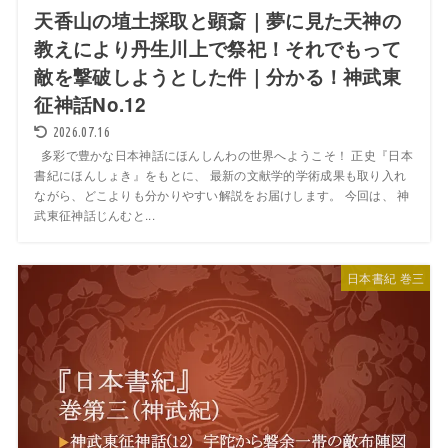
天香山の埴土採取と顕斎｜夢に見た天神の
教えにより丹生川上で祭祀！それでもって
敵を撃破しようとした件｜分かる！神武東
征神話No.12
2026.07.16
多彩で豊かな日本神話にほんしんわの世界へようこそ！ 正史『日本
書紀にほんしょき』をもとに、 最新の文献学的学術成果も取り入れ
ながら、どこよりも分かりやすい解説をお届けします。 今回は、 神
武東征神話じんむと...
日本書紀 巻三