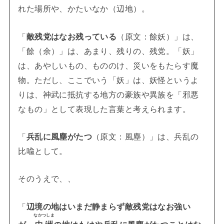
れた場所や、かたいなか（辺地）。
「
敵残党はなお残っている
（原文：餘妖）」は、
「餘（余）」は、あまり、残りの、残党。「妖」
は、あやしいもの、もののけ、災いをもたらす魔
物。ただし、ここでいう「妖」は、妖怪というよ
りは、神武に抵抗する地方の豪族や異族を「邪悪
なもの」として表現した言葉と考えられます。
「
兵乱に風塵がたつ
（原文：風塵）」は、兵乱の
比喩として。
そのうえで、、
「
辺境の地はいまだ静まらず敵残党はなお強い
なかつしま
が、
中洲
の地はもはや兵乱に風塵がたつことはな