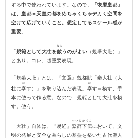
する中で使われています。なので、
「恢廓皇都」
は、皇都＝天皇の都をめちゃくちゃデカく空間を
空けて広げていくこと。想定してるスケール感が
重要
。
なら
「
規範として大壮を
倣
うのがよい
（規摹大壯）」
とあり。コレ、超重要表現。
「規摹大壯」とは、『文選』魏都賦「搴大壮（大
ぼ
ぼ
壮に
搴
す）」を取り込んだ表現。
搴
す＝模す、手
本に倣って作る意。なので、規範として大壯を模
す。倣う。
けいじかでん
「大壮」自体は、『易経』
繋辞下伝
において、文
明の発展と安全な暮らしの基盤を築いた古代聖人