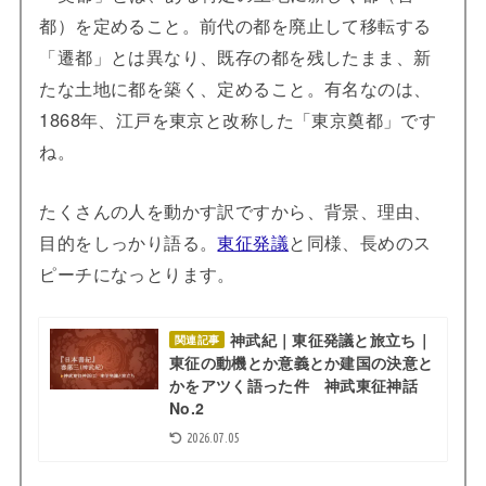
都）を定めること。前代の都を廃止して移転する
「遷都」とは異なり、既存の都を残したまま、新
たな土地に都を築く、定めること。有名なのは、
1868年、江戸を東京と改称した「東京奠都」です
ね。
たくさんの人を動かす訳ですから、背景、理由、
目的をしっかり語る。
東征発議
と同様、長めのス
ピーチになっとります。
神武紀｜東征発議と旅立ち｜
関連記事
東征の動機とか意義とか建国の決意と
かをアツく語った件 神武東征神話
No.2
2026.07.05