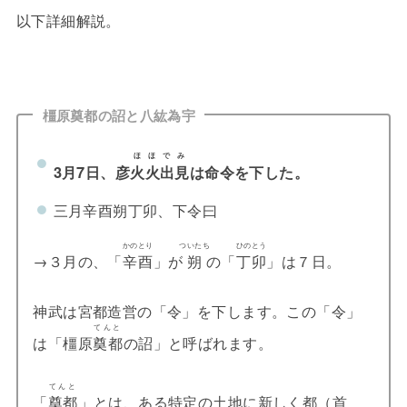
以下詳細解説。
橿原奠都の詔と八紘為宇
ほほでみ
3月7日、彦
火火出見
は命令を下した。
三月辛酉朔丁卯、下令曰
かのとり
ついたち
ひのとう
→３月の、「
辛酉
」が
朔
の「
丁卯
」は７日。
神武は宮都造営の「令」を下します。この「令」
てんと
は「橿原
奠都
の詔」と呼ばれます。
てんと
「
奠都
」とは、ある特定の土地に新しく都（首