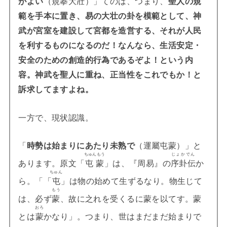
がよい
（規摹大壯）」てのは、つまり、
聖人の規
範を手本に置き、易の大壮の卦を模範として、神
武が宮室を建設して宮都を造営する、それが人民
を利するものになるのだ！なんなら、生活安定・
安全のための創造的行為であるぞよ！という内
容。神武を聖人に重ね、正当性をこれでもか！と
訴求してますよね。
一方で、現状認識。
「
時勢は始まりにあたり未熟で
（運屬屯蒙）」と
ちゅんもう
じょかでん
あります。原文「
屯蒙
」は、『周易』の
序卦伝
か
ちゅん
ら。「「
屯
」は物の始めて生ずるなり。物生じて
もう
は、必ず
蒙
、故に之れを受くるに蒙を以てす。蒙
おろ
とは
蒙
かなり」。つまり、世はまだまだ始まりで