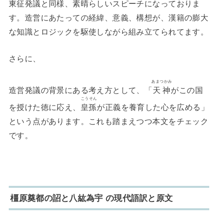
東征発議と同様、素晴らしいスピーチになっておりま
す。造営にあたっての経緯、意義、構想が、漢籍の膨大
な知識とロジックを駆使しながら組み立てられてます。
さらに、
あまつかみ
造営発議の背景にある考え方として、「
天神
がこの国
こうそん
を授けた徳に応え、
皇孫
が正義を養育した心を広める」
という点があります。これも踏まえつつ本文をチェック
です。
橿原奠都の詔と八紘為宇 の現代語訳と原文