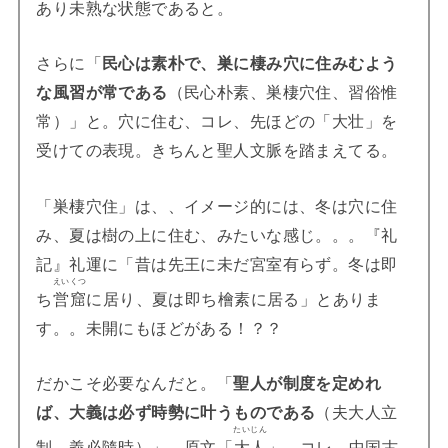
あり未熟な状態であると。
さらに「
民心は素朴で、巣に棲み穴に住みむよう
な風習が常である
（民心朴素、巣棲穴住、習俗惟
常）」と。穴に住む、コレ、先ほどの「大壮」を
受けての表現。きちんと聖人文脈を踏まえてる。
「巣棲穴住」は、、イメージ的には、冬は穴に住
み、夏は樹の上に住む、みたいな感じ。。。『礼
記』礼運に「昔は先王に未だ宮室有らず。冬は即
えいくつ
ち
営窟
に居り、夏は即ち檜素に居る」とありま
す。。未開にもほどがある！？？
だかこそ必要なんだと。「
聖人が制度を定めれ
ば、大義は必ず時勢に叶うものである
（夫大人立
たいじん
制、義必隨時）」。原文「
大人
」。コレ、中国古