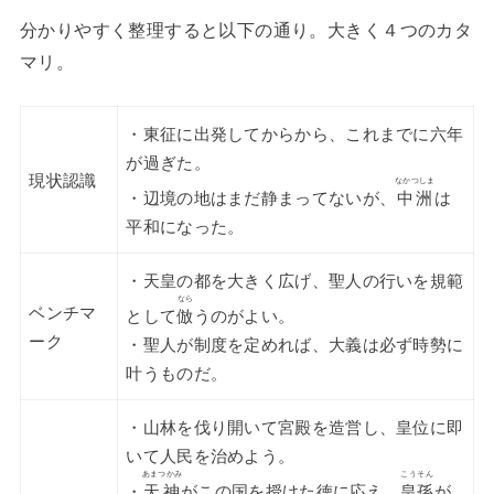
分かりやすく整理すると以下の通り。大きく４つのカタ
マリ。
・東征に出発してからから、これまでに六年
が過ぎた。
現状認識
なかつしま
・辺境の地はまだ静まってないが、
中洲
は
平和になった。
・天皇の都を大きく広げ、聖人の行いを規範
なら
ベンチマ
として
倣
うのがよい。
ーク
・聖人が制度を定めれば、大義は必ず時勢に
叶うものだ。
・山林を伐り開いて宮殿を造営し、皇位に即
いて人民を治めよう。
あまつかみ
こうそん
・
天神
がこの国を授けた徳に応え、
皇孫
が