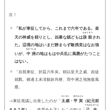
次！
「私が東征してから、これまで六年である。皇
ちゅうさつ
天の
神威を頼りとし、凶暴な賊どもは
誅殺
され
た。辺境の地はいまだ静まらず敵残党はなお強
なかつしま
いが、
中洲
の地はもはや兵乱に風塵がたつこと
はない。
「自我東征、於茲六年矣。頼以皇天之威、凶徒
就戮。雖邊土未淸餘妖尚梗、而中洲之地無復風
塵。
たいさい
きのえとら
→東征発議し出発したのが「
太歳
・
甲寅
（紀元前
つちのとひつじ
６６７年）
」。造営令を下したこの年は「
己未