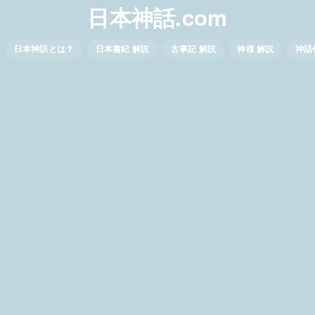
日本神話.com
日本神話とは？
日本書紀 解説
古事記 解説
神様 解説
神話