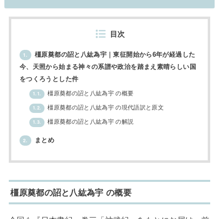
目次
橿原奠都の詔と八紘為宇｜東征開始から6年が経過した
1.
今、天照から始まる神々の系譜や政治を踏まえ素晴らしい国
をつくろうとした件
橿原奠都の詔と八紘為宇 の概要
1.1.
橿原奠都の詔と八紘為宇 の現代語訳と原文
1.2.
橿原奠都の詔と八紘為宇 の解説
1.3.
まとめ
2.
橿原奠都の詔と八紘為宇 の概要