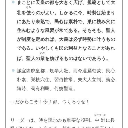
まことに天皇の都を大きく広げ、規範として大
なら
壮を
倣
うのがよい。しかるに
今、時勢は始まり
にあたり未熟で、民心は素朴で、巣に棲み穴に
住みむような風習が常である。
そもそも、聖人
が制度を定めれば、大義は必ず時勢に叶うもの
である。
いやしくも民の利益となることがあれ
わざ
ば、聖人の
業
を妨げるものはないであろう。
誠宜恢廓皇都、規摹大壯。而今運屬屯蒙、民心
朴素、巣棲穴住、習俗惟常。夫大人立制、義必
隨時、苟有利民、何妨聖造。
→だからこそ！今！都、つくろうぜ！
なかつしま
リーダーは、時を読むのも重要な役割。
中洲
に兵
乱がなくなった今こそ、都をつくるのに相応しい