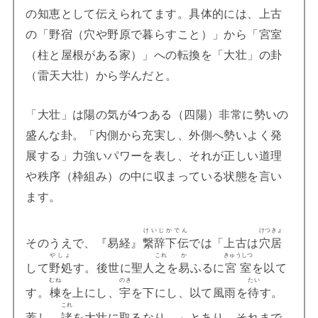
の知恵として伝えられてます。具体的には、上古
の「野宿（穴や野原で暮らすこと）」から「宮室
（柱と屋根がある家）」への転換を「大壮」の卦
（雷天大壮）から学んだと。
「大壮」は陽の気が4つある（四陽）非常に勢いの
盛んな卦。「内側から充実し、外側へ勢いよく発
展する」力強いパワーを表し、それが正しい道理
や秩序（枠組み）の中に収まっている状態を言い
ます。
けいじかでん
けつきょ
そのうえで、『易経』
繋辞下伝
では「上古は
穴居
やしょ
これ
か
きゅうしつ
して
野処
す。後世に聖人
之
を
易
ふるに
宮室
を以て
むね
のき
たい
す。
棟
を上にし、
宇
を下にし、以て風雨を
待
す。
これ
蓋し、
諸
を大壮に取るなり。」とあり、それまで