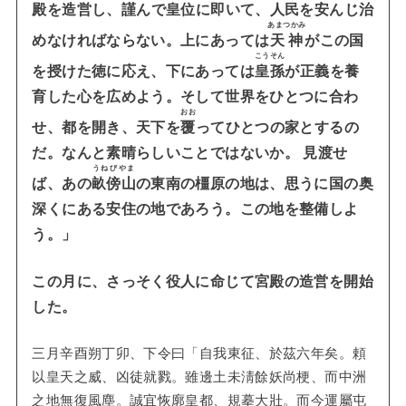
殿を造営し、
謹
んで皇位に即いて、人民を安んじ治
あまつかみ
めなければならない。
上にあっては
天神
がこの国
こうそん
を授けた徳に応え、下にあっては
皇孫
が正義を養
育した心を広めよう。そして世界をひとつに合わ
おお
せ、都を開き、天下を
覆
ってひとつの家とするの
だ。なんと素晴らしいことではないか。
見渡せ
うねびやま
ば、あの
畝傍山
の東南の橿原の地は、思うに国の奥
深くにある安住の地であろう。この地を整備しよ
う。」
この月に、さっそく役人に命じて宮殿の造営を開始
した。
三月辛酉朔丁卯、下令曰「自我東征、於茲六年矣。頼
以皇天之威、凶徒就戮。雖邊土未淸餘妖尚梗、而中洲
之地無復風塵。誠宜恢廓皇都、規摹大壯。而今運屬屯