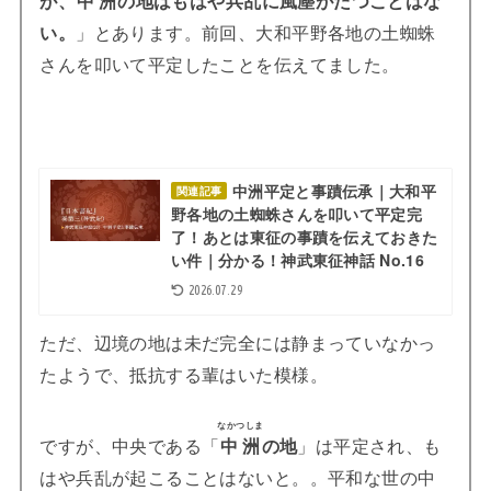
い。
」とあります。前回、大和平野各地の土蜘蛛
さんを叩いて平定したことを伝えてました。
中洲平定と事蹟伝承｜大和平
関連記事
野各地の土蜘蛛さんを叩いて平定完
了！あとは東征の事蹟を伝えておきた
い件｜分かる！神武東征神話 No.16
2026.07.29
ただ、辺境の地は未だ完全には静まっていなかっ
たようで、抵抗する輩はいた模様。
なかつしま
ですが、中央である「
中洲
の地
」は平定され、も
はや兵乱が起こることはないと。。平和な世の中