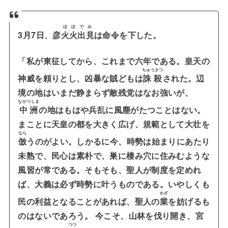
ほほでみ
3月7日、彦
火火出見
は命令を下した。
「私が東征してから、これまで六年である。皇天の
ちゅうさつ
神威を頼りとし、凶暴な賊どもは
誅殺
された。辺
境の地はいまだ静まらず敵残党はなお強いが、
なかつしま
中洲
の地はもはや兵乱に風塵がたつことはない。
まことに天皇の都を大きく広げ、規範として大壮を
なら
倣
うのがよい。しかるに
今、時勢は始まりにあたり
未熟で、民心は素朴で、巣に棲み穴に住みむような
風習が常である。
そもそも、聖人が制度を定めれ
ば、大義は必ず時勢に叶うものである。
いやしくも
わざ
民の利益となることがあれば、聖人の
業
を妨げるも
のはないであろう。
今こそ、山林を伐り開き、宮
つつ