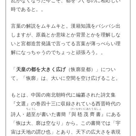
時であると。。
言葉の解説をムキムキと。漢籍知識をバシバシ出
しますが、原義とか意味とか背景とかを理解しな
いと宮都造営発議で言ってる言葉が薄っぺらい理
解になっちゃうのでちょっと頑張ろう。。
「
天皇の都を大きく広げ
（恢廓皇都）」につい
て。「恢廓」は、大いに空間を空け広げること。
もとは、中国の南北朝時代に編纂された詩文集
『文選』の巻四十三に収録されている西晋時代の
ちょうし
けいもせいにあたうるしょ
詩人・
趙至
が書いた書簡『
與嵇茂齊書
』にある
「恢は大、廓は空なり」から。この書簡では「宇
宙は天地の謂ひ也」とあり、天下の広大さを表現