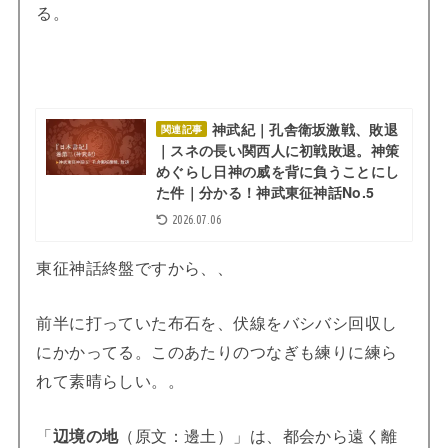
る。
神武紀｜孔舎衛坂激戦、敗退
関連記事
｜スネの長い関西人に初戦敗退。神策
めぐらし日神の威を背に負うことにし
た件｜分かる！神武東征神話No.5
2026.07.06
東征神話終盤ですから、、
前半に打っていた布石を、伏線をバシバシ回収し
にかかってる。このあたりのつなぎも練りに練ら
れて素晴らしい。。
「
辺境の地
（原文：邊土）」は、都会から遠く離