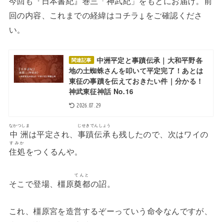
今回も『日本書紀』巻三「神武紀」をもとにお届け。前
回の内容、これまでの経緯はコチラ↓をご確認くださ
い。
中洲平定と事蹟伝承｜大和平野各
関連記事
地の土蜘蛛さんを叩いて平定完了！あとは
東征の事蹟を伝えておきたい件｜分かる！
神武東征神話 No.16
2026.07.29
なかつしま
じせきでんしょう
中洲
は平定され、
事蹟伝承
も残したので、次はワイの
すみか
住処
をつくるんや。
てんと
そこで登場、橿原
奠都
の詔。
これ、橿原宮を造営するぞーっていう命令なんですが、