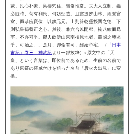
蒙、民心朴素、巣棲穴住、習俗惟常。夫大人立制、義
必隨時、苟有利民、何妨聖造。且當披拂山林、經營宮
室、而恭臨寶位、以鎭元元。上則答乾靈授國之德、下
則弘皇孫養正之心。然後、兼六合以開都、掩八紘而爲
宇、不亦可乎。觀夫畝傍山東南橿原地者、蓋國之墺區
乎、可治之。」是月、卽命有司、經始帝宅。（
『日本
書紀』巻三 神武紀
より一部抜粋）※原文中の「天
皇」という言葉は、即位前であるため、生前の名前で
あり東征の権威付けを狙った名前「彦火火出見」に変
換。