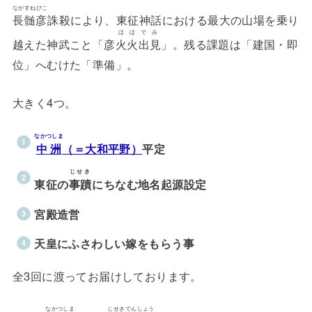
ながすねびこ
長髄彦
誅殺により、東征神話における最大の山場を乗り
ほほでみ
越えた神武こと「彦
火火出見
」。残る課題は「建国・即
位」へむけた「準備」。
大きく4つ。
なかつしま
中洲
（＝大和平野）
平定
じせき
東征の
事蹟
にちなむ地名起源設定
宮殿造営
天皇にふさわしい嫁をもらう事
全3回に渡ってお届けしております。
なかつしま
じせきでんしょう