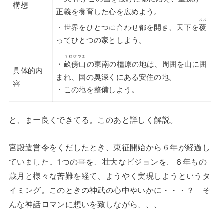
構想
正義を養育した心を広めよう。
おお
・世界をひとつに合わせ都を開き、天下を
覆
ってひとつの家としよう。
うねびやま
・
畝傍山
の東南の橿原の地は、周囲を山に囲
具体的内
まれ、国の奥深くにある安住の地。
容
・この地を整備しよう。
と、まー良くできてる。このあと詳しく解説。
宮殿造営令をくだしたとき、東征開始から６年が経過し
ていました。1つの事を、壮大なビジョンを、６年もの
歳月と様々な苦難を経て、ようやく実現しようというタ
イミング。このときの神武の心中やいかに・・・？ そ
んな神話ロマンに想いを致しながら、、、