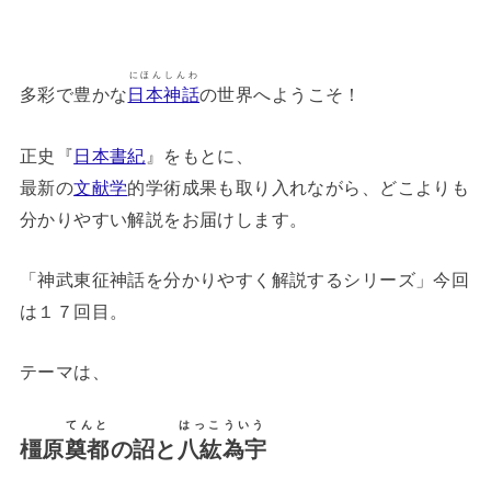
にほんしんわ
多彩で豊かな
日本神話
の世界へようこそ！
正史『
日本書紀
』をもとに、
最新の
文献学
的学術成果も取り入れながら、どこよりも
分かりやすい解説をお届けします。
「神武東征神話を分かりやすく解説するシリーズ」今回
は１７回目。
テーマは、
てんと
はっこういう
橿原
奠都
の詔と
八紘為宇