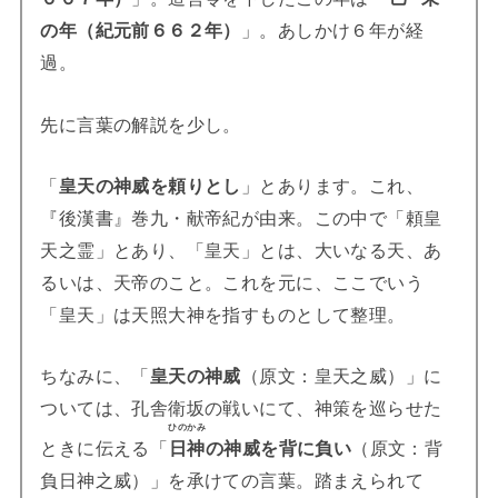
の年（紀元前６６２年）
」。あしかけ６年が経
過。
先に言葉の解説を少し。
「
皇天
の神威を頼りとし
」とあります。これ、
『後漢書』巻九・献帝紀が由来。この中で「頼皇
天之霊」とあり、「皇天」とは、大いなる天、あ
るいは、天帝のこと。これを元に、ここでいう
「皇天」は天照大神を指すものとして整理。
ちなみに、「
皇天
の神威
（原文：皇天之威）」に
ついては、孔舎衛坂の戦いにて、神策を巡らせた
ひのかみ
ときに伝える「
日神
の神威を背に負い
（原文：背
負日神之威）」を承けての言葉。踏まえられて