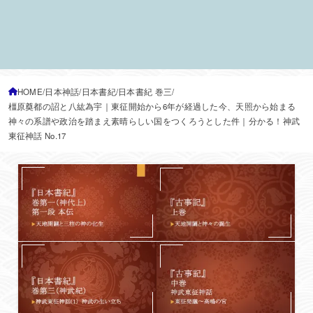
HOME
日本神話
日本書紀
日本書紀 巻三
橿原奠都の詔と八紘為宇｜東征開始から6年が経過した今、天照から始まる
神々の系譜や政治を踏まえ素晴らしい国をつくろうとした件｜分かる！神武
東征神話 No.17