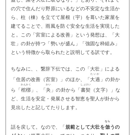
の穴で住んだり野原にいるなどの不安定な生活か
ら、柱（棟）を立てて屋根（宇）を葺いた家屋を
建てることで、雨風を防ぐ安全な生活を実現した
と。この「宮室による改善」という発想は、「大
壮」の卦が持つ「勢いが盛ん」「強固な枠組み」
という特徴から取られたと説明してる訳です。
ちなみに、、繋辞下伝では、この「大壮」による
たいか
「住居の改善（宮室）」のほか、「
大過
」の卦か
かんかく
かい
しょけい
ら「
棺槨
」、「
夬
」の卦から「
書契
（文字）」な
ど、生活を安定・発展させる智恵を聖人が卦から
見出したと記してたりします。
なら
話を戻して。なので、「
規範として大壮を
倣
うの