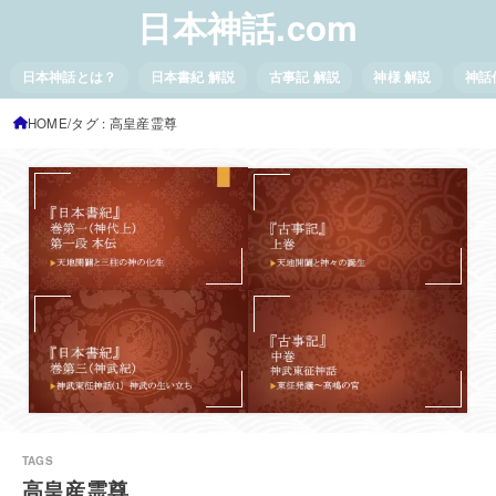
日本神話.com
日本神話とは？
日本書紀 解説
古事記 解説
神様 解説
神話
HOME
タグ : 高皇産霊尊
高皇産霊尊