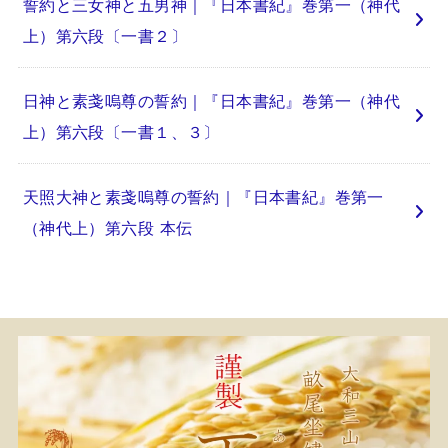
誓約と三女神と五男神｜『日本書紀』巻第一（神代
上）第六段〔一書２〕
日神と素戔嗚尊の誓約｜『日本書紀』巻第一（神代
上）第六段〔一書１、３〕
天照大神と素戔嗚尊の誓約｜『日本書紀』巻第一
（神代上）第六段 本伝