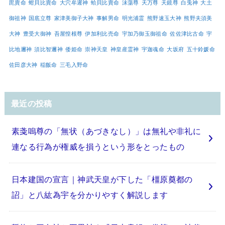
毘賣命
蚶貝比賣命
大穴牟遲神
蛤貝比賣命
沫蕩尊
天万尊
天鏡尊
白兎神
大土
御祖神
国底立尊
家津美御子大神
事解男命
明光浦霊
熊野速玉大神
熊野夫須美
大神
豊受大御神
吾屋惶根尊
伊加利比売命
宇加乃御玉御祖命
佐佐津比古命
宇
比地邇神
須比智邇神
倭姫命
崇神天皇
神皇産霊神
宇迦魂命
大坂府
五十鈴媛命
佐田彦大神
稲飯命
三毛入野命
最近の投稿
素戔嗚尊の「無状（あづきなし）」は無礼や非礼に
連なる行為が権威を損うという形をとったもの
日本建国の宣言｜神武天皇が下した「橿原奠都の
詔」と八紘為宇を分かりやすく解説します