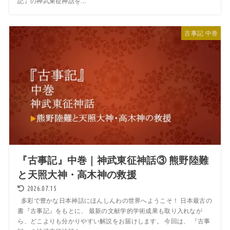
記』の神武東征神話を...
古事記 中巻
『古事記』中巻｜神武東征神話③ 熊野陸難
と天照大神・高木神の救援
2026.07.15
多彩で豊かな日本神話にほんしんわの世界へようこそ！ 日本最古の
書『古事記』をもとに、 最新の文献学的学術成果も取り入れなが
ら、どこよりも分かりやすい解説をお届けします。 今回は、 『古事