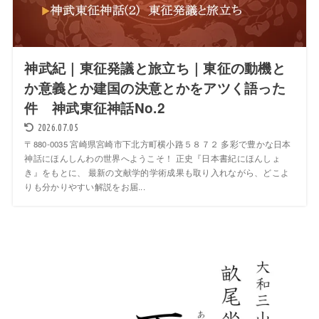
神武紀｜東征発議と旅立ち｜東征の動機と
か意義とか建国の決意とかをアツく語った
件 神武東征神話No.2
2026.07.05
〒880-0035 宮崎県宮崎市下北方町横小路５８７２ 多彩で豊かな日本
神話にほんしんわの世界へようこそ！ 正史『日本書紀にほんしょ
き』をもとに、 最新の文献学的学術成果も取り入れながら、どこよ
りも分かりやすい解説をお届...