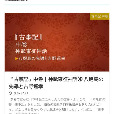
古事記 中巻
『古事記』中巻｜神武東征神話④ 八咫烏の
先導と吉野巡幸
2026.07.29
多彩で豊かな日本神話にほんしんわの世界へようこそ！ 日本最古の
書『古事記』をもとに、 最新の文献学的学術成果も取り入れなが
ら、どこよりも分かりやすい解説をお届けします。 今回は、 『古事