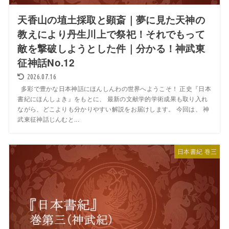
天香山の埴土採取と顕斎｜夢に見た天神の
教えにより丹生川上で祭祀！それでもって
敵を撃破しようとした件｜分かる！神武東
征神話No.12
2026.07.16
多彩で豊かな日本神話にほんしんわの世界へようこそ！ 正史『日本
書紀にほんしょき』をもとに、 最新の文献学的学術成果も取り入れ
ながら、どこよりも分かりやすい解説をお届けします。 今回は、 神
武東征神話じんむと...
日本書紀 巻三