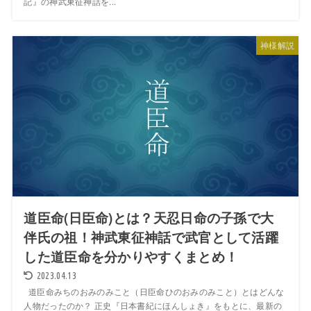
記』の神武東征神話を...
神様解説
道臣命(日臣命)とは？天忍日命の子孫で大
伴氏の祖！神武東征神話で武官として活躍
した道臣命を分かりやすくまとめ！
2023.04.13
道臣命みちのおみのみこと（日臣命ひのおみのみこと）とはどんな
人物だったのか？ 正史『日本書紀にほんしょき』をもとに、最新の