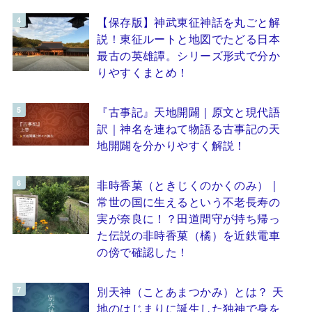
【保存版】神武東征神話を丸ごと解
説！東征ルートと地図でたどる日本
最古の英雄譚。シリーズ形式で分か
りやすくまとめ！
『古事記』天地開闢｜原文と現代語
訳｜神名を連ねて物語る古事記の天
地開闢を分かりやすく解説！
非時香菓（ときじくのかくのみ）｜
常世の国に生えるという不老長寿の
実が奈良に！？田道間守が持ち帰っ
た伝説の非時香菓（橘）を近鉄電車
の傍で確認した！
別天神（ことあまつかみ）とは？ 天
地のはじまりに誕生した独神で身を