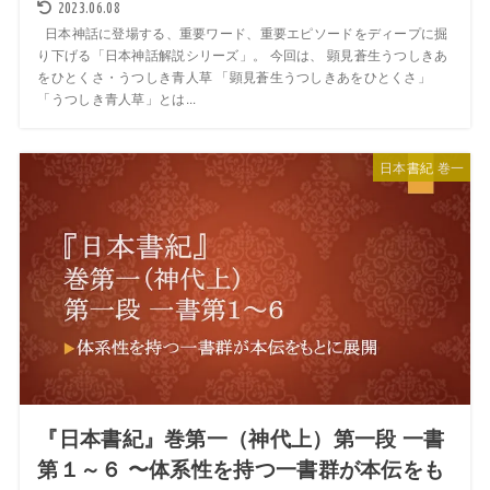
2023.06.08
日本神話に登場する、重要ワード、重要エピソードをディープに掘
り下げる「日本神話解説シリーズ」。 今回は、 顕見蒼生うつしきあ
をひとくさ・うつしき青人草 「顕見蒼生うつしきあをひとくさ」
「うつしき青人草」とは...
日本書紀 巻一
『日本書紀』巻第一（神代上）第一段 一書
第１～６ 〜体系性を持つ一書群が本伝をも