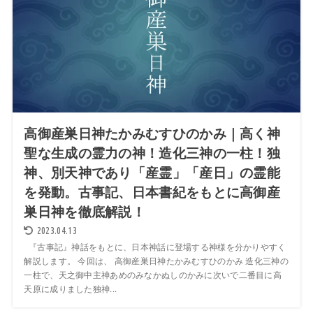
高御産巣日神たかみむすひのかみ｜高く神
聖な生成の霊力の神！造化三神の一柱！独
神、別天神であり「産霊」「産日」の霊能
を発動。古事記、日本書紀をもとに高御産
巣日神を徹底解説！
2023.04.13
『古事記』神話をもとに、日本神話に登場する神様を分かりやすく
解説します。 今回は、 高御産巣日神たかみむすひのかみ 造化三神の
一柱で、天之御中主神あめのみなかぬしのかみに次いで二番目に高
天原に成りました独神...