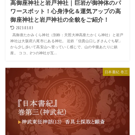
高御座神社と岩戸神社｜巨岩が御神体のパ
ワースポット！心身浄化＆運気アップの高
御座神社と岩戸神社の全貌をご紹介！
2023.03.03
高御座たかみくら神社（別称：天照大神高座たかくら神社）と岩戸
神社は大阪府八尾市にある神社。 近鉄「信貴山口しぎさんぐち駅」
から少し歩いて高安山へ登っていく感じで、山の中腹あたりに鎮
座。 ココ、2つの神社が互...
日本書紀 巻三