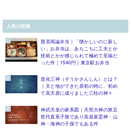
人気の投稿
賛否両論弁当｜「懐かしいのに新し
い」お弁当は、あちこちに工夫とか
技術とかが感じられて極めて至福だ
った件｜1540円｜東京駅お弁当
造化三神（ぞうかさんしん）とは？
｜天と地ができた原初の時に、初め
て高天原に成りました三柱の神々
神武天皇の家系図｜天照大神の第五
世代直系子孫であり高皇産霊神・山
神・海神の子孫でもある件