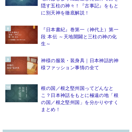
隠す五柱の神々！『古事記』をもと
に別天神を徹底解説！
『日本書紀』巻第一（神代上）第一
段 本伝 ～天地開闢と三柱の神の化
生～
神様の服装・装身具｜日本神話的神
様ファッション事情の全て
根の国／根之堅州国ってどんなと
こ？日本神話をもとに極遠の地「根
の国／根之堅州国」を分かりやすく
まとめ！