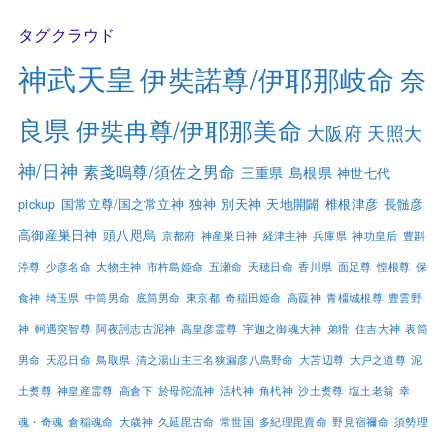
タグクラウド
神武天皇
伊奘諾尊/伊耶那岐命
奈
良県
伊奘冉尊/伊耶那美命
大阪府
天照大
神/日神
素戔嗚尊/須佐之男命
三重県
島根県
神世七代
pickup
国常立尊/国之常立神
独神
別天神
天地開闢
椎根津彦
長髄彦
高御産巣日神
頭八咫烏
京都府
神産巣日神
経津主神
兵庫県
神功皇后
豊斟
渟尊
少彦名命
大物主神
市杵島姫命
五瀬命
天穂日命
香川県
面足尊
惶根尊
保
食神
埼玉県
中筒男命
底筒男命
東京都
奇稲田姫命
高龗神
青橿城根尊
豊雲野
神
軻遇突智尊
阿夜訶志古泥神
高皇彦霊尊
宇迦之御魂大神
弟猾
住吉大神
表筒
男命
天忍日命
鳥取県
清之湯山主三名狭漏彦八島野命
大苫辺尊
大戸之道尊
泥
土煑尊
神皇産霊尊
高倉下
於母陀流神
活杙神
角杙神
沙土煑尊
塩土老翁
幸
魂・奇魂
倉稲魂命
大歳神
久延毘古命
常世国
多紀理毘賣命
野見宿禰命
須勢理