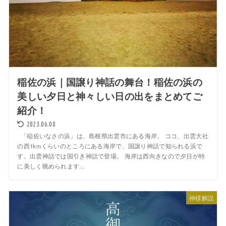
稲佐の浜｜国譲り神話の舞台！稲佐の浜の
美しい夕日と神々しい日の出をまとめてご
紹介！
2023.06.08
「稲佐いなさの浜」は、島根県出雲市にある海岸。 ココ、出雲大社
の西1kmくらいのところにある海岸で、国譲り神話で知られる浜で
す。出雲神話では国引き神話で登場。 海岸は西向きなので夕日が特
に美しく眺められます...
神様解説